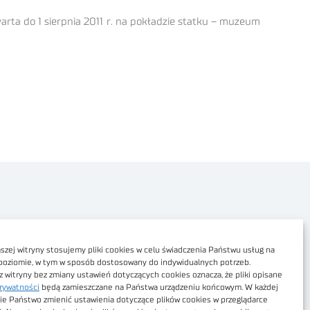
rta do 1 sierpnia 2011 r. na pokładzie statku – muzeum
Polityka prywatności
Dostępność cyfrowa
zej witryny stosujemy pliki cookies w celu świadczenia Państwu usług na
poziomie, w tym w sposób dostosowany do indywidualnych potrzeb.
Regulamin Portalu
z witryny bez zmiany ustawień dotyczących cookies oznacza, że pliki opisane
rywatności
będą zamieszczane na Państwa urządzeniu końcowym. W każdej
Regulamin sklepu
ie Państwo zmienić ustawienia dotyczące plików cookies w przeglądarce