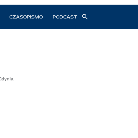
Search
CZASOPISMO
PODCAST
for:
Search Button
Gdynia.