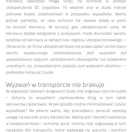
Kierowcy zawodowi mogą liczyć na ochronę w postaci
ubezpieczenia OC pojazdów. To właśnie ono w dużej mierze
pokrywa koszty odszkodowań w przypadku wypadków. Warto
jednak pamiętać, że taka ochrona nie zawsze działa w pełni
na korzyść kierowcy. W sytuacji, gdy ubezpieczyciel uzna, że
kierowca działał niezgodnie z przepisami, może dochodzić zwrotu
kosztów od kierowcy w ramach tzw. regresu ubezpieczeniowego. –
Oznacza to, że firma ubezpieczeniowa ma prawo żądać od kierowcy
zwrotu wypłaconego odszkodowania, jeśli wypadek był
spowodowany rażącym zaniedbaniem obowiązków lub działaniem
umyślnym, np. prowadzeniem pojazdu pod wpływem alkoholu
–-
podkreśla Ireneusz Czulak.
Wyzwań w transporcie nie brakuje
W większości zdarzeń drogowych dużą rolę odgrywa czynnik ludzki
– dotyczy to wszystkich użytkowników dróg, w tym także
kierowców ciężarówek. W jaki sposób można minimalizować ryzyko
wypadków? Na pewno warto, aby pracodawcy zwracali większą
uwagę na warunki pracy kierowców. Ważna jest również inwestycja
w bezpieczeństwo i ochronę życia. Istotną rolę odgrywają w tym
narzędzia dla transportu, które wpływają na warunki i komfort