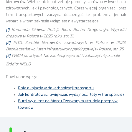
kierowców. Wielu z nich potrzebuje pomocy, zarówno w kwestiach
zdrowotnych, jak i psychologicznych. Coraz więcej organizacji oraz
firm transportowych zaczyna dostrzegać te problemy, jednak
wsparcie w tym zakresie wciąż jest niewystarczające.
[1]
Komenda Główna Policji, Biuro Ruchu Drogowego, Wypadki
drogowe w Polsce w 2023 roku, str. 31.
[2]
PITD, Zarobki kierowców zawodowych w Polsce w 2023.
Bezpieczeństwo i stan infrastruktury parkingowej w Polsce, str. 25.
[3]
TVN24.pl, artykuł: Nie zamknął wywrotki i zahaczył nią o znaki.
Źródło: INELO
Powiązane wpisy:
Rola ekojazdy w dekarbonizacji transportu
Jak kontrolować i zwiększać wydajność floty w transporcie?
Burzliwy okres na Morzu Czerwonym utrudnia przepływ
towarów