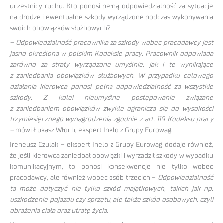
uczestnicy ruchu. Kto ponosi pełną odpowiedzialność za sytuacje
na drodze i ewentualne szkody wyrządzone podczas wykonywania
swoich obowiązków służbowych?
– Odpowiedzialność pracownika za szkody wobec pracodawcy jest
jasno określona w polskim Kodeksie pracy. Pracownik odpowiada
zarówno za straty wyrządzone umyślnie, jak i te wynikające
z zaniedbania obowiązków służbowych. W przypadku celowego
działania kierowca ponosi pełną odpowiedzialność za wszystkie
szkody. Z kolei nieumyślne postępowanie związane
z zaniedbaniem obowiązków zwykle ogranicza się do wysokości
trzymiesięcznego wynagrodzenia zgodnie z art. 119 Kodeksu pracy
–
mówi Łukasz Włoch, ekspert Inelo z Grupy Eurowag.
Ireneusz Czulak – ekspert Inelo z Grupy Eurowag dodaje również,
że jeśli kierowca zaniedbał obowiązki i wyrządził szkody w wypadku
komunikacyjnym, to ponosi konsekwencje nie tylko wobec
pracodawcy, ale również wobec osób trzecich –
Odpowiedzialność
ta może dotyczyć nie tylko szkód majątkowych, takich jak np.
uszkodzenie pojazdu czy sprzętu, ale także szkód osobowych, czyli
obrażenia ciała oraz utratę życia.