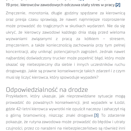
19 proc. kierowców zawodowych odczuwa stały stres w pracy.
[2]
Zmęczenie, monotonia, długie godziny spędzane za kierownicą
oraz presja czasu sprawiają, że nawet najmniejsze rozproszenie
może prowadzić do tragicznych w skutkach wydarzeń. Nie da się
ukryć, że kierowcy zawodowi każdego dnia stają przed wieloma
wyzwaniami związanymi z pracą za kółkiem – stresem,
zmęczeniem, a także koniecznością zachowania przy tym pełnej
koncentracji, aby uniknąć potencjalnych zagrożeń. Jednak nawet
najbardziej doświadczony trucker może popełnić błąd, który może
okazać się niebezpieczny dla siebie i innych uczestników ruchu
drogowego. Jakie są prawne konsekwencje takich zdarzeń i z czym
musi się liczyć kierowca, który spowoduje wypadek?
Odpowiedzialność na drodze
Przykładem, który ukazuje, jak nieprzewidziane sytuacje mogą
prowadzić do poważnych konsekwencji, jest wypadek w Łodzi,
gdzie 42-letni kierowca wywrotki nie opuścił naczepy i zahaczył nią
o górną bramownicę, niszcząc znaki drogowe.
[3]
To zdarzenie
pokazuje, że rutyna zawodowa może prowadzić do błędów i utraty
czujności, przez co narażeni na niebezpieczeństwo są również inni