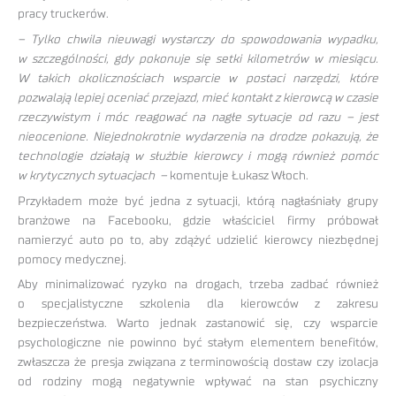
pracy truckerów.
– Tylko chwila nieuwagi wystarczy do spowodowania wypadku,
w szczególności, gdy pokonuje się setki kilometrów w miesiącu.
W takich okolicznościach wsparcie w postaci narzędzi, które
pozwalają lepiej oceniać przejazd, mieć kontakt z kierowcą w czasie
rzeczywistym i móc reagować na nagłe sytuacje od razu – jest
nieocenione. Niejednokrotnie wydarzenia na drodze pokazują, że
technologie działają w służbie kierowcy i mogą również pomóc
w krytycznych sytuacjach –
komentuje Łukasz Włoch.
Przykładem może być jedna z sytuacji, którą nagłaśniały grupy
branżowe na Facebooku, gdzie właściciel firmy próbował
namierzyć auto po to, aby zdążyć udzielić kierowcy niezbędnej
pomocy medycznej.
Aby minimalizować ryzyko na drogach, trzeba zadbać również
o specjalistyczne szkolenia dla kierowców z zakresu
bezpieczeństwa. Warto jednak zastanowić się, czy wsparcie
psychologiczne nie powinno być stałym elementem benefitów,
zwłaszcza że presja związana z terminowością dostaw czy izolacja
od rodziny mogą negatywnie wpływać na stan psychiczny