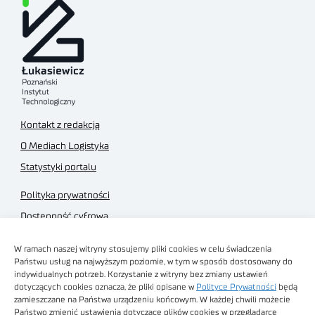
Kontakt z redakcją
O Mediach Logistyka
Statystyki portalu
Polityka prywatności
Dostępność cyfrowa
Regulamin Portalu
W ramach naszej witryny stosujemy pliki cookies w celu świadczenia
Regulamin sklepu
Państwu usług na najwyższym poziomie, w tym w sposób dostosowany do
indywidualnych potrzeb. Korzystanie z witryny bez zmiany ustawień
dotyczących cookies oznacza, że pliki opisane w
Polityce Prywatności
będą
zamieszczane na Państwa urządzeniu końcowym. W każdej chwili możecie
Państwo zmienić ustawienia dotyczące plików cookies w przeglądarce