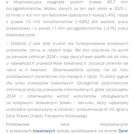
a eksploatacyjna osiągnęła poziom prawie 40,7 mln
pociągokilometrów. Wobec danych za ten sam okres w 2023 r.,
to mniej o 4,6 mln ton ładunków obsłużonych koleją (-4%), niższa
o prawie 1,5 mld tonokilometrów (-4,8%) jest wartość pracy
przewozowej i o ponad 1,7 mln pociągokilometrów (-4,1%) pracy
eksploatacyjnej.
– Ostatnie 2 lata były trudne dla funkcjonowania kolejowych
przewozów rzeczy w naszym kraju. Nie bez znaczenia na wynik
za pierwsze półrocze 2024 r. mają dwucyfrowe spadki rok do roku
u największych przewoźników towarowych. Sytuacja zmieniła się
nieco w II kwartale. Obserwowaliśmy wzrosty rok do roku
podstawowych parametrów trzy miesiące z rzędu. To dobry sygnał
dla rynku przewozów towarowych. Szczególnie optymistyczne
informacje dotyczą przewozów intermodalnych, gdzie od początku
2024 r. obserwujemy wzrost wolumenów obsługiwanych
na kolejowym Jedwabnym Szlaku – kierunku, który najbardziej
ucierpiał w sytuacji wojny w Ukrainie –
podsumowuje dr inż. Ignacy
Góra, Prezes Urzędu Transportu Kolejowego.
Podstawowe dane eksploatacyjne
o przewozach
towarowych
zostały opublikowane na stronie
Dane