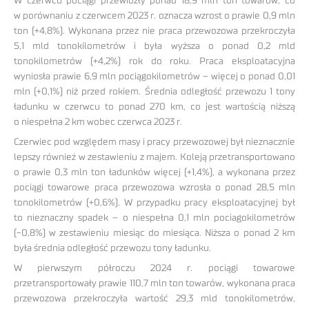
W czerwcu pociągi przewiozły ponad 18,9 mln ton towarów, co
w porównaniu z czerwcem 2023 r. oznacza wzrost o prawie 0,9 mln
ton (+4,8%). Wykonana przez nie praca przewozowa przekroczyła
5,1 mld tonokilometrów i była wyższa o ponad 0,2 mld
tonokilometrów (+4,2%) rok do roku. Praca eksploatacyjna
wyniosła prawie 6,9 mln pociągokilometrów – więcej o ponad 0,01
mln (+0,1%) niż przed rokiem. Średnia odległość przewozu 1 tony
ładunku w czerwcu to ponad 270 km, co jest wartością niższą
o niespełna 2 km wobec czerwca 2023 r.
Czerwiec pod względem masy i pracy przewozowej był nieznacznie
lepszy również w zestawieniu z majem. Koleją przetransportowano
o prawie 0,3 mln ton ładunków więcej (+1,4%), a wykonana przez
pociągi towarowe praca przewozowa wzrosła o ponad 28,5 mln
tonokilometrów (+0,6%). W przypadku pracy eksploatacyjnej był
to nieznaczny spadek – o niespełna 0,1 mln pociagokilometrów
(-0,8%) w zestawieniu miesiąc do miesiąca. Niższa o ponad 2 km
była średnia odległość przewozu tony ładunku.
W pierwszym półroczu 2024 r. pociągi towarowe
przetransportowały prawie 110,7 mln ton towarów, wykonana praca
przewozowa przekroczyła wartość 29,3 mld tonokilometrów,