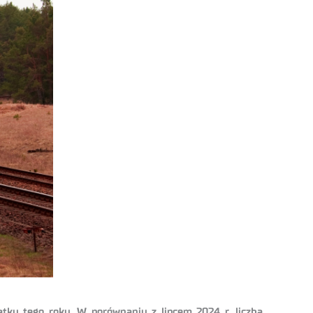
tku tego roku. W porównaniu z lipcem 2024 r. liczba