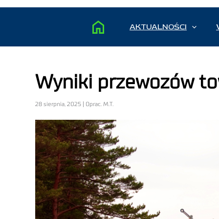
AKTUALNOŚCI
Wyniki przewozów to
28 sierpnia, 2025 | Oprac. M.T.