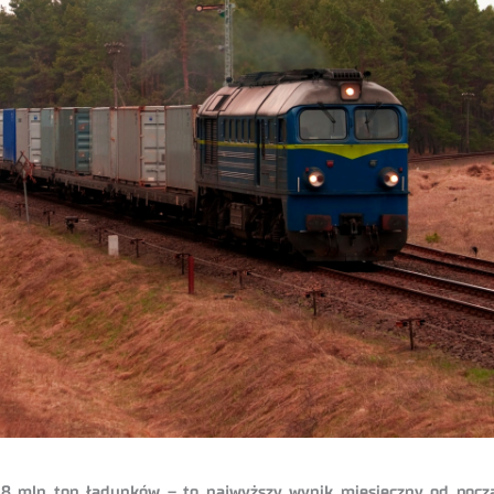
8,8 mln ton ładunków – to najwyższy wynik miesięczny od począ