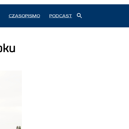
Search
CZASOPISMO
PODCAST
for:
Search Button
oku