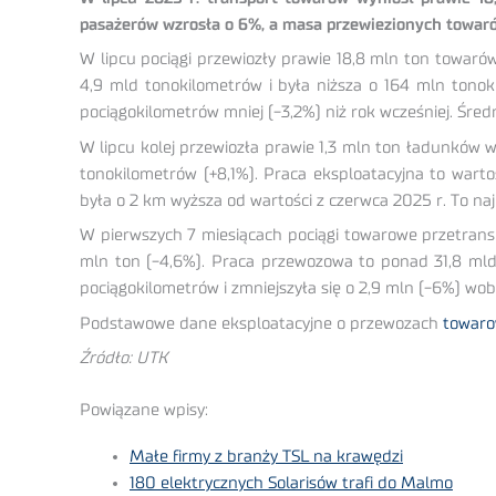
pasażerów wzrosła o 6%, a masa przewiezionych towaró
W lipcu pociągi przewiozły prawie 18,8 mln ton towar
4,9 mld tonokilometrów i była niższa o 164 mln tonok
pociągokilometrów mniej (-3,2%) niż rok wcześniej. Śred
W lipcu kolej przewiozła prawie 1,3 mln ton ładunków 
tonokilometrów (+8,1%). Praca eksploatacyjna to wart
była o 2 km wyższa od wartości z czerwca 2025 r. To na
W pierwszych 7 miesiącach pociągi towarowe przetran
mln ton (-4,6%). Praca przewozowa to ponad 31,8 mld 
pociągokilometrów i zmniejszyła się o 2,9 mln (-6%) wo
Podstawowe dane eksploatacyjne o przewozach
towar
Źródło: UTK
Powiązane wpisy:
Małe firmy z branży TSL na krawędzi
180 elektrycznych Solarisów trafi do Malmo