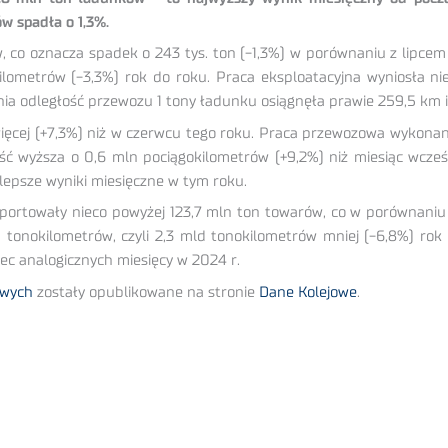
w spadła o 1,3%.
ów, co oznacza spadek o 243 tys. ton (-1,3%) w porównaniu z lipc
ilometrów (-3,3%) rok do roku. Praca eksploatacyjna wyniosła n
nia odległość przewozu 1 tony ładunku osiągnęła prawie 259,5 km i
więcej (+7,3%) niż w czerwcu tego roku. Praca przewozowa wykona
ość wyższa o 0,6 mln pociągokilometrów (+9,2%) niż miesiąc wcześ
jlepsze wyniki miesięczne w tym roku.
sportowały nieco powyżej 123,7 mln ton towarów, co w porównani
tonokilometrów, czyli 2,3 mld tonokilometrów mniej (-6,8%) rok
bec analogicznych miesięcy w 2024 r.
owych
zostały opublikowane na stronie
Dane Kolejowe
.