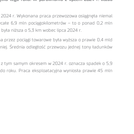
em 2024 r. Wykonana praca przewozowa osiągnęła niemal
iecałe 6,9 mln pociągokilometrów – to o ponad 0,2 mln
 była niższa o 5,3 km wobec lipca 2024 r.
na przez pociągi towarowe była wyższa o prawie 0,4 mld
niej. Średnia odległość przewozu jednej tony ładunków
u z tym samym okresem w 2024 r. oznacza spadek o 5,9
 do roku. Praca eksploatacyjna wyniosła prawie 45 mln