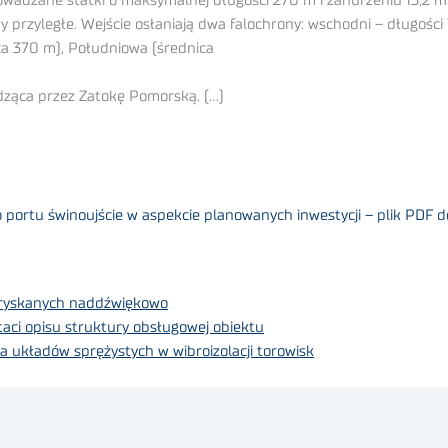
owadzane statki o maksymalnej długości 270 m i zanurzeniu 13,2 m.
przyległe. Wejście osłaniają dwa falochrony: wschodni – długości
ica 370 m), Południowa (średnica
ząca przez Zatokę Pomorską. (…)
rtu świnoujście w aspekcie planowanych inwestycji – plik PDF d
tryskanych naddźwiękowo
taci opisu struktury obsługowej obiektu
 układów sprężystych w wibroizolacji torowisk