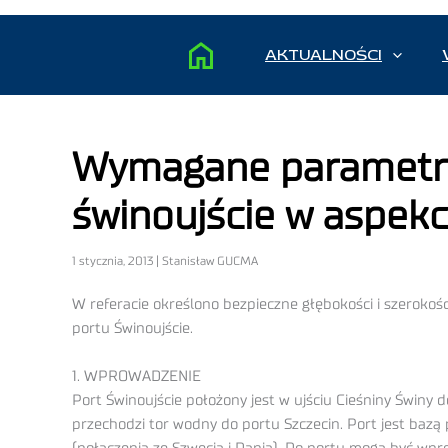
AKTUALNOŚCI
Wymagane parametry
świnoujście w aspekc
1 stycznia, 2013 | Stanisław GUCMA
W referacie określono bezpieczne głębokości i szerokoś
portu Świnoujście.
1. WPROWADZENIE
Port Świnoujście położony jest w ujściu Cieśniny Świny 
przechodzi tor wodny do portu Szczecin. Port jest ba