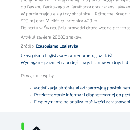
(połączenia ze Szwecją i Danią). Do portu mogą być wpr
do Basenu Barkowego w Karsiborze oraz tereny i akweny 
W porcie znajdują się trzy obrotnice – Północna (średn
320 m) oraz Mielińska (średnica 420 m).
Do portu w Świnoujściu prowadzi droga wodna przechod
Artykuł zawiera 20882 znaków.
Źródło:
Czasopismo Logistyka
Czasopismo Logistyka – zaprenumeruj już dziś!
Wymagane parametry podejściowych torów wodnych do po
Powiązane wpisy:
Modyfikacja obróbką elektroerozyjną powłok na
Przekształcanie informacji diagnostycznej do pos
Eksperymentalna analiza możliwości zastosowania