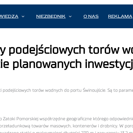
WIEDZA
NIEZBĘDNIK
O NAS
REKLAMA
 podejściowych torów w
ie planowanych inwestycj
ci podejściowych torów wodnych do portu Świnoujście. Są to paramet
do Zatoki Pomorskiej współrzędne geograficzne którego odpowiednio
zą przeładunkową towarów masowych, kontenerów i drobnicy. W por