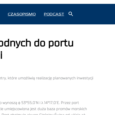
Search
CZASOPISMO
PODCAST
for:
Search Button
odnych do portu
i
ry, które umożliwią realizację planowanych inwestycji
 wynoszą ϕ 53°55,0’N i λ 14°17,0’E. Przez port
cie umiejscowiona jest duża baza promów morskich