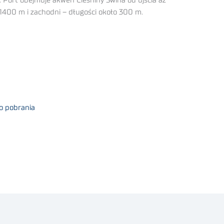
 Port obejmuje akwen Cieśniny Świna od ujścia aż
 1400 m i zachodni – długości około 300 m.
o pobrania