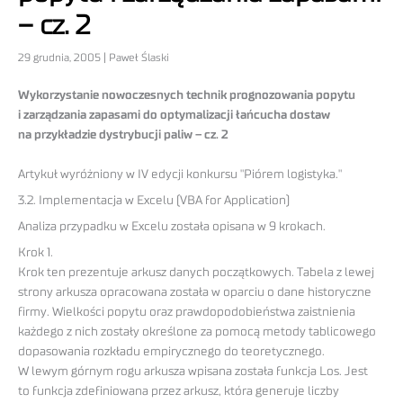
– cz. 2
29 grudnia, 2005 | Paweł Ślaski
Wykorzystanie nowoczesnych technik prognozowania popytu
i zarządzania zapasami do optymalizacji łańcucha dostaw
na przykładzie dystrybucji paliw – cz. 2
Artykuł wyróżniony w IV edycji konkursu "Piórem logistyka."
3.2. Implementacja w Excelu (VBA for Application)
Analiza przypadku w Excelu została opisana w 9 krokach.
Krok 1.
Krok ten prezentuje arkusz danych początkowych. Tabela z lewej
strony arkusza opracowana została w oparciu o dane historyczne
firmy. Wielkości popytu oraz prawdopodobieństwa zaistnienia
każdego z nich zostały określone za pomocą metody tablicowego
dopasowania rozkładu empirycznego do teoretycznego.
W lewym górnym rogu arkusza wpisana została funkcja Los. Jest
to funkcja zdefiniowana przez arkusz, która generuje liczby