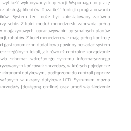
i i szybkość wykonywanych operacji. Wspomaga on pracę
z obsługą klientów. Duża ilość funkcji oprogramowania
ników. System ten może być zainstalowany zarówno
przy sobie. Z kolei moduł menedżerski zapewnia pełną
anów magazynowych, opracowywanie optymalnych planów
cji, rabatów. Z kolei menedżerowie mają pełną kontrolę
ieci gastronomiczne dodatkowo powinny posiadać system
szczególnych lokali, jak również centralne zarządzanie
awia schemat wdrożonego systemu informatycznego
aryzowanych końcówek sprzedaży, w których pojedyncze
z ekranami dotykowymi, podłączone do centrali poprzez
posażonych w ekrany dotykowe LCD. Systemem można
sprzedaży (dostępną on-line) oraz umożliwia śledzenie