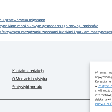
chu przetwórstwa mięsnego
 czynnikiem mnożnikowym gospodarczego rozwoju regionów
efektywnym zarządzaniu zasobami ludzkimi i parkiem maszynowym 
Kontakt z redakcją
W ramach nas
najwyższym 
O Mediach Logistyka
Korzystanie 
w
Polityce P
Statystyki portalu
chwili możec
internetowe
działania wi
PRYWATNOŚ