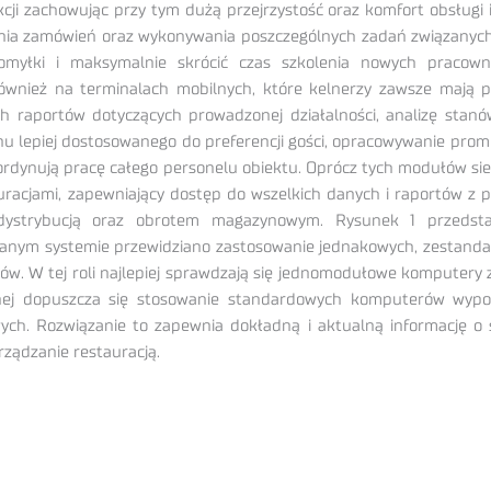
kcji zachowując przy tym dużą przejrzystość oraz komfort obsług
ia zamówień oraz wykonywania poszczególnych zadań związanych 
pomyłki i maksymalnie skrócić czas szkolenia nowych pracow
ównież na terminalach mobilnych, które kelnerzy zawsze mają 
ych raportów dotyczących prowadzonej działalności, analizę st
u lepiej dostosowanego do preferencji gości, opracowywanie promo
ordynują pracę całego personelu obiektu. Oprócz tych modułów s
racjami, zapewniający dostęp do wszelkich danych i raportów z po
 dystrybucją oraz obrotem magazynowym. Rysunek 1 przedst
wanym systemie przewidziano zastosowanie jednakowych, zestand
w. W tej roli najlepiej sprawdzają się jednomodułowe komputery 
cznej dopuszcza się stosowanie standardowych komputerów wy
owych. Rozwiązanie to zapewnia dokładną i aktualną informację o 
rządzanie restauracją.