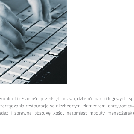
erunku i tożsamości przedsiębiorstwa, działań marketingowych, s
 zarządzania restauracją są niezbędnymi elementami oprogramow
edaż i sprawną obsługę gości, natomiast moduły menedżerskie