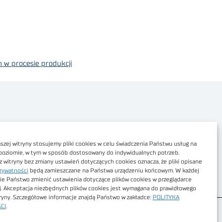
w procesie produkcji
Polityka prywatności
Dostępność cyfrowa
zej witryny stosujemy pliki cookies w celu świadczenia Państwu usług na
poziomie, w tym w sposób dostosowany do indywidualnych potrzeb.
Regulamin Portalu
z witryny bez zmiany ustawień dotyczących cookies oznacza, że pliki opisane
rywatności
będą zamieszczane na Państwa urządzeniu końcowym. W każdej
Regulamin sklepu
ie Państwo zmienić ustawienia dotyczące plików cookies w przeglądarce
j. Akceptacja niezbędnych plików cookies jest wymagana do prawidłowego
tryny. Szczegółowe informacje znajdą Państwo w zakładce:
POLITYKA
CI
.