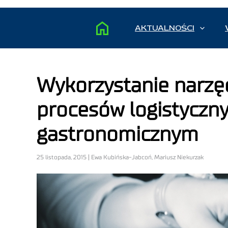
AKTUALNOŚCI
Wykorzystanie narzę
procesów logistyczn
gastronomicznym
25 listopada, 2015 | Ewa Kubińska-Jabcoń, Mariusz Niekurzak