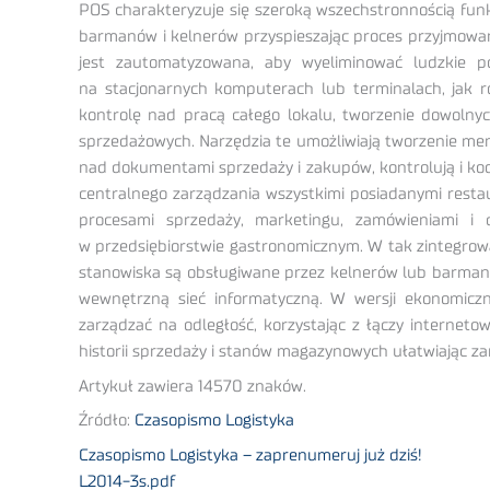
POS charakteryzuje się szeroką wszechstronnością fun
barmanów i kelnerów przyspieszając proces przyjmowan
jest zautomatyzowana, aby wyeliminować ludzkie 
na stacjonarnych komputerach lub terminalach, jak r
kontrolę nad pracą całego lokalu, tworzenie dowoln
sprzedażowych. Narzędzia te umożliwiają tworzenie men
nad dokumentami sprzedaży i zakupów, kontrolują i ko
centralnego zarządzania wszystkimi posiadanymi restau
procesami sprzedaży, marketingu, zamówieniami i
w przedsiębiorstwie gastronomicznym. W tak zintegro
stanowiska są obsługiwane przez kelnerów lub barmanó
wewnętrzną sieć informatyczną. W wersji ekonomi
zarządzać na odległość, korzystając z łączy internet
historii sprzedaży i stanów magazynowych ułatwiając za
Artykuł zawiera 14570 znaków.
Źródło:
Czasopismo Logistyka
Czasopismo Logistyka – zaprenumeruj już dziś!
L2014-3s.pdf