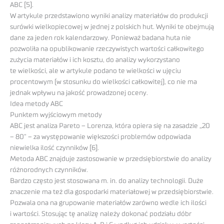
ABC [5].
W artykule przedstawiono wyniki analizy materiałów do produkcji
surówki wielkopiecowej w jednej z polskich hut. Wyniki te obejmują
dane za jeden rok kalendarzowy. Ponieważ badana huta nie
pozwoliła na opublikowanie rzeczywistych wartości całkowitego
zużycia materiałów i ich kosztu, do analizy wykorzystano
te wielkości, ale w artykule podano te wielkości w ujęciu
procentowym (w stosunku do wielkości całkowitej), co nie ma
jednak wpływu na jakość prowadzonej oceny.
Idea metody ABC
Punktem wyjściowym metody
ABC jest analiza Pareto – Lorenza, która opiera się na zasadzie „20
– 80” – za występowanie większości problemów odpowiada
niewielka ilość czynników [6].
Metoda ABC znajduje zastosowanie w przedsiębiorstwie do analizy
różnorodnych czynników.
Bardzo często jest stosowana m. in. do analizy technologii. Duże
znaczenie ma też dla gospodarki materiałowej w przedsiębiorstwie.
Pozwala ona na grupowanie materiałów zarówno wedle ich ilości
i wartości. Stosując tę analizę należy dokonać podziału dóbr