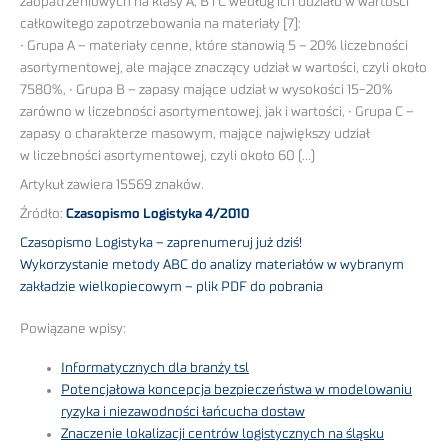
zaopatrzeniowych na klasy A, B i C według ich udziału w wartości
całkowitego zapotrzebowania na materiały [7]:
• Grupa A – materiały cenne, które stanowią 5 – 20% liczebności
asortymentowej, ale mające znaczący udział w wartości, czyli około
7580%, • Grupa B – zapasy mające udział w wysokości 15-20%
zarówno w liczebności asortymentowej, jak i wartości, • Grupa C –
zapasy o charakterze masowym, mające największy udział
w liczebności asortymentowej, czyli około 60 (…)
Artykuł zawiera 15569 znaków.
Źródło:
Czasopismo Logistyka 4/2010
Czasopismo Logistyka – zaprenumeruj już dziś!
Wykorzystanie metody ABC do analizy materiałów w wybranym
zakładzie wielkopiecowym – plik PDF do pobrania
Powiązane wpisy:
Informatycznych dla branży tsl
Potencjałowa koncepcja bezpieczeństwa w modelowaniu
ryzyka i niezawodności łańcucha dostaw
Znaczenie lokalizacji centrów logistycznych na śląsku