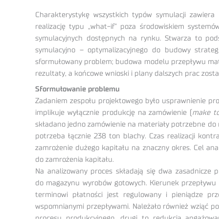
Charakterystykę wszystkich typów symulacji zawiera p
realizację typu „what-if” poza środowiskiem systemó
symulacyjnych dostępnych na rynku. Stwarza to po
symulacyjno – optymalizacyjnego do budowy strategi
sformułowany problem; budowa modelu przepływu materia
rezultaty, a końcowe wnioski i plany dalszych prac zosta
Sformułowanie problemu
Zadaniem zespołu projektowego było usprawnienie proc
implikuje wyłącznie produkcję na zamówienie (
make to
składano jedno zamówienie na materiały potrzebne do 
potrzeba łącznie 238 ton blachy. Czas realizacji kon
zamrożenie dużego kapitału na znaczny okres. Cel ana
do zamrożenia kapitału.
Na analizowany proces składają się dwa zasadnicze p
do magazynu wyrobów gotowych. Kierunek przepływu k
terminowi płatności jest regulowany i pieniądze p
wspomnianymi przepływami. Należało również wziąć pod
procesu produkcyjnego, drugi to redukcja angażowa