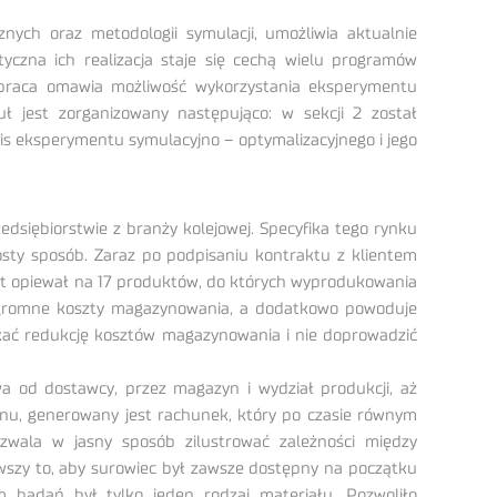
znych oraz metodologii symulacji, umożliwia aktualnie
yczna ich realizacja staje się cechą wielu programów
praca omawia możliwość wykorzystania eksperymentu
ł jest zorganizowany następująco: w sekcji 2 został
is eksperymentu symulacyjno – optymalizacyjnego i jego
siębiorstwie z branży kolejowej. Specyfika tego rynku
osty sposób. Zaraz po podpisaniu kontraktu z klientem
kt opiewał na 17 produktów, do których wyprodukowania
je ogromne koszty magazynowania, a dodatkowo powoduje
skać redukcję kosztów magazynowania i nie doprowadzić
a od dostawcy, przez magazyn i wydział produkcji, aż
u, generowany jest rachunek, który po czasie równym
zwala w jasny sposób zilustrować zależności między
wszy to, aby surowiec był zawsze dostępny na początku
 badań był tylko jeden rodzaj materiału. Pozwoliło