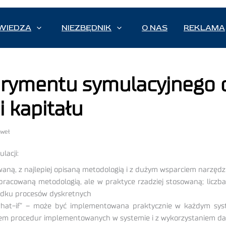
WIEDZA
NIEZBĘDNIK
O NAS
REKLAMA
rymentu symulacyjnego d
i kapitału
aweł
lacji:
waną, z najlepiej opisaną metodologią i z dużym wsparciem narzęd
pracowaną metodologią, ale w praktyce rzadziej stosowaną; liczb
padku procesów dyskretnych
hat-if” – może być implementowana praktycznie w każdym system
niem procedur implementowanych w systemie i z wykorzystaniem 