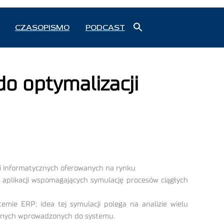
Search
CZASOPISMO
PODCAST
for:
Search Button
o optymalizacji
zi informatycznych oferowanych na rynku
a aplikacji wspomagających symulację procesów ciągłych
ie ERP; idea tej symulacji polega na analizie wielu
danych wprowadzonych do systemu.