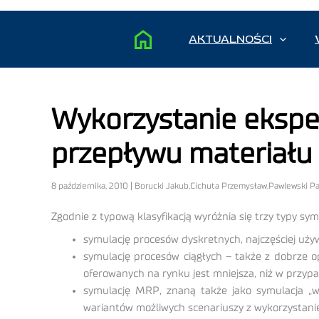
AKTUALNOŚCI
Wykorzystanie ekspe
przepływu materiału 
8 października, 2010 | Borucki Jakub,Cichuta Przemysław,Pawlewski P
Zgodnie z typową klasyfikacją wyróżnia się trzy typy symu
symulację procesów dyskretnych, najczęściej uży
symulację procesów ciągłych – także z dobrze o
oferowanych na rynku jest mniejsza, niż w przy
symulację MRP, znaną także jako symulacja „w
wariantów możliwych scenariuszy z wykorzysta