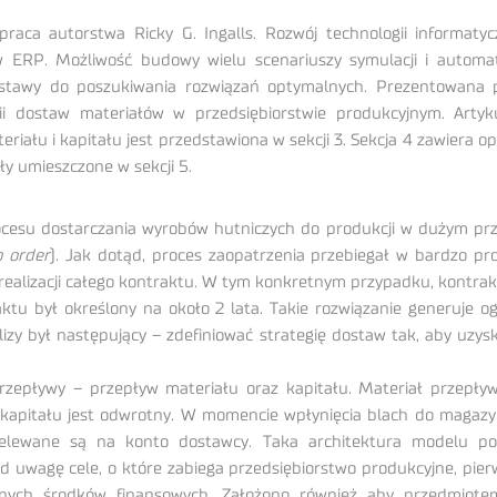
raca autorstwa Ricky G. Ingalls. Rozwój technologii informatyc
w ERP. Możliwość budowy wielu scenariuszy symulacji i automat
dstawy do poszukiwania rozwiązań optymalnych. Prezentowana 
i dostaw materiałów w przedsiębiorstwie produkcyjnym. Artyku
łu i kapitału jest przedstawiona w sekcji 3. Sekcja 4 zawiera op
ły umieszczone w sekcji 5.
esu dostarczania wyrobów hutniczych do produkcji w dużym przed
 order
). Jak dotąd, proces zaopatrzenia przebiegał w bardzo pr
realizacji całego kontraktu. W tym konkretnym przypadku, kontra
traktu był określony na około 2 lata. Takie rozwiązanie generu
lizy był następujący – zdefiniować strategię dostaw tak, aby uzy
rzepływy – przepływ materiału oraz kapitału. Materiał przepływ
apitału jest odwrotny. W momencie wpłynięcia blach do magazyn
rzelewane są na konto dostawcy. Taka architektura modelu po
 uwagę cele, o które zabiega przedsiębiorstwo produkcyjne, pier
nych środków finansowych. Założono również aby przedmiotem