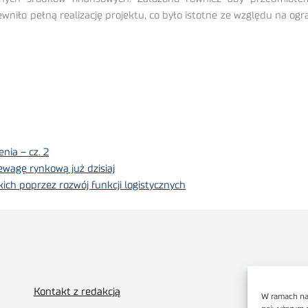
ewniło pełną realizację projektu, co było istotne ze względu na og
nia – cz. 2
zewagę rynkową już dzisiaj
ich poprzez rozwój funkcji logistycznych
Kontakt z redakcją
W ramach nas