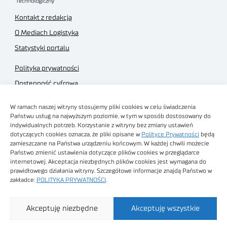
Kontakt z redakcją
O Mediach Logistyka
Statystyki portalu
Polityka prywatności
Dostępność cyfrowa
Regulamin Portalu
W ramach naszej witryny stosujemy pliki cookies w celu świadczenia
Regulamin sklepu
Państwu usług na najwyższym poziomie, w tym w sposób dostosowany do
indywidualnych potrzeb. Korzystanie z witryny bez zmiany ustawień
dotyczących cookies oznacza, że pliki opisane w
Polityce Prywatności
będą
zamieszczane na Państwa urządzeniu końcowym. W każdej chwili możecie
Państwo zmienić ustawienia dotyczące plików cookies w przeglądarce
internetowej. Akceptacja niezbędnych plików cookies jest wymagana do
Obrazy stockowe
prawidłowego działania witryny. Szczegółowe informacje znajdą Państwo w
autorstwa
zakładce:
POLITYKA PRYWATNOŚCI
.
Sieć Badawcza Łukasiewicz - Poznański Instytut
Akceptuję niezbędne
Akceptuję wszystkie
Technologiczny