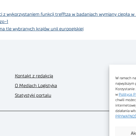
 z wykorzystaniem funkcji trefftza w badaniach wymiany ciepła w
zp-1
a tle wybranych krajów unii europejskiej
Kontakt z redakcją
W ramach nas
najwyższym 
O Mediach Logistyka
Korzystanie 
w
Polityce P
Statystyki portalu
chwili możec
internetowe
działania wi
PRYWATNOŚ
Ak