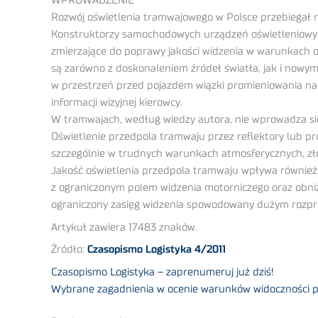
WPROWADZENIE
Rozwój oświetlenia tramwajowego w Polsce przebiegał 
Konstruktorzy samochodowych urządzeń oświetleniowych
zmierzające do poprawy jakości widzenia w warunkach 
są zarówno z doskonaleniem źródeł światła, jak i nowy
w przestrzeń przed pojazdem wiązki promieniowania na
informacji wizyjnej kierowcy.
W tramwajach, według wiedzy autora, nie wprowadza si
Oświetlenie przedpola tramwaju przez reflektory lub p
szczególnie w trudnych warunkach atmosferycznych, zł
Jakość oświetlenia przedpola tramwaju wpływa również
z ograniczonym polem widzenia motorniczego oraz obn
ograniczony zasięg widzenia spowodowany dużym rozpros
Artykuł zawiera 17483 znaków.
Źródło:
Czasopismo Logistyka 4/2011
Czasopismo Logistyka – zaprenumeruj już dziś!
Wybrane zagadnienia w ocenie warunków widoczności p