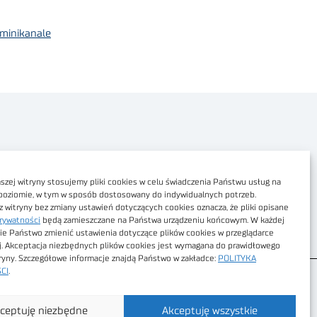
 minikanale
Polityka prywatności
Dostępność cyfrowa
zej witryny stosujemy pliki cookies w celu świadczenia Państwu usług na
poziomie, w tym w sposób dostosowany do indywidualnych potrzeb.
Regulamin Portalu
z witryny bez zmiany ustawień dotyczących cookies oznacza, że pliki opisane
rywatności
będą zamieszczane na Państwa urządzeniu końcowym. W każdej
Regulamin sklepu
ie Państwo zmienić ustawienia dotyczące plików cookies w przeglądarce
j. Akceptacja niezbędnych plików cookies jest wymagana do prawidłowego
tryny. Szczegółowe informacje znajdą Państwo w zakładce:
POLITYKA
CI
.
ceptuję niezbędne
Akceptuję wszystkie