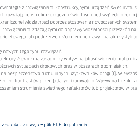
równolegle z rozwiązaniami konstrukcyjnymi urządzeń świetlnych
 rozwijają konstrukcje urządzeń świetlnych pod względem funkcjo
ograniczonej widzialności poprzez stosowanie nowoczesnych syst
mi rozwiązaniami zdążającymi do poprawy widzialności przeszkód n
dfioletowego lub podczerwonego celem poprawy charakterystyk od
ę nowych tego typu rozwiązań.
rojektory główne ma zasadniczy wpływ na jakość widzenia motornic
ożonych sytuacjach drogowych oraz w obszarach podmiejskich.
 na bezpieczeństwo ruchu innych użytkowników drogi [1]. Większo
iżeniem kontrastów przed jadącym tramwajem. Wpływ na bezpiecze
zeniem strumienia świetlnego reflektorów lub projektorów w otac
rzedpola tramwaju – plik PDF do pobrania