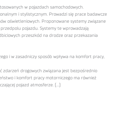
, stosowanych w pojazdach samochodowych.
nalnym i stylistycznym. Prowadzi się prace badawcze
emów oświetleniowych. Proponowane systemy związane
a przedpolu pojazdu. Systemy te wprowadzają
biciowych przeszkód na drodze oraz przekazania
zego i w zasadniczy sposób wpływa na komfort pracy,
ść zdarzeń drogowych związana jest bezpośrednio
ństwo i komfort pracy motorniczego ma również
zającej pojazd atmosferze. (…)