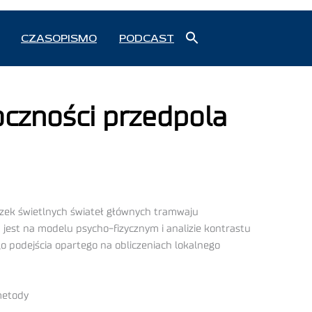
Search
CZASOPISMO
PODCAST
for:
Search Button
czności przedpola
zek świetlnych świateł głównych tramwaju
jest na modelu psycho-fizycznym i analizie kontrastu
 podejścia opartego na obliczeniach lokalnego
metody