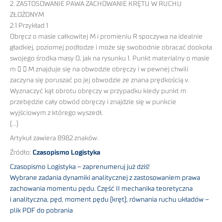
2. ZASTOSOWANIE PAWA ZACHOWANIE KRĘTU W RUCHU
ZŁOŻONYM
2.1 Przykład 1
Obręcz o masie całkowitej M i promieniu R spoczywa na idealnie
gładkiej, poziomej podłodze i może się swobodnie obracać dookoła
swojego środka masy O, jak na rysunku 1. Punkt materialny o masie
m   M znajduje się na obwodzie obręczy i w pewnej chwili
zaczyna się poruszać po jej obwodzie ze znana prędkością v.
Wyznaczyć kąt obrotu obręczy w przypadku kiedy punkt m
przebędzie cały obwód obręczy i znajdzie się w punkcie
wyjściowym z którego wyszedł.
(…)
Artykuł zawiera 8982 znaków.
Źródło:
Czasopismo Logistyka
Czasopismo Logistyka – zaprenumeruj już dziś!
Wybrane zadania dynamiki analitycznej z zastosowaniem prawa
zachowania momentu pędu. Część II mechanika teoretyczna
i analityczna, pęd, moment pędu (kręt), równania ruchu układów –
plik PDF do pobrania