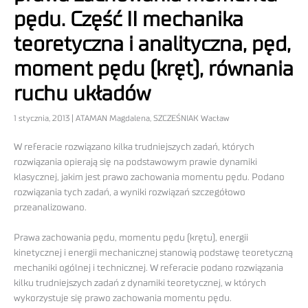
pędu. Część II mechanika
teoretyczna i analityczna, pęd,
moment pędu (kręt), równania
ruchu układów
1 stycznia, 2013 | ATAMAN Magdalena, SZCZEŚNIAK Wacław
W referacie rozwiązano kilka trudniejszych zadań, których
rozwiązania opierają się na podstawowym prawie dynamiki
klasycznej, jakim jest prawo zachowania momentu pędu. Podano
rozwiązania tych zadań, a wyniki rozwiązań szczegółowo
przeanalizowano.
Prawa zachowania pędu, momentu pędu (krętu), energii
kinetycznej i energii mechanicznej stanowią podstawę teoretyczną
mechaniki ogólnej i technicznej. W referacie podano rozwiązania
kilku trudniejszych zadań z dynamiki teoretycznej, w których
wykorzystuje się prawo zachowania momentu pędu.