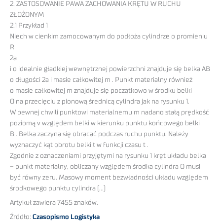
2. ZASTOSOWANIE PAWA ZACHOWANIA KRĘTU W RUCHU
ZŁOŻONYM
2.1 Przykład 1
Niech w cienkim zamocowanym do podłoża cylindrze o promieniu
R
2a
i o idealnie gładkiej wewnętrznej powierzchni znajduje się belka AB
o długości 2a i masie całkowitej m . Punkt materialny również
o masie całkowitej m znajduje się początkowo w środku belki
O na przecięciu z pionową średnicą cylindra jak na rysunku 1.
W pewnej chwili punktowi materialnemu m nadano stałą prędkość
poziomą v względem belki w kierunku punktu końcowego belki
B . Belka zaczyna się obracać podczas ruchu punktu. Należy
wyznaczyć kąt obrotu belki t w funkcji czasu t .
Zgodnie z oznaczeniami przyjętymi na rysunku 1 kręt układu belka
– punkt materialny, obliczany względem środka cylindra O musi
być równy zeru. Masowy moment bezwładności układu względem
środkowego punktu cylindra (…)
Artykuł zawiera 7455 znaków.
Źródło:
Czasopismo Logistyka