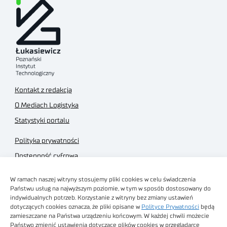
Kontakt z redakcją
O Mediach Logistyka
Statystyki portalu
Polityka prywatności
Dostępność cyfrowa
Regulamin Portalu
W ramach naszej witryny stosujemy pliki cookies w celu świadczenia
Regulamin sklepu
Państwu usług na najwyższym poziomie, w tym w sposób dostosowany do
indywidualnych potrzeb. Korzystanie z witryny bez zmiany ustawień
dotyczących cookies oznacza, że pliki opisane w
Polityce Prywatności
będą
zamieszczane na Państwa urządzeniu końcowym. W każdej chwili możecie
Państwo zmienić ustawienia dotyczące plików cookies w przeglądarce