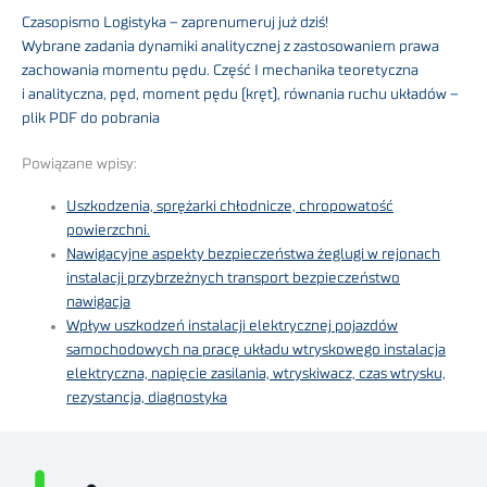
Czasopismo Logistyka – zaprenumeruj już dziś!
Wybrane zadania dynamiki analitycznej z zastosowaniem prawa
zachowania momentu pędu. Część I mechanika teoretyczna
i analityczna, pęd, moment pędu (kręt), równania ruchu układów –
plik PDF do pobrania
Powiązane wpisy:
Uszkodzenia, sprężarki chłodnicze, chropowatość
powierzchni.
Nawigacyjne aspekty bezpieczeństwa żeglugi w rejonach
instalacji przybrzeżnych transport bezpieczeństwo
nawigacja
Wpływ uszkodzeń instalacji elektrycznej pojazdów
samochodowych na pracę układu wtryskowego instalacja
elektryczna, napięcie zasilania, wtryskiwacz, czas wtrysku,
rezystancja, diagnostyka