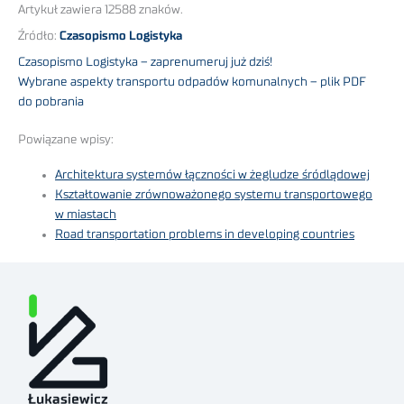
Artykuł zawiera 12588 znaków.
Źródło:
Czasopismo Logistyka
Czasopismo Logistyka – zaprenumeruj już dziś!
Wybrane aspekty transportu odpadów komunalnych – plik PDF
do pobrania
Powiązane wpisy:
Architektura systemów łączności w żegludze śródlądowej
Kształtowanie zrównoważonego systemu transportowego
w miastach
Road transportation problems in developing countries