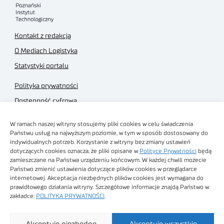
Kontakt z redakcją
O Mediach Logistyka
Statystyki portalu
Polityka prywatności
Dostępność cyfrowa
Regulamin Portalu
W ramach naszej witryny stosujemy pliki cookies w celu świadczenia
Regulamin sklepu
Państwu usług na najwyższym poziomie, w tym w sposób dostosowany do
indywidualnych potrzeb. Korzystanie z witryny bez zmiany ustawień
dotyczących cookies oznacza, że pliki opisane w
Polityce Prywatności
będą
zamieszczane na Państwa urządzeniu końcowym. W każdej chwili możecie
Państwo zmienić ustawienia dotyczące plików cookies w przeglądarce
internetowej. Akceptacja niezbędnych plików cookies jest wymagana do
Obrazy stockowe
prawidłowego działania witryny. Szczegółowe informacje znajdą Państwo w
autorstwa
zakładce:
POLITYKA PRYWATNOŚCI
.
Sieć Badawcza Łukasiewicz - Poznański Instytut