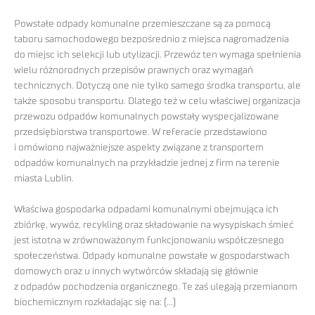
Powstałe odpady komunalne przemieszczane są za pomocą
taboru samochodowego bezpośrednio z miejsca nagromadzenia
do miejsc ich selekcji lub utylizacji. Przewóz ten wymaga spełnienia
wielu różnorodnych przepisów prawnych oraz wymagań
technicznych. Dotyczą one nie tylko samego środka transportu, ale
także sposobu transportu. Dlatego też w celu właściwej organizacja
przewozu odpadów komunalnych powstały wyspecjalizowane
przedsiębiorstwa transportowe. W referacie przedstawiono
i omówiono najważniejsze aspekty związane z transportem
odpadów komunalnych na przykładzie jednej z firm na terenie
miasta Lublin.
Właściwa gospodarka odpadami komunalnymi obejmująca ich
zbiórkę, wywóz, recykling oraz składowanie na wysypiskach śmieć
jest istotna w zrównoważonym funkcjonowaniu współczesnego
społeczeństwa. Odpady komunalne powstałe w gospodarstwach
domowych oraz u innych wytwórców składają się głównie
z odpadów pochodzenia organicznego. Te zaś ulegają przemianom
biochemicznym rozkładając się na: (…)