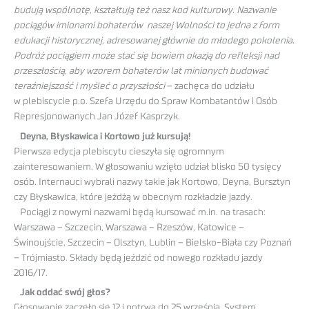
budują wspólnotę, kształtują też nasz kod kulturowy. Nazwanie
pociągów imionami bohaterów naszej Wolności to jedna z form
edukacji historycznej, adresowanej głównie do młodego pokolenia.
Podróż pociągiem może stać się bowiem okazją do refleksji nad
przeszłością, aby wzorem bohaterów lat minionych budować
teraźniejszość i myśleć o przyszłości
– zachęca do udziału
w plebiscycie p.o. Szefa Urzędu do Spraw Kombatantów i Osób
Represjonowanych Jan Józef Kasprzyk.
Deyna, Błyskawica i Kortowo już kursują!
Pierwsza edycja plebiscytu cieszyła się ogromnym
zainteresowaniem. W głosowaniu wzięło udział blisko 50 tysięcy
osób. Internauci wybrali nazwy takie jak Kortowo, Deyna, Bursztyn
czy Błyskawica, które jeżdżą w obecnym rozkładzie jazdy.
Pociągi z nowymi nazwami będą kursować m.in. na trasach:
Warszawa – Szczecin, Warszawa – Rzeszów, Katowice –
Świnoujście, Szczecin – Olsztyn, Lublin – Bielsko-Biała czy Poznań
– Trójmiasto. Składy będą jeździć od nowego rozkładu jazdy
2016/17.
Jak oddać swój głos?
Głosowanie zaczęło się 12 i potrwa do 25 września. System