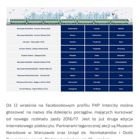
Od 12 września na facebookowym profilu PKP Intercity można
głosować na nazwy dla dziesięciu pociągów, mających kursować
od nowego rozkładu jazdy 2016/17. Jest to już druga edycja
internetowego plebiscytu. Partnerami tegorocznej akcji są Muzeum
Narodowe w Warszawie oraz Urząd ds. Kombatantów i Osób