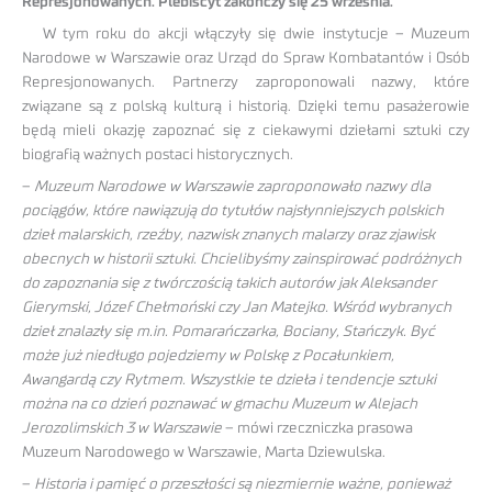
Represjonowanych. Plebiscyt zakończy się 25 września.
W tym roku do akcji włączyły się dwie instytucje – Muzeum
Narodowe w Warszawie oraz Urząd do Spraw Kombatantów i Osób
Represjonowanych. Partnerzy zaproponowali nazwy, które
związane są z polską kulturą i historią. Dzięki temu pasażerowie
będą mieli okazję zapoznać się z ciekawymi dziełami sztuki czy
biografią ważnych postaci historycznych.
–
Muzeum Narodowe w Warszawie zaproponowało nazwy dla
pociągów, które nawiązują do tytułów najsłynniejszych polskich
dzieł malarskich, rzeźby, nazwisk znanych malarzy oraz zjawisk
obecnych w historii sztuki. Chcielibyśmy zainspirować podróżnych
do zapoznania się z twórczością takich autorów jak Aleksander
Gierymski, Józef Chełmoński czy Jan Matejko. Wśród wybranych
dzieł znalazły się m.in. Pomarańczarka, Bociany, Stańczyk. Być
może już niedługo pojedziemy w Polskę z Pocałunkiem,
Awangardą czy Rytmem. Wszystkie te dzieła i tendencje sztuki
można na co dzień poznawać w gmachu Muzeum w Alejach
Jerozolimskich 3 w Warszawie
– mówi rzeczniczka prasowa
Muzeum Narodowego w Warszawie, Marta Dziewulska.
–
Historia i pamięć o przeszłości są niezmiernie ważne, ponieważ