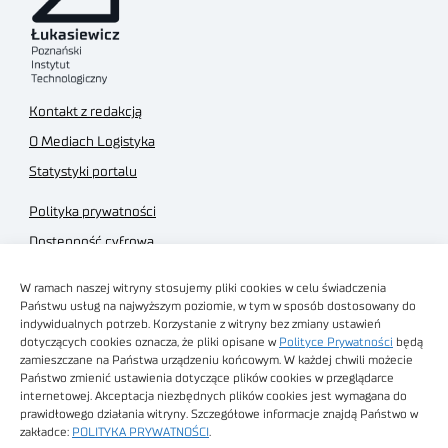
Kontakt z redakcją
O Mediach Logistyka
Statystyki portalu
Polityka prywatności
Dostępność cyfrowa
Regulamin Portalu
W ramach naszej witryny stosujemy pliki cookies w celu świadczenia
Regulamin sklepu
Państwu usług na najwyższym poziomie, w tym w sposób dostosowany do
indywidualnych potrzeb. Korzystanie z witryny bez zmiany ustawień
dotyczących cookies oznacza, że pliki opisane w
Polityce Prywatności
będą
zamieszczane na Państwa urządzeniu końcowym. W każdej chwili możecie
Państwo zmienić ustawienia dotyczące plików cookies w przeglądarce
internetowej. Akceptacja niezbędnych plików cookies jest wymagana do
Obrazy stockowe
prawidłowego działania witryny. Szczegółowe informacje znajdą Państwo w
autorstwa
zakładce:
POLITYKA PRYWATNOŚCI
.