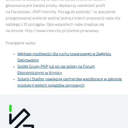
głosowania jest bardzo prosty. Wystarczy odwiedzić profil
na Facebooku „PKP Intercity. Pociąg do podróży” i w specjalnie
przygotowanej ankiecie wybrać jedną z trzech propozycji nazw dla
każdego z 10 pociągów. Opis wszystkich nazw znajduje się
na stronie: http://www.intercity.pl/plebiscytnanazwy.
Powiązane wpisy:
Większe możliwości dla ruchu towarowego w Zagłębiu
Dąbrowskim
Spółki Grupy PKP już po raz szósty na Forum
Ekonomicznym w Krynicy
Solaris i Stadler nawiązują partnerską współpracę w zakresie
produkcji lekkich pojazdów szynowych