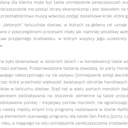
odaną dla klienta może być także zmniejszenie zanieczyszczeń o
ieczyszczenie ma postać straty ekonomicznej i jest dowodem na 
przedsiębiorstwa muszą wówczas podjąć dodatkowe kroki, które gene
 „zielonych” łańcuchów dostaw, w których za główny cel uznaje s
ane z poszczególnymi procesami miały jak najmniej szkodliwy wpł
aw przyjaznego środowisku, w którym wszyscy jego uczestnicy
w.
 było obserwować w ostatnich latach i w konsekwencji także w
lności portowej. Przeprowadzone badania dowodzą, że porty mors
ojego niekorzystnego na nie wpływu (zmniejszenie emisji dwutlen
przez które przechodzi większość światowych obrotów handlowych
ików w łańcuchu dostaw. Stąd też w wielu portach morskich świ
 zakresem oddziaływania na otoczenie, odmienne są także przyc
dstawione poniżej – inicjatywy portów morskich, nie ograniczając
 należą między innymi trzy programy realizowane w stanie Kalifo
 są elementem stanowego programu dla zatoki San Pedro (porty: L
oku, a mającego na celu zmniejszenie zanieczyszczenia środowiska