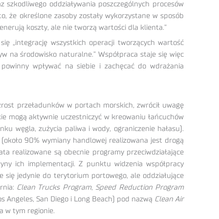
raz szkodliwego oddziaływania poszczególnych procesów
to, że określone zasoby zostały wykorzystane w sposób
rują koszty, ale nie tworzą wartości dla klienta.”
ię „integrację wszystkich operacji tworzących wartość
yw na środowisko naturalne.” Współpraca staje się więc
 powinny wpływać na siebie i zachęcać do wdrażania
zrost przeładunków w portach morskich, zwrócił uwagę
kie mogą aktywnie uczestniczyć w kreowaniu łańcuchów
ku węgla, zużycia paliwa i wody, ograniczenie hałasu).
 (około 90% wymiany handlowej realizowana jest drogą
ata realizowane są obecnie programy przeciwdziałające
zyny ich implementacji. Z punktu widzenia współpracy
e się jedynie do terytorium portowego, ale oddziałujące
rnia:
Clean Trucks Program
,
Speed Reduction Program
os Angeles, San Diego i Long Beach) pod nazwą
Clean Air
 w tym regionie.