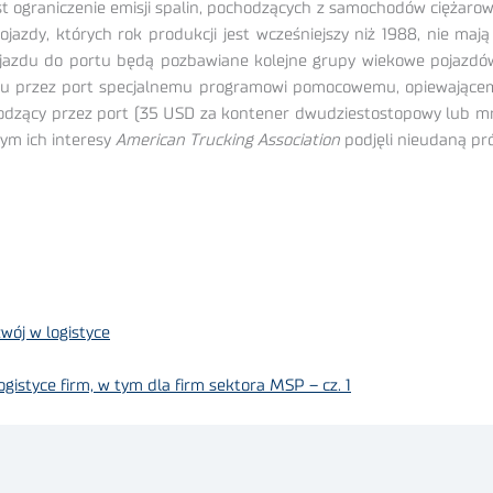
t ograniczenie emisji spalin, pochodzących z samochodów ciężaro
jazdy, których rok produkcji jest wcześniejszy niż 1988, nie ma
jazdu do portu będą pozbawiane kolejne grupy wiekowe pojazdów
mu przez port specjalnemu programowi pomocowemu, opiewającem
zący przez port (35 USD za kontener dwudziestostopowy lub mnie
cym ich interesy
American Trucking Association
podjęli nieudaną pró
wój w logistyce
istyce firm, w tym dla firm sektora MSP – cz. 1