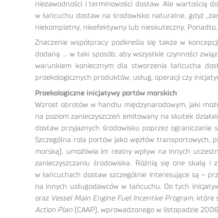
niezawodności i terminowości dostaw. Ale wartością d
w łańcuchu dostaw na środowisko naturalne, gdyż „zan
niekompletny, nieefektywny lub nieskuteczny. Ponadto, 
Znaczenie współpracy podkreśla się także w koncepcji
dodaną … w taki sposób, aby wszystkie czynności związ
warunkiem koniecznym dla stworzenia łańcucha dost
proekologicznych produktów, usług, operacji czy inicjaty
Proekologiczne inicjatywy portów morskich
Wzrost obrotów w handlu międzynarodowym, jaki można
na poziom zanieczyszczeń emitowany na skutek działa
dostaw przyjaznych środowisku poprzez ograniczanie sw
Szczególna rola portów jako węzłów transportowych, 
morską), umożliwia im realny wpływ na innych uczestn
zanieczyszczaniu środowiska. Różnią się one skalą i
w łańcuchach dostaw szczególnie interesujące są – prze
na innych usługodawców w łańcuchu. Do tych inicjatyw
oraz
Vessel Main Engine Fuel Incentive Program
, które
Action Plan
(CAAP), wprowadzonego w listopadzie 2006 r