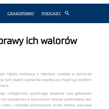
Search
CZASOPISMO
PODCAST
for:
Search Button
prawy ich walorów
acji między dostawcą a klientem, rzadziej w wymiarze
inacja tych dwóch wymiarów współpracy może być źródłem
czone.
ów, umiejętności wspólnego działania oraz gotowości
ny cel współpracy w łańcuchach dostaw podkreślany jest
ja czasu i kosztów ponoszonych przez klienta, poprawa