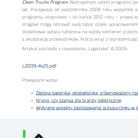
Clean Trucks Program
. Nadrzędnym celem programu jes
lat. Począwszy od października 2008 roku wszystkie po
programu, stopniowo – do końca 2012 roku – prawa w
drogowi mogą odnowić swój tabor dzięki opracowane
dodatkowa opłata nałożona na każdy kontener przechod
z akceptacją przewoźników, którzy wraz z reprezentują
Artykuł pochodzi z czasopisma „Logistyka” 4/2009.
L2009-4s25.pdf
Powiązane wpisy:
Zielona logistyka, ekologistyka, zrównoważony roz
Kryzys, czy szansa dla branży logistycznej
Wybrane aspekty zastosowania outsourcingu w log