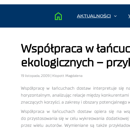
AKTUALNOŚCI
Współpraca w łańcuc
ekologicznych – prz
19 listopada, 2009 | Klopott Magdalena
Współpracę w łańcuchach dostaw interpretuje się naj
horyzontalnym, analizując relacje między konkurentami
znaczących korzyści, a zakresy i obszary potencjalnego
Współpraca w łańcuchach dostaw opiera się na wspól
do przystosowania się w celu wykreowania dodatkowej w
przez wielu autorów. Wymieniane są także przykładowe