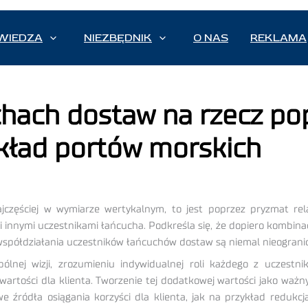
WIEDZA
NIEZBĘDNIK
O NAS
REKLAMA
hach dostaw na rzecz po
ykład portów morskich
częściej w wymiarze wertykalnym, to jest poprzez pryzmat rel
 i innymi uczestnikami łańcucha. Podkreśla się, że dopiero komb
 współdziałania uczestników łańcuchów dostaw są niemal nieograni
nej wizji, zrozumieniu indywidualnej roli każdego z uczestnik
artości dla klienta. Tworzenie tej dodatkowej wartości jako waż
 źródła osiągania korzyści dla klienta, jak na przykład redukc