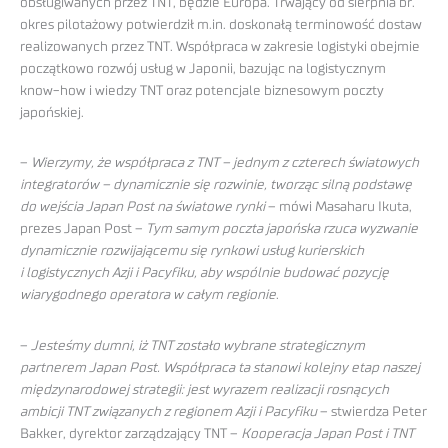
obsługiwanych przez TNT, będzie Europa. Trwający od sierpnia br.
okres pilotażowy potwierdził m.in. doskonałą terminowość dostaw
realizowanych przez TNT. Współpraca w zakresie logistyki obejmie
początkowo rozwój usług w Japonii, bazując na logistycznym
know-how i wiedzy TNT oraz potencjale biznesowym poczty
japońskiej.
–
Wierzymy, że współpraca z TNT – jednym z czterech światowych
integratorów – dynamicznie się rozwinie, tworząc silną podstawę
do wejścia Japan Post na światowe rynki
– mówi Masaharu Ikuta,
prezes Japan Post –
Tym samym poczta japońska rzuca wyzwanie
dynamicznie rozwijającemu się rynkowi usług kurierskich
i logistycznych Azji i Pacyfiku, aby wspólnie budować pozycję
wiarygodnego operatora w całym regionie
.
–
Jesteśmy dumni, iż TNT zostało wybrane strategicznym
partnerem Japan Post. Współpraca ta stanowi kolejny etap naszej
międzynarodowej strategii: jest wyrazem realizacji rosnących
ambicji TNT związanych z regionem Azji i Pacyfiku
– stwierdza Peter
Bakker, dyrektor zarządzający TNT –
Kooperacja Japan Post i TNT