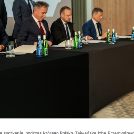
 spotkanie, podczas którego Polsko-Tajwańska Izba Przemysłowo