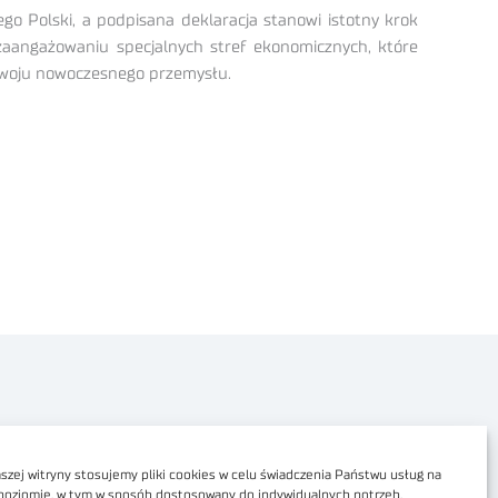
go Polski, a podpisana deklaracja stanowi istotny krok
aangażowaniu specjalnych stref ekonomicznych, które
ozwoju nowoczesnego przemysłu.
Polityka prywatności
Dostępność cyfrowa
zej witryny stosujemy pliki cookies w celu świadczenia Państwu usług na
poziomie, w tym w sposób dostosowany do indywidualnych potrzeb.