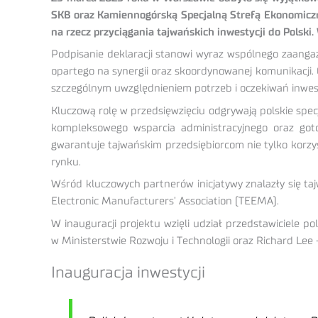
SKB oraz Kamiennogórską Specjalną Strefą Ekonomiczną
na rzecz przyciągania tajwańskich inwestycji do Polski
Podpisanie deklaracji stanowi wyraz wspólnego zaangaż
opartego na synergii oraz skoordynowanej komunikacji.
szczególnym uwzględnieniem potrzeb i oczekiwań inwes
Kluczową rolę w przedsięwzięciu odgrywają polskie spec
kompleksowego wsparcia administracyjnego oraz gotow
gwarantuje tajwańskim przedsiębiorcom nie tylko korzys
rynku.
Wśród kluczowych partnerów inicjatywy znalazły się tajw
Electronic Manufacturers’ Association (TEEMA).
W inauguracji projektu wzięli udział przedstawiciele po
w Ministerstwie Rozwoju i Technologii oraz Richard Le
Inauguracja inwestycji