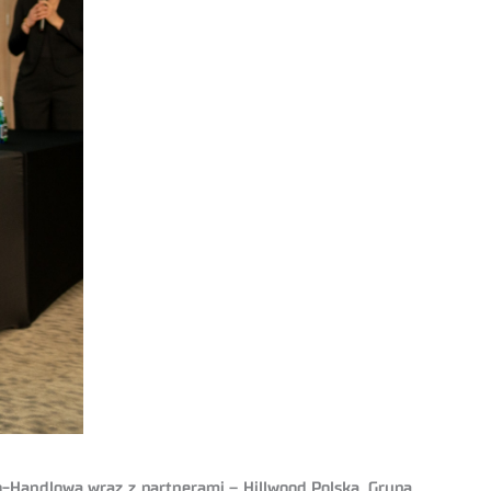
-Handlowa wraz z partnerami – Hillwood Polska, Grupą