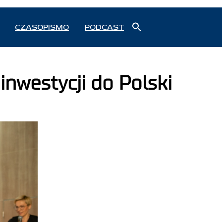
Search
CZASOPISMO
PODCAST
for:
Search Button
inwestycji do Polski