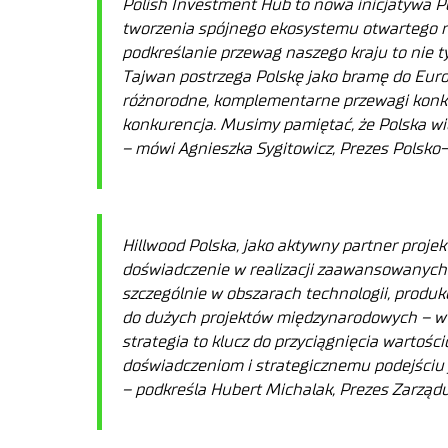
Polish Investment Hub to nowa inicjatywa 
tworzenia spójnego ekosystemu otwartego na
podkreślanie przewag naszego kraju to nie t
Tajwan postrzega Polskę jako bramę do Europ
różnorodne, komplementarne przewagi konku
konkurencja. Musimy pamiętać, że Polska wid
– mówi Agnieszka Sygitowicz, Prezes Polsko
Hillwood Polska, jako aktywny partner proje
doświadczenie w realizacji zaawansowanych 
szczególnie w obszarach technologii, produk
do dużych projektów międzynarodowych – w lo
strategia to klucz do przyciągnięcia wartośc
doświadczeniom i strategicznemu podejściu j
– podkreśla Hubert Michalak, Prezes Zarządu