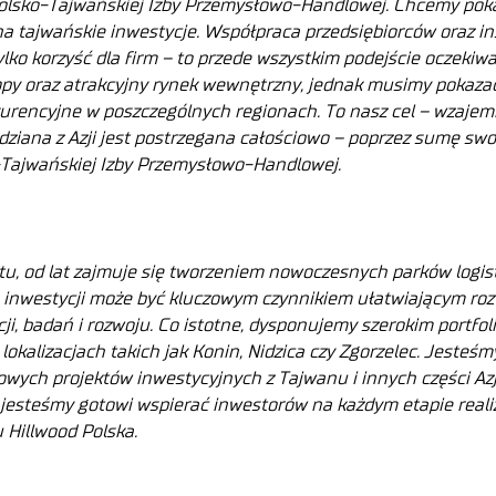
Polsko-Tajwańskiej Izby Przemysłowo-Handlowej. Chcemy poka
 tajwańskie inwestycje. Współpraca przedsiębiorców oraz ins
ylko korzyść dla firm – to przede wszystkim podejście oczeki
y oraz atrakcyjny rynek wewnętrzny, jednak musimy pokazać, 
rencyjne w poszczególnych regionach. To nasz cel – wzajemn
ziana z Azji jest postrzegana całościowo – poprzez sumę swo
-Tajwańskiej Izby Przemysłowo-Handlowej.
ktu, od lat zajmuje się tworzeniem nowoczesnych parków logi
inwestycji może być kluczowym czynnikiem ułatwiającym rozw
cji, badań i rozwoju. Co istotne, dysponujemy szerokim portf
kalizacjach takich jak Konin, Nidzica czy Zgorzelec. Jesteśm
iowych projektów inwestycyjnych z Tajwanu i innych części Azj
esteśmy gotowi wspierać inwestorów na każdym etapie realiza
 Hillwood Polska.