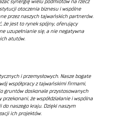
zać synergię wielu podmiotów na rzecz
tytucji otoczenia biznesu i wspólne
wane przez naszych tajwańskich partnerów.
że jest to rynek spójny, oferujący
e uzupełnianie się, a nie negatywna
ich atutów.
stycznych i przemysłowych. Nasze bogate
ój współpracy z tajwańskimi firmami,
olio gruntów doskonale przystosowanych
y przekonani, że współdziałanie i wspólna
i do naszego kraju. Dzięki naszym
cji ich projektów.