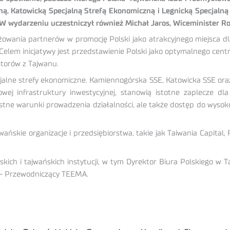
, Katowicką Specjalną Strefą Ekonomiczną i Legnicką Specjalną
. W wydarzeniu uczestniczył również Michał Jaros, Wiceminister Ro
owania partnerów w promocję Polski jako atrakcyjnego miejsca dla
 Celem inicjatywy jest przedstawienie Polski jako optymalnego ce
torów z Tajwanu.
jalne strefy ekonomiczne. Kamiennogórska SSE, Katowicka SSE oraz 
ej infrastruktury inwestycyjnej, stanowią istotne zaplecze dl
tne warunki prowadzenia działalności, ale także dostęp do wysoko
ańskie organizacje i przedsiębiorstwa, takie jak Taiwania Capital,
lskich i tajwańskich instytucji, w tym Dyrektor Biura Polskiego w 
e – Przewodniczący TEEMA.