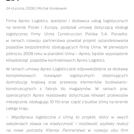
24 stycznia, 2008 | Michał Koralewski
Firma Apreo Logistics, spedytor i dostawca usług logistycznych
na terenie Polski i Europy, podpisał umowę dotyczącą obsługi
logistycznej firmy Ulma Construccion Polska S.A. Ponadto,
w ramach rozwoju partnerstwa powstał projekt oplandekowania
pojazdów bezpośrednio obsługujących firmę Ulma. W pierwszym
półroczu 2008 roku w plandeki Ulma – Apreo, będzie wyposażone
kilkadziesiąt pojazdów kontraktowych Apreo Logistics.
W ramach umowy Apreo Logistics jest odpowiedzialne za dostawę
kompleksowych rozwiązań logistycznych obejmujących
dystrybucję krajową oraz przewozy elementów budowlano-
konstrukcyjnych z fabryk do magazynów. W ramach prac
operacyjnych Apreo realizowało dotychczas kilkaset przewozów
miesięcznie, obsługując 10 filii oraz część z budów Ulmy na terenie
całego kraju.
– Współpraca logistyczna z Ulmą to projekt, który w swych
założeniach stawia na elastyczność i możliwość szybkiej reakcji
na nowe potrzeby Klienta. Partnerstwo w rozwoju obu firm