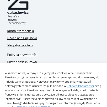
Kontakt z redakcją
O Mediach Logistyka
Statystyki portalu
Polityka prywatności
Dostępność cyfrowa
Regulamin Portalu
W ramach naszej witryny stosujemy pliki cookies w celu świadczenia
Regulamin sklepu
Państwu usług na najwyższym poziomie, w tym w sposób dostosowany do
indywidualnych potrzeb. Korzystanie z witryny bez zmiany ustawień
dotyczących cookies oznacza, że pliki opisane w
Polityce Prywatności
będą
zamieszczane na Państwa urządzeniu końcowym. W każdej chwili możecie
Państwo zmienić ustawienia dotyczące plików cookies w przeglądarce
internetowej. Akceptacja niezbędnych plików cookies jest wymagana do
Obrazy stockowe
prawidłowego działania witryny. Szczegółowe informacje znajdą Państwo w