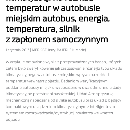
temperatur w autobusie
miejskim autobus, energia,
temperatura, silnik
z zapłonem samoczynnym
1 stycznia, 2013 | MERKISZ Jerzy, BAJERLEIN Maciej
W artykule omówiono wyniki z przeprowadzonych badań, których
celem było zweryfikowanie jak zastosowanie różnego typu układu
klimatyzacyjnego w autobusie miejskim wpływa na rozkład
temperatur wewnątrz pojazdu. Badaniom weryfikacyjnym
poddano autobusy miejskie wyposażone w dwa odmienne układy
klimatyzacyjne przestrzeni pasażerskiej. Układ A ze sprężarką
mechaniczną napędzaną od silnika autobusu oraz układ B będący
kompaktowym urządzeniem klimatyzacyjnym z inteligentnym
systemem rozprowadzania/dystrybucji powietrza we wnętrzu
pojazdu.