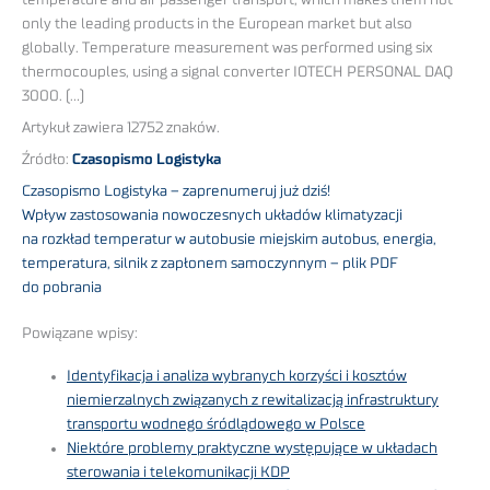
temperature and air passenger transport, which makes them not
only the leading products in the European market but also
globally. Temperature measurement was performed using six
thermocouples, using a signal converter IOTECH PERSONAL DAQ
3000. (…)
Artykuł zawiera 12752 znaków.
Źródło:
Czasopismo Logistyka
Czasopismo Logistyka – zaprenumeruj już dziś!
Wpływ zastosowania nowoczesnych układów klimatyzacji
na rozkład temperatur w autobusie miejskim autobus, energia,
temperatura, silnik z zapłonem samoczynnym – plik PDF
do pobrania
Powiązane wpisy:
Identyfikacja i analiza wybranych korzyści i kosztów
niemierzalnych związanych z rewitalizacją infrastruktury
transportu wodnego śródlądowego w Polsce
Niektóre problemy praktyczne występujące w układach
sterowania i telekomunikacji KDP