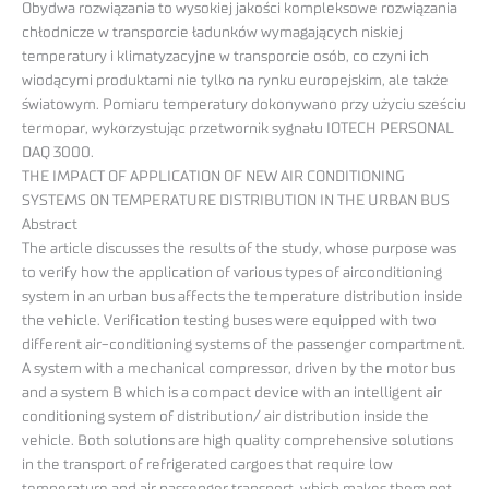
Obydwa rozwiązania to wysokiej jakości kompleksowe rozwiązania
chłodnicze w transporcie ładunków wymagających niskiej
temperatury i klimatyzacyjne w transporcie osób, co czyni ich
wiodącymi produktami nie tylko na rynku europejskim, ale także
światowym. Pomiaru temperatury dokonywano przy użyciu sześciu
termopar, wykorzystując przetwornik sygnału IOTECH PERSONAL
DAQ 3000.
THE IMPACT OF APPLICATION OF NEW AIR CONDITIONING
SYSTEMS ON TEMPERATURE DISTRIBUTION IN THE URBAN BUS
Abstract
The article discusses the results of the study, whose purpose was
to verify how the application of various types of airconditioning
system in an urban bus affects the temperature distribution inside
the vehicle. Verification testing buses were equipped with two
different air-conditioning systems of the passenger compartment.
A system with a mechanical compressor, driven by the motor bus
and a system B which is a compact device with an intelligent air
conditioning system of distribution/ air distribution inside the
vehicle. Both solutions are high quality comprehensive solutions
in the transport of refrigerated cargoes that require low