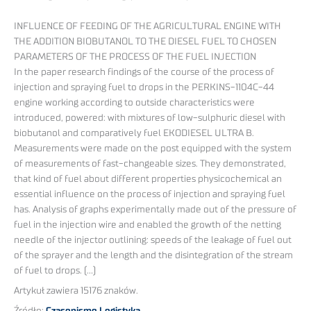
INFLUENCE OF FEEDING OF THE AGRICULTURAL ENGINE WITH
THE ADDITION BIOBUTANOL TO THE DIESEL FUEL TO CHOSEN
PARAMETERS OF THE PROCESS OF THE FUEL INJECTION
In the paper research findings of the course of the process of
injection and spraying fuel to drops in the PERKINS-1104C-44
engine working according to outside characteristics were
introduced, powered: with mixtures of low-sulphuric diesel with
biobutanol and comparatively fuel EKODIESEL ULTRA B.
Measurements were made on the post equipped with the system
of measurements of fast-changeable sizes. They demonstrated,
that kind of fuel about different properties physicochemical an
essential influence on the process of injection and spraying fuel
has. Analysis of graphs experimentally made out of the pressure of
fuel in the injection wire and enabled the growth of the netting
needle of the injector outlining: speeds of the leakage of fuel out
of the sprayer and the length and the disintegration of the stream
of fuel to drops. (…)
Artykuł zawiera 15176 znaków.
Źródło:
Czasopismo Logistyka