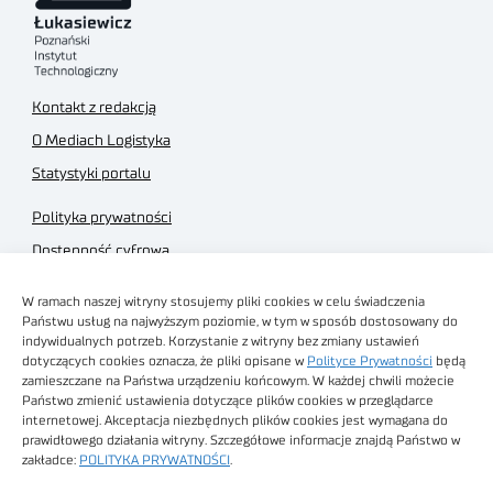
Kontakt z redakcją
O Mediach Logistyka
Statystyki portalu
Polityka prywatności
Dostępność cyfrowa
Regulamin Portalu
W ramach naszej witryny stosujemy pliki cookies w celu świadczenia
Regulamin sklepu
Państwu usług na najwyższym poziomie, w tym w sposób dostosowany do
indywidualnych potrzeb. Korzystanie z witryny bez zmiany ustawień
dotyczących cookies oznacza, że pliki opisane w
Polityce Prywatności
będą
zamieszczane na Państwa urządzeniu końcowym. W każdej chwili możecie
Państwo zmienić ustawienia dotyczące plików cookies w przeglądarce
internetowej. Akceptacja niezbędnych plików cookies jest wymagana do
Obrazy stockowe
prawidłowego działania witryny. Szczegółowe informacje znajdą Państwo w
autorstwa
zakładce:
POLITYKA PRYWATNOŚCI
.