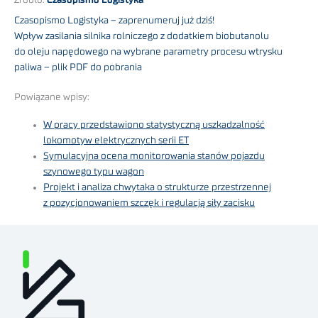
Czasopismo Logistyka – zaprenumeruj już dziś!
Wpływ zasilania silnika rolniczego z dodatkiem biobutanolu
do oleju napędowego na wybrane parametry procesu wtrysku
paliwa – plik PDF do pobrania
Powiązane wpisy:
W pracy przedstawiono statystyczną uszkadzalność
lokomotyw elektrycznych serii ET
Symulacyjna ocena monitorowania stanów pojazdu
szynowego typu wagon
Projekt i analiza chwytaka o strukturze przestrzennej
z pozycjonowaniem szczęk i regulacją siły zacisku