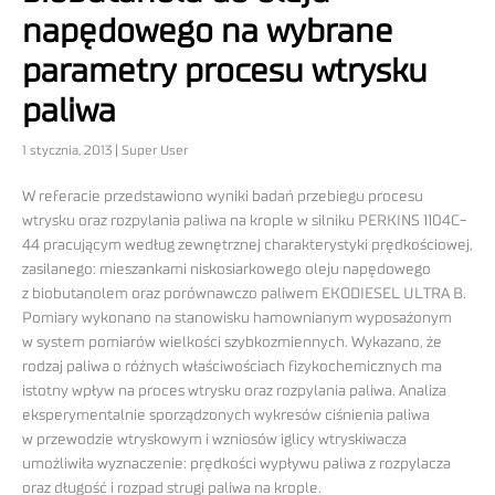
napędowego na wybrane
parametry procesu wtrysku
paliwa
1 stycznia, 2013 | Super User
W referacie przedstawiono wyniki badań przebiegu procesu
wtrysku oraz rozpylania paliwa na krople w silniku PERKINS 1104C-
44 pracującym według zewnętrznej charakterystyki prędkościowej,
zasilanego: mieszankami niskosiarkowego oleju napędowego
z biobutanolem oraz porównawczo paliwem EKODIESEL ULTRA B.
Pomiary wykonano na stanowisku hamownianym wyposażonym
w system pomiarów wielkości szybkozmiennych. Wykazano, że
rodzaj paliwa o różnych właściwościach fizykochemicznych ma
istotny wpływ na proces wtrysku oraz rozpylania paliwa. Analiza
eksperymentalnie sporządzonych wykresów ciśnienia paliwa
w przewodzie wtryskowym i wzniosów iglicy wtryskiwacza
umożliwiła wyznaczenie: prędkości wypływu paliwa z rozpylacza
oraz długość i rozpad strugi paliwa na krople.