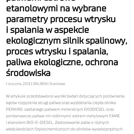
etanolowymi na wybrane
parametry procesu wtrysku
i spalania w aspekcie
ekologicznym silnik spalinowy,
proces wtrysku i spalania,
paliwa ekologiczne, ochrona
środowiska
1 stycznia, 2013 | ORLIŃSKI Stanisław
W artykule przedstawiono wyniki badań dotyczących porównania
kątów rozpylenia strugi paliwa oraz wydzielania ciepła silnika
PERKINS ·zasilanego paliwem mineralnym EKODIESEL oraz
porównawczo paliwa-mi roślinnymi: estrem metylowym FAME
i etanolem BIO-E-DIESEL. Zastosowanie paliw o różnych
właściwościach fizykochemicznych do silników wysokoprężnych