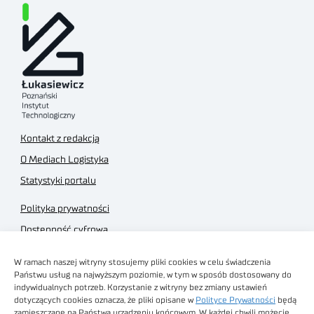
Kontakt z redakcją
O Mediach Logistyka
Statystyki portalu
Polityka prywatności
Dostępność cyfrowa
Regulamin Portalu
W ramach naszej witryny stosujemy pliki cookies w celu świadczenia
Regulamin sklepu
Państwu usług na najwyższym poziomie, w tym w sposób dostosowany do
indywidualnych potrzeb. Korzystanie z witryny bez zmiany ustawień
dotyczących cookies oznacza, że pliki opisane w
Polityce Prywatności
będą
zamieszczane na Państwa urządzeniu końcowym. W każdej chwili możecie