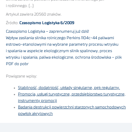
i roślinnego. (…)
Artykuł zawiera 20560 znaków.
Źródło:
Czasopismo Logistyka 6/2009
Czasopismo Logistyka – zaprenumeruj już dziś!
Wpływ zasilania silnika rolniczego Perkins 1104c-44 paliwami
estrowo-etanolowymi na wybrane parametry procesu wtrysku
i spalania w aspekcie ekologicznym silnik spalinowy, proces
wtrysku i spalania, paliwa ekologiczne, ochrona środowiska – plik
PDF do pobr
Powiązane wpisy:
Stabilność, dodatniość, układy singularne, pęk regularny.
Promocja, usługi turystyczne, przedsiębiorstwo turystyczne,
instrumenty promocji
Badania destrukcji powierzchni starzonych samochodowych
powłok akrylowych