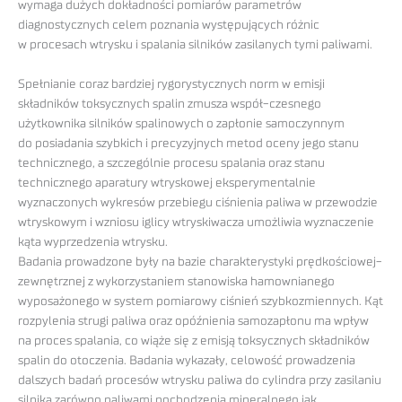
wymaga dużych dokładności pomiarów parametrów
diagnostycznych celem poznania występujących różnic
w procesach wtrysku i spalania silników zasilanych tymi paliwami.
Spełnianie coraz bardziej rygorystycznych norm w emisji
składników toksycznych spalin zmusza współ-czesnego
użytkownika silników spalinowych o zapłonie samoczynnym
do posiadania szybkich i precyzyjnych metod oceny jego stanu
technicznego, a szczególnie procesu spalania oraz stanu
technicznego aparatury wtryskowej eksperymentalnie
wyznaczonych wykresów przebiegu ciśnienia paliwa w przewodzie
wtryskowym i wzniosu iglicy wtryskiwacza umożliwia wyznaczenie
kąta wyprzedzenia wtrysku.
Badania prowadzone były na bazie charakterystyki prędkościowej-
zewnętrznej z wykorzystaniem stanowiska hamownianego
wyposażonego w system pomiarowy ciśnień szybkozmiennych. Kąt
rozpylenia strugi paliwa oraz opóźnienia samozapłonu ma wpływ
na proces spalania, co wiąże się z emisją toksycznych składników
spalin do otoczenia. Badania wykazały, celowość prowadzenia
dalszych badań procesów wtrysku paliwa do cylindra przy zasilaniu
silnika zarówno paliwami pochodzenia mineralnego jak