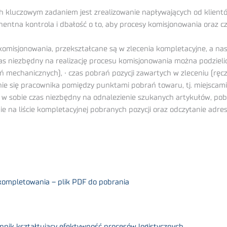
 kluczowym zadaniem jest zrealizowanie napływających od klientó
entna kontrola i dbałość o to, aby procesy komisjonowania oraz c
komisjonowania, przekształcane są w zlecenia kompletacyjne, a na
zas niezbędny na realizację procesu komisjonowania można podzielić
ń mechanicznych), • czas pobrań pozycji zawartych w zleceniu (ręc
e się pracownika pomiędzy punktami pobrań towaru, tj. miejscami
 sobie czas niezbędny na odnalezienie szukanych artykułów, pobrani
 na liście kompletacyjnej pobranych pozycji oraz odczytanie adresu
kompletowania – plik PDF do pobrania
nnik kształtujący efektywność procesów logistycznych