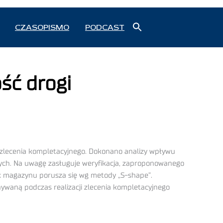
Search
CZASOPISMO
PODCAST
for:
Search Button
ść drogi
i zlecenia kompletacyjnego. Dokonano analizy wpływu
nych. Na uwagę zasługuje weryfikacja, zaproponowanego
ik magazynu porusza się wg metody „S-shape”.
nywaną podczas realizacji zlecenia kompletacyjnego