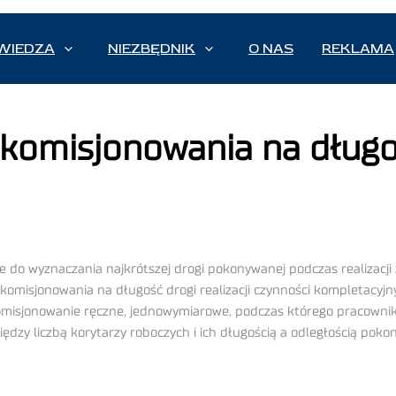
WIEDZA
NIEZBĘDNIK
O NAS
REKLAMA
 komisjonowania na długo
e do wyznaczania najkrótszej drogi pokonywanej podczas realizacj
omisjonowania na długość drogi realizacji czynności kompletacyj
 komisjonowanie ręczne, jednowymiarowe, podczas którego pracown
dzy liczbą korytarzy roboczych i ich długością a odległością poko