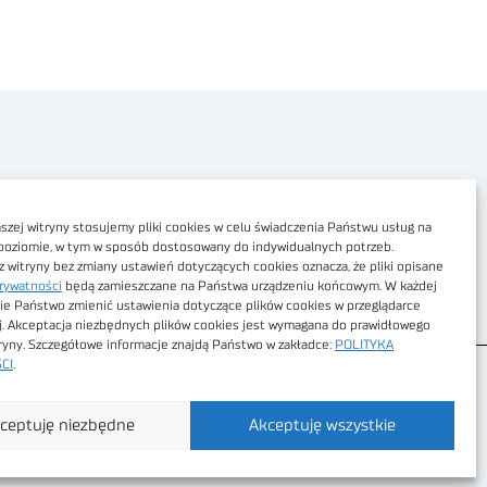
Polityka prywatności
Dostępność cyfrowa
zej witryny stosujemy pliki cookies w celu świadczenia Państwu usług na
poziomie, w tym w sposób dostosowany do indywidualnych potrzeb.
Regulamin Portalu
z witryny bez zmiany ustawień dotyczących cookies oznacza, że pliki opisane
rywatności
będą zamieszczane na Państwa urządzeniu końcowym. W każdej
Regulamin sklepu
ie Państwo zmienić ustawienia dotyczące plików cookies w przeglądarce
j. Akceptacja niezbędnych plików cookies jest wymagana do prawidłowego
tryny. Szczegółowe informacje znajdą Państwo w zakładce:
POLITYKA
CI
.
ceptuję niezbędne
Akceptuję wszystkie