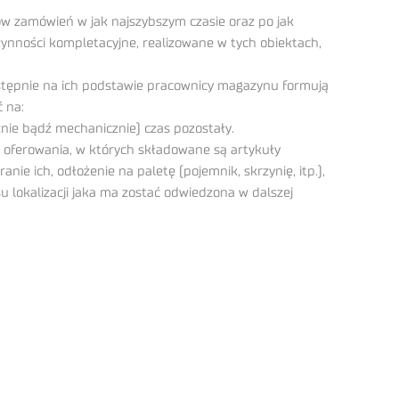
w zamówień w jak najszybszym czasie oraz po jak
zynności kompletacyjne, realizowane w tych obiektach,
stępnie na ich podstawie pracownicy magazynu formują
 na:
znie bądź mechanicznie) czas pozostały.
 oferowania, w których składowane są artykuły
e ich, odłożenie na paletę (pojemnik, skrzynię, itp.),
 lokalizacji jaka ma zostać odwiedzona w dalszej