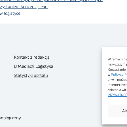
zystaniem koncepcji lean
w logistyce
Kontakt z redakcją
W ramach nas
najwyższym 
O Mediach Logistyka
Korzystanie 
w
Polityce P
Statystyki portalu
chwili możec
internetowe
działania wi
PRYWATNOŚ
Ak
hnologiczny