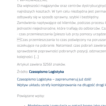
1. WPROWADZENIE
Dla większości magazynów oraz centrów dystrybucyjnych
najniższych kosztach. W tym celu niezbędna jest perman
odbywały się w sposób sprawny, szybki i bezbłędny.
Zamówienia napływające od klientów, podczas procesu 
jednostki niejednorodne, które trafiają do odbiorców. C
• czas przemieszczania (pieszo lub przy pomocy urządze
Czas przemieszczania to czas poświęcony na poruszani
oczekujące na pobranie. Natomiast czas pobrań zawiera w
sprawdzenie poprawności pobranych pozycji, odznaczenie
kolejności. (…)
Artykuł zawiera 32561 znaków.
Źródło:
Czasopismo Logistyka
Czasopismo Logistyka – zaprenumeruj już dziś!
Wpływ układu strefy komisjonowania na długość drogi 
Powiązane wpisy:
Modelowanie i symulacja w notacji bpmn jako czy