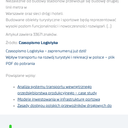
Niezależnie od budowy stadionów przewiduje się budowę drugiej
linii metra w
Warszawie oraz sieci dróg i hoteli.
Budowane obiekty turystyczne i sportowe będą reprezentować
wysoki poziom funcjonalności i nowoczesności rozwiązań. (…)
Artykuł zawiera 33671 znaków.
Źródło:
Czasopismo Logistyka
Czasopismo Logistyka – zaprenumeruj już dziś!
Wpływ transportu na rozwój turystyki i rekreacji w polsce – plik
PDF do pobrania
Powiązane wpisy:
Analiza systemu transportu wewnętrznego
przedsiębiorstwa produkcyjnego – case study
Modele inwestowania w infrastrukturę portową
Zasady dostępu polskich przewoźników drogowych do