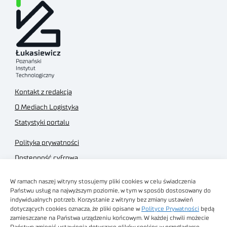
Kontakt z redakcją
O Mediach Logistyka
Statystyki portalu
Polityka prywatności
Dostępność cyfrowa
Regulamin Portalu
W ramach naszej witryny stosujemy pliki cookies w celu świadczenia
Regulamin sklepu
Państwu usług na najwyższym poziomie, w tym w sposób dostosowany do
indywidualnych potrzeb. Korzystanie z witryny bez zmiany ustawień
dotyczących cookies oznacza, że pliki opisane w
Polityce Prywatności
będą
zamieszczane na Państwa urządzeniu końcowym. W każdej chwili możecie