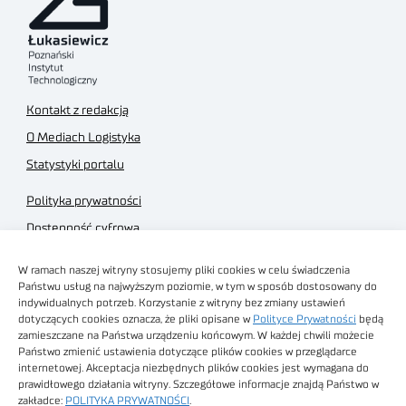
Kontakt z redakcją
O Mediach Logistyka
Statystyki portalu
Polityka prywatności
Dostępność cyfrowa
Regulamin Portalu
W ramach naszej witryny stosujemy pliki cookies w celu świadczenia
Regulamin sklepu
Państwu usług na najwyższym poziomie, w tym w sposób dostosowany do
indywidualnych potrzeb. Korzystanie z witryny bez zmiany ustawień
dotyczących cookies oznacza, że pliki opisane w
Polityce Prywatności
będą
zamieszczane na Państwa urządzeniu końcowym. W każdej chwili możecie
Państwo zmienić ustawienia dotyczące plików cookies w przeglądarce
internetowej. Akceptacja niezbędnych plików cookies jest wymagana do
Obrazy stockowe
prawidłowego działania witryny. Szczegółowe informacje znajdą Państwo w
autorstwa
zakładce:
POLITYKA PRYWATNOŚCI
.