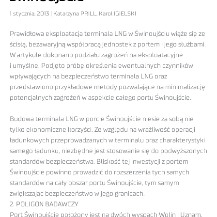
1 stycznia, 2013 | Katarzyna PRILL, Karol IGIELSKI
Prawidłowa eksploatacja terminala LNG w Świnoujściu wiąże się ze
ścisłą, bezawaryjną współpracą jednostek z portem i jego służbami.
W artykule dokonano podziału zagrożeń na eksploatacyjne
i umyślne. Podjęto próbę określenia ewentualnych czynników
wpływających na bezpieczeństwo terminala LNG oraz
przedstawiono przykładowe metody pozwalające na minimalizację
potencjalnych zagrożeń w aspekcie całego portu Świnoujście.
Budowa terminala LNG w porcie Świnoujście niesie za sobą nie
tylko ekonomiczne korzyści. Ze względu na wrażliwość operacji
ładunkowych przeprowadzanych w terminalu oraz charakterystyki
samego ładunku, niezbędne jest stosowanie się do podwyższonych
standardów bezpieczeństwa. Bliskość tej inwestycji z portem
Świnoujście powinno prowadzić do rozszerzenia tych samych
standardów na cały obszar portu Świnoujście, tym samym
zwiększając bezpieczeństwo w jego granicach.
2. POLIGON BADAWCZY
Port Świnoujście położony jest na dwóch wyspach Wolin i Uznam,