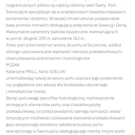
rozgraniczonych północną częścią cieśniny rzeki Świny. Port
Świnoujście specjalizuje się w przeładunkach towarów masowych,
kontenerów i drobnicy. W swojej infrastrukturze posiada także
bazę promów morskich obsługującą połączenia ze Szwecją i Danią.
Maksymalne parametry statków bezpiecznie manewrujących
w porcie: długość 270 m, zanurzenie 13,2 m.
Przez port przechodzi tor wodny do portu w Szczecinie, wzdłuż
którego usytuowana jest większość nabrzeży przeładunkowych.
Uwarunkowania przestrzenne i hydrologiczne
2244
Katarzyna PRILL, Karol IGIELSKI
uniemożliwiają rozwój struktury portu poprzez jego poszerzenie,
czy pogłębienie bez szkody dla środowiska naturalnego
i mieszkańców miasta.
Biorąc pod uwagę specyfikę hydrologiczną, rozmieszczenie
istniejących elementów portu oraz charakterystykę
przeładunkową, po przeprowadzeniu szeregu symulacji i analiz
dotyczących możliwości ulokowania stanowisk przeładunkowych
gazu skroplonego określono założenia budowy portu
zewnętrznego w Świnoujściu obsługującego miedzy innymi statki