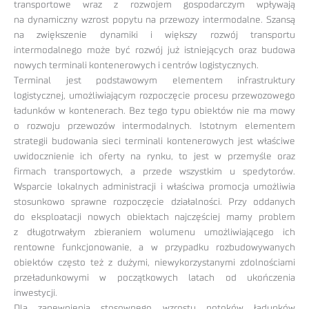
transportowe wraz z rozwojem gospodarczym wpływają
na dynamiczny wzrost popytu na przewozy intermodalne. Szansą
na zwiększenie dynamiki i większy rozwój transportu
intermodalnego może być rozwój już istniejących oraz budowa
nowych terminali kontenerowych i centrów logistycznych.
Terminal jest podstawowym elementem infrastruktury
logistycznej, umożliwiającym rozpoczęcie procesu przewozowego
ładunków w kontenerach. Bez tego typu obiektów nie ma mowy
o rozwoju przewozów intermodalnych. Istotnym elementem
strategii budowania sieci terminali kontenerowych jest właściwe
uwidocznienie ich oferty na rynku, to jest w przemyśle oraz
firmach transportowych, a przede wszystkim u spedytorów.
Wsparcie lokalnych administracji i właściwa promocja umożliwia
stosunkowo sprawne rozpoczęcie działalności. Przy oddanych
do eksploatacji nowych obiektach najczęściej mamy problem
z długotrwałym zbieraniem wolumenu umożliwiającego ich
rentowne funkcjonowanie, a w przypadku rozbudowywanych
obiektów często też z dużymi, niewykorzystanymi zdolnościami
przeładunkowymi w początkowych latach od ukończenia
inwestycji.
Dla zapewnienia stosownego wzrostu potoków ładunków