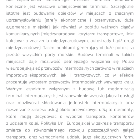
konieczne jest właściwe umiejscowienie terminali. Szczególnie
istotne jest budowanie obiektów w miejscach o znacznym
uprzemysłowieniu (strefy ekonomiczne i przemysłowe, duże
aglomeracje miejskie), jak również w pobliżu ważnych ciągów
komunikacyjnych (międzynarodowe korytarze transportowe, linie
kolejowe o znaczeniu międzynarodowym, autostrady bądź drogi
międzynarodowe). Takimi punktami, generującymi duże potoki, są
przede wszystkim porty morskie. Budowa terminali w takich
miejscach daje możliwość pełniejszego włączenia się Polski
w europejską sieć przewozów intermodalnych zarówno w relacjach
importowo-eksportowych, jak i tranzytowych, co w efekcie
procentuje wzrostem przewozów intermodalnych wewnątrz kraju.
Ważnym aspektem związanym z budową lub modernizacją
terminali intermodalnych jest zapewnienie wzrostu jakości obsługi
oraz możliwości składowania jednostek intermodalnych oraz
rozszerzanie zakresu usług około przewozowych. Są to elementy,
które mogą decydować o wyborze transportu kontenerów
z udziałem kolei. Polityka Unii Europejskiej w zakresie transportu
zmierza do równomiernego rozwoju poszczególnych gałęzi
transportu oraz wzmocnienia udziału jego ekologicznych form,