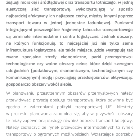
żeglugi morskiej i śródlądowej oraz transportu lotniczego, w jedną
elastyczną sieć transportową, wykorzystującą w sposób
najbardziej efektywny ich najlepsze cechy, między innymi poprzez
transport towaru w jednej jednostce ładunkowej. Punktami
integrującymi poszczególne fragmenty łańcucha transportowego
są terminale intermodalne i centra logistyczne. Jednak obszary,
na których funkcjonują, to najczęściej już nie tylko sama
infrastruktura logistyczna, ale także miejsca, gdzie występują tak
zwane specjalne strefy ekonomiczne, parki przemysłowo-
technologiczne czy wolne obszary celne, które dzięki szeregom
udogodnień (podatkowym, ekonomicznym, technologicznym czy
komunikacyjnym) mogą i przyciągają przedsiębiorców, aktywizując
gospodarczo obszary wokół siebie.
W planowaniu przestrzennym obszarów przemysłowych należy
przewidywać przyszłą obsługę transportową, która powinna być
zgodna z zaleceniami polityki transportowej UE. Niestety
w procesie planowania zapomina się, aby w przyszłości obszary
te miały zapewnioną obsługę również poprzez transport kolejowy.
Należy zaznaczyć, że rynek przewozów intermodalnych to rynek
transportowy o ogromnych możliwościach. Wzrastające potrzeby