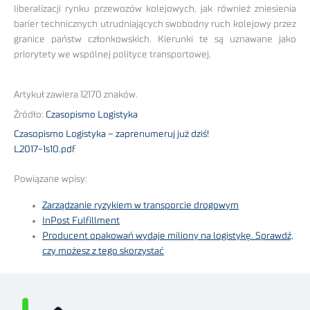
liberalizacji rynku przewozów kolejowych, jak również zniesienia
barier technicznych utrudniających swobodny ruch kolejowy przez
granice państw członkowskich. Kierunki te są uznawane jako
priorytety we wspólnej polityce transportowej.
Artykuł zawiera 12170 znaków.
Źródło:
Czasopismo Logistyka
Czasopismo Logistyka – zaprenumeruj już dziś!
L2017-1s10.pdf
Powiązane wpisy:
Zarządzanie ryzykiem w transporcie drogowym
InPost Fulfillment
Producent opakowań wydaje miliony na logistykę. Sprawdź,
czy możesz z tego skorzystać