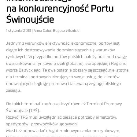
na konkurencyjność Portu
Świnoujście
1 stycznia, 2013 | Anna Galor, Bogusz Wiśnicki
Jednym z warunków efektywności ekonomicznej portów jest
ciągłe ich dostosowywanie do zmieniających się warunków
rynkowych. W przypadku portów polskich należy brać pod uwagę
uwarunkowania rynkowe o skali globalnej, europejskiej i Regionu
Morza Bałtyckiego. Te dwa ostatnie obszary są szczególnie istotne
dla terminali portowych kierujących swoje usługi do klientów
uprawiających żeglugę promową i tak zwaną żeglugę bliskiego
zasięgu.
Do takich terminali można zaliczyć również Terminal Promowy
Świnoujście (TPŚ).
Rozwój TPŚ musi uwzględniać bieżące potrzeby armatorów,
spedytorów i przewoźników lądowych.
Musi też odpowiadać długoterminowym zmianom rynkowym,