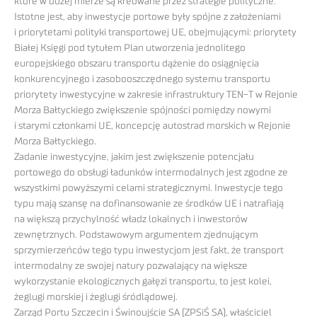
które w dużej mierze są kreowane przez strategie polityczne.
Istotne jest, aby inwestycje portowe były spójne z założeniami
i priorytetami polityki transportowej UE, obejmującymi: priorytety
Białej Księgi pod tytułem Plan utworzenia jednolitego
europejskiego obszaru transportu dążenie do osiągnięcia
konkurencyjnego i zasobooszczędnego systemu transportu
priorytety inwestycyjne w zakresie infrastruktury TEN-T w Rejonie
Morza Bałtyckiego zwiększenie spójności pomiędzy nowymi
i starymi członkami UE, koncepcję autostrad morskich w Rejonie
Morza Bałtyckiego.
Zadanie inwestycyjne, jakim jest zwiększenie potencjału
portowego do obsługi ładunków intermodalnych jest zgodne ze
wszystkimi powyższymi celami strategicznymi. Inwestycje tego
typu mają szansę na dofinansowanie ze środków UE i natrafiają
na większą przychylność władz lokalnych i inwestorów
zewnętrznych. Podstawowym argumentem zjednującym
sprzymierzeńców tego typu inwestycjom jest fakt, że transport
intermodalny ze swojej natury pozwalający na większe
wykorzystanie ekologicznych gałęzi transportu, to jest kolei,
żeglugi morskiej i żeglugi śródlądowej.
Zarząd Portu Szczecin i Świnoujście SA (ZPSiŚ SA), właściciel