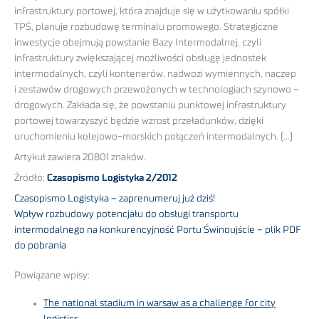
infrastruktury portowej, która znajduje się w użytkowaniu spółki
TPŚ, planuje rozbudowę terminalu promowego. Strategiczne
inwestycje obejmują powstanie Bazy Intermodalnej, czyli
infrastruktury zwiększającej możliwości obsługę jednostek
intermodalnych, czyli kontenerów, nadwozi wymiennych, naczep
i zestawów drogowych przewożonych w technologiach szynowo –
drogowych. Zakłada się, że powstaniu punktowej infrastruktury
portowej towarzyszyć będzie wzrost przeładunków, dzięki
uruchomieniu kolejowo-morskich połączeń intermodalnych. (…)
Artykuł zawiera 20801 znaków.
Źródło:
Czasopismo Logistyka 2/2012
Czasopismo Logistyka – zaprenumeruj już dziś!
Wpływ rozbudowy potencjału do obsługi transportu
intermodalnego na konkurencyjność Portu Świnoujście – plik PDF
do pobrania
Powiązane wpisy:
The national stadium in warsaw as a challenge for city
logistics