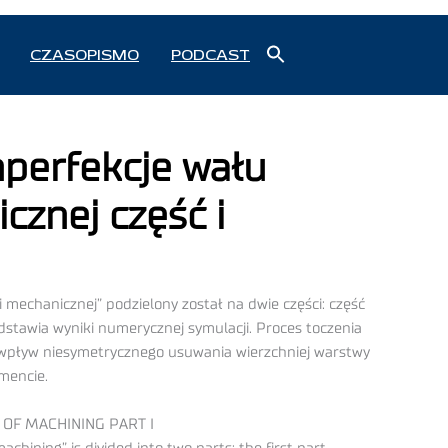
Search
CZASOPISMO
PODCAST
for:
Search Button
perfekcje wału
cznej część i
echanicznej” podzielony został na dwie części: część
stawia wyniki numerycznej symulacji. Proces toczenia
pływ niesymetrycznego usuwania wierzchniej warstwy
mencie.
OF MACHINING PART I