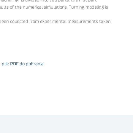
chining” is divided into two parts: the first part
ults of the numerical simulations. Turning modeling is
ve been collected from experimental measurements taken
 plik PDF do pobrania