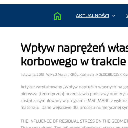
AKTUALNOŚCI
Wpływ naprężeń włas
korbowego w trakcie 
1 stycznia, 2013 | WIKŁO Marcin, KRÓL Kazimierz , KOŁODZIEJCZYK K
Artykuł zatytułowany „Wpływ naprężeń własnych na geom
pierwsza (teoretyczna) przedstawia podstawy numeryczn
został zasymulowany w programie MSC MARC z wykorzy
materiału. Dane wejściowe dla procesu numerycznej sy
THE INFLUENCE OF RESIDUAL STRESS ON THE GEOMET