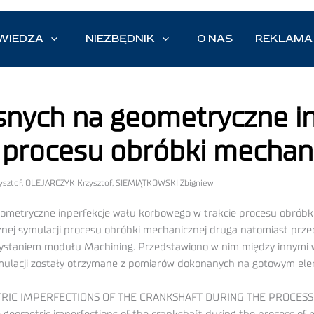
WIEDZA
NIEZBĘDNIK
O NAS
REKLAMA
nych na geometryczne in
procesu obróbki mechani
rzysztof, OLEJARCZYK Krzysztof, SIEMIĄTKOWSKI Zbigniew
etryczne inperfekcje wału korbowego w trakcie procesu obróbki m
ej symulacji procesu obróbki mechanicznej druga natomiast przed
staniem modułu Machining. Przedstawiono w nim między innymi w
mulacji zostały otrzymane z pomiarów dokonanych na gotowym ele
RIC IMPERFECTIONS OF THE CRANKSHAFT DURING THE PROCESS 