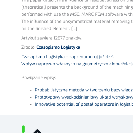
The paper titled „The influence of residual stress on th
(theoretical) presents the background of the machining
performed with use the MSC. MARC FEM software with
The influence of the unsymmetrical material removing 
on the finished element. (…)
Artykuł zawiera 12677 znaków.
Źródło:
Czasopismo Logistyka
Czasopismo Logistyka – zaprenumeruj już dziś!
Wpływ naprężeń własnych na geometryczne inperfekcje 
Powiązane wpisy:
Probabilistyczna metoda w tworzeniu bazy wiedz
Prototypowy wysokociśnieniowy układ wtryskowy
Innovative potential of postal operators in logisti