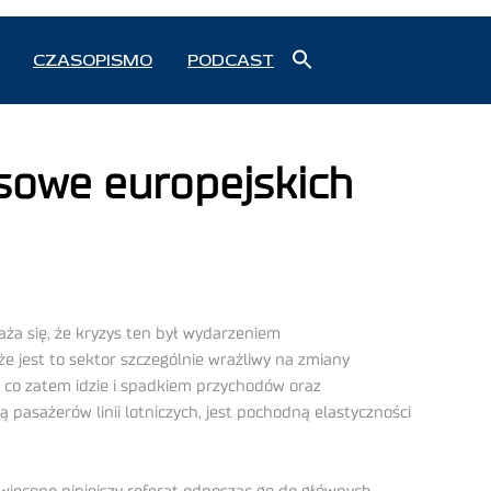
Search
CZASOPISMO
PODCAST
for:
Search Button
sowe europejskich
aża się, że kryzys ten był wydarzeniem
e jest to sektor szczególnie wrażliwy na zmiany
 co zatem idzie i spadkiem przychodów oraz
 pasażerów linii lotniczych, jest pochodną elastyczności