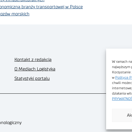
onomiczną branży transportowej w Polsce
wozów morskich
Kontakt z redakcją
W ramach nas
najwyższym 
O Mediach Logistyka
Korzystanie 
w
Polityce P
Statystyki portalu
chwili możec
internetowe
działania wi
PRYWATNOŚ
Ak
hnologiczny