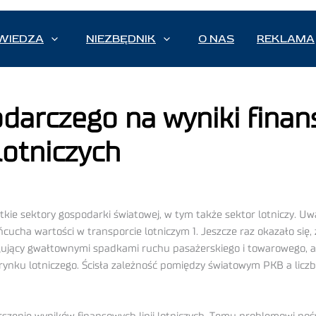
WIEDZA
NIEZBĘDNIK
O NAS
REKLAMA
darczego na wyniki finan
 lotniczych
kie sektory gospodarki światowej, w tym także sektor lotniczy. Uw
cha wartości w transporcie lotniczym 1. Jeszcze raz okazało się, ż
gujący gwałtownymi spadkami ruchu pasażerskiego i towarowego, a
ynku lotniczego. Ścisła zależność pomiędzy światowym PKB a liczbą