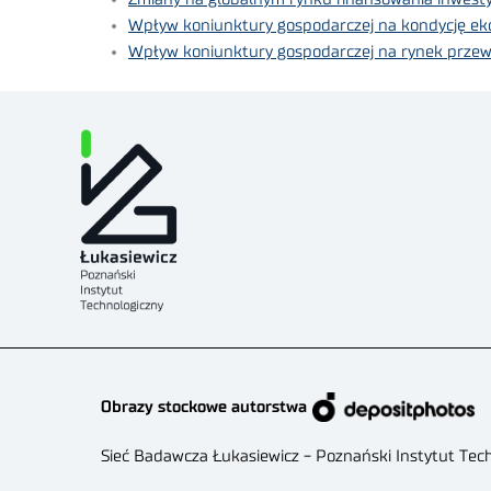
Wpływ koniunktury gospodarczej na kondycję ek
Wpływ koniunktury gospodarczej na rynek prze
Obrazy stockowe autorstwa
Sieć Badawcza Łukasiewicz - Poznański Instytut Tec