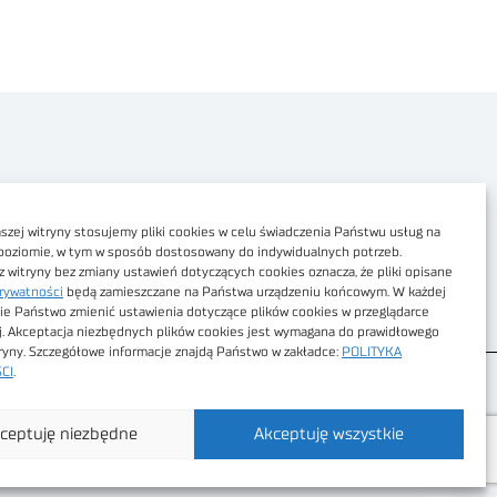
Polityka prywatności
Dostępność cyfrowa
zej witryny stosujemy pliki cookies w celu świadczenia Państwu usług na
poziomie, w tym w sposób dostosowany do indywidualnych potrzeb.
Regulamin Portalu
z witryny bez zmiany ustawień dotyczących cookies oznacza, że pliki opisane
rywatności
będą zamieszczane na Państwa urządzeniu końcowym. W każdej
Regulamin sklepu
ie Państwo zmienić ustawienia dotyczące plików cookies w przeglądarce
j. Akceptacja niezbędnych plików cookies jest wymagana do prawidłowego
tryny. Szczegółowe informacje znajdą Państwo w zakładce:
POLITYKA
CI
.
ceptuję niezbędne
Akceptuję wszystkie