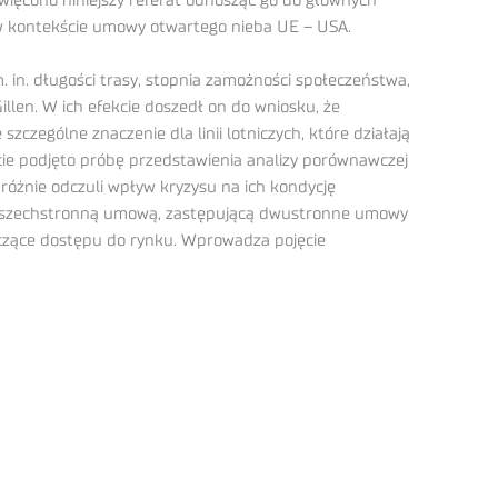
więcono niniejszy referat odnosząc go do głównych
 w kontekście umowy otwartego nieba UE – USA.
 in. długości trasy, stopnia zamożności społeczeństwa,
Gillen. W ich efekcie doszedł on do wniosku, że
czególne znaczenie dla linii lotniczych, które działają
cie podjęto próbę przedstawienia analizy porównawczej
różnie odczuli wpływ kryzysu na ich kondycję
oku wszechstronną umową, zastępującą dwustronne umowy
czące dostępu do rynku. Wprowadza pojęcie