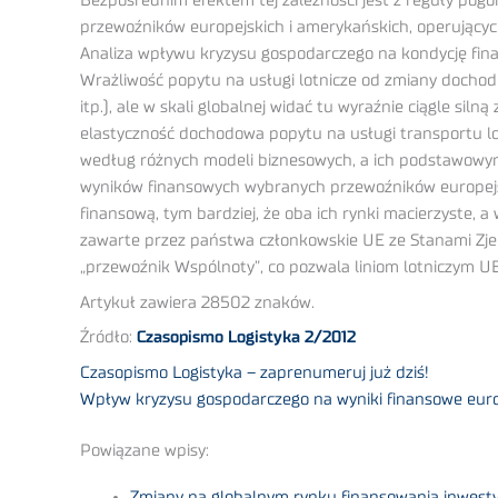
Bezpośrednim efektem tej zależności jest z reguły pogo
przewoźników europejskich i amerykańskich, operującyc
Analiza wpływu kryzysu gospodarczego na kondycję finan
Wrażliwość popytu na usługi lotnicze od zmiany dochodó
itp.), ale w skali globalnej widać tu wyraźnie ciągle si
elastyczność dochodowa popytu na usługi transportu lotn
według różnych modeli biznesowych, a ich podstawowym 
wyników finansowych wybranych przewoźników europejski
finansową, tym bardziej, że oba ich rynki macierzyste
zawarte przez państwa członkowskie UE ze Stanami Zj
„przewoźnik Wspólnoty”, co pozwala liniom lotniczym U
Artykuł zawiera 28502 znaków.
Źródło:
Czasopismo Logistyka 2/2012
Czasopismo Logistyka – zaprenumeruj już dziś!
Wpływ kryzysu gospodarczego na wyniki finansowe europe
Powiązane wpisy:
Zmiany na globalnym rynku finansowania inwestyc