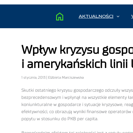
AKTUALNOŚCI
Wpływ kryzysu gospo
i amerykańskich linii
1 stycznia, 2013 | Elżbieta Marciszewska
Skutki ostatniego kryzysu gospodarczego odczuły wszyst
bezprecedensowym i wpłynął na wszystkie elementy łańcu
koniunkturalne w gospodarce i sytuacje kryzysowe, rea
efektywności, co obrazują wyniki finansowe operatorów r
popytu w stosunku do PKB per capita.