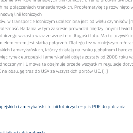
rszenie wyników finansowych linii lotniczych. Temu problemowi poś
h na połączeniach transatlantyckich. Problematykę tę rozwinięto
sową linii lotniczych
w, w transporcie lotniczym uzależniona jest od wielu czynników (m.
lną zależność. Badania w tym zakresie prowadził między innymi David 
iczego wzrasta wraz ze wzrostem długości lotu. Ma to oczywiście sz
elementem jest siatka połączeń. Dlatego też w niniejszym refera
ch i amerykańskich, którzy działają na rynku globalnym i bardzo 
, a więc rynek europejski i amerykański objęte zostały od 2008 r
ednoczonymi. Umowa ta obejmuje przede wszystkim regulacje doty
E na obsługę tras do USA ze wszystkich portów UE. (…)
jskich i amerykańskich linii lotniczych – plik PDF do pobrania
ji infrastrukturalnych