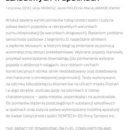
1 stycznia, 2013 | Jerzy MERKISZ, Jacek PIELECHA, Maciej ANDRZEJEWSKI
Artykuł zawiera wyniki pomiarów toksyczności spalin i zużycia
paliwa dwóch pojazdów w rzeczywistych warunkach
ruchu/eksploatacji (w warunkach drogowych). Badaniom poddano
samochody osobowe z segmentu D, napędzane silnikami
o zapłonie iskrowym, w których biegi są zmieniane za pomocą
automatycznej skrzyni przekładniowej. Wybrane pojazdy stanowiły
przykład wykorzystania downsizingu (do porównania wybrano
pojazdy o zbliżonych osiągach, lecz różnych cechach
konstrukcyjnych silnika: silnik niedoładowany oraz doładowany
mechanicznie o zmniejszonej pojemności). Testy wykonywano
na odcinku kilkudziesięciu kilometrów na ulicach miasta Poznań
i w jego obrębie, podczas jazdy na odcinkach o różnej
charakterystyce – jazda miejska, pozamiejska i na autostradzie.
Do pomiarów stężenia poszczególnych substancji szkodliwych
w spalinach oraz zużycia paliwa wykorzystano mobilną aparaturę
do badań toksyczności spalin SEMTECH-DS firmy Sensors Inc.
THE IMPACT OF DOWNSIZING ON FUEL CONSUMPTION AND