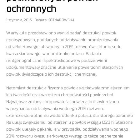
ochronnych
1 stycznia, 2013 | Danuta KOTNAROWSKA
W artykule przedstawiono wyniki badań destrukcji powłok
epoksydowych, poddanych oddziaływaniu promieniowania
ultrafioletowego lub wodnych 20% roztworów: chlorku sodu,
kwasu siarkowego, wodorotlenku potasu. Badania
rentgenograficzne i spektroskopowe w podczerwieni
udokumentowały znaczne utlenienie powierzchni starzonych
powłok, świadczące o ich destrukcji chemicznej.
Natomiast destrukcja fizyczna powłok skutkowała zmniejszeniem
ich twardości oraz wzrostem chropowatości powierzchni.
Największe zmiany chropowatości powierzchni stwierdzono
w przypadku oddziaływania wodnego 20% roztworu
czterdziestokrotnemu wodorotlenku potasu, dla którego parametr
Ra uległ zwiększeniu, po starzeniu powłok w ciągu 1320 h. Starzone
powłoki ulegały pękaniu, a w przypadku oddziaływania wodnego
20% roztworu kwasu siarkowego wystąpiło także pęcherzenie