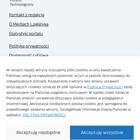
Kontakt z redakcją
O Mediach Logistyka
Statystyki portalu
Polityka prywatności
Dostępność cyfrowa
Regulamin Portalu
W ramach naszej witryny stosujemy pliki cookies w celu świadczenia
Regulamin sklepu
Państwu usług na najwyższym poziomie, w tym w sposób dostosowany do
indywidualnych potrzeb. Korzystanie z witryny bez zmiany ustawień
dotyczących cookies oznacza, że pliki opisane w
Polityce Prywatności
będą
zamieszczane na Państwa urządzeniu końcowym. W każdej chwili możecie
Państwo zmienić ustawienia dotyczące plików cookies w przeglądarce
internetowej. Akceptacja niezbędnych plików cookies jest wymagana do
Obrazy stockowe
prawidłowego działania witryny. Szczegółowe informacje znajdą Państwo w
autorstwa
zakładce:
POLITYKA PRYWATNOŚCI
.
Sieć Badawcza Łukasiewicz - Poznański Instytut
Akceptuję niezbędne
Akceptuję wszystkie
Technologiczny