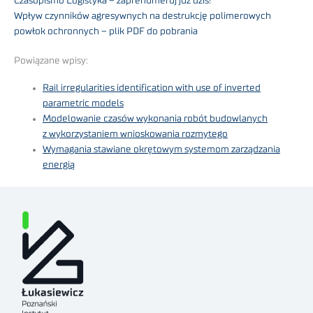
Czasopismo Logistyka – zaprenumeruj już dziś!
Wpływ czynników agresywnych na destrukcję polimerowych
powłok ochronnych – plik PDF do pobrania
Powiązane wpisy:
Rail irregularities identification with use of inverted
parametric models
Modelowanie czasów wykonania robót budowlanych
z wykorzystaniem wnioskowania rozmytego
Wymagania stawiane okrętowym systemom zarządzania
energią