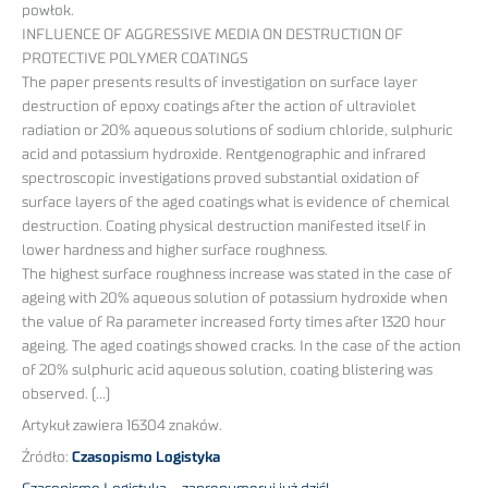
powłok.
INFLUENCE OF AGGRESSIVE MEDIA ON DESTRUCTION OF
PROTECTIVE POLYMER COATINGS
The paper presents results of investigation on surface layer
destruction of epoxy coatings after the action of ultraviolet
radiation or 20% aqueous solutions of sodium chloride, sulphuric
acid and potassium hydroxide. Rentgenographic and infrared
spectroscopic investigations proved substantial oxidation of
surface layers of the aged coatings what is evidence of chemical
destruction. Coating physical destruction manifested itself in
lower hardness and higher surface roughness.
The highest surface roughness increase was stated in the case of
ageing with 20% aqueous solution of potassium hydroxide when
the value of Ra parameter increased forty times after 1320 hour
ageing. The aged coatings showed cracks. In the case of the action
of 20% sulphuric acid aqueous solution, coating blistering was
observed. (…)
Artykuł zawiera 16304 znaków.
Źródło:
Czasopismo Logistyka