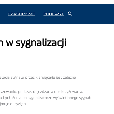
Search
CZASOPISMO
PODCAST
for:
Search Button
w sygnalizacji
acja sygnału przez kierującego jest zależna
rzyżowaniu, podczas dojeżdżania do skrzyżowania.
u i położenia na sygnalizatorze wyświetlanego sygnału
muje decyzję o: