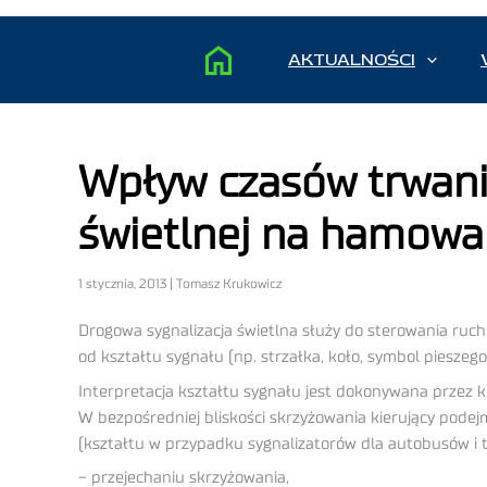
AKTUALNOŚCI
Wpływ czasów trwani
świetlnej na hamowa
1 stycznia, 2013 | Tomasz Krukowicz
Drogowa sygnalizacja świetlna służy do sterowania ruc
od kształtu sygnału (np. strzałka, koło, symbol pieszego)
Interpretacja kształtu sygnału jest dokonywana przez k
W bezpośredniej bliskości skrzyżowania kierujący podej
(kształtu w przypadku sygnalizatorów dla autobusów i 
− przejechaniu skrzyżowania,