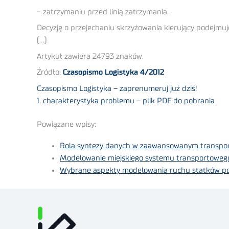
− zatrzymaniu przed linią zatrzymania.
Decyzję o przejechaniu skrzyżowania kierujący podejmuj
(…)
Artykuł zawiera 24793 znaków.
Źródło:
Czasopismo Logistyka 4/2012
Czasopismo Logistyka – zaprenumeruj już dziś!
1. charakterystyka problemu – plik PDF do pobrania
Powiązane wpisy:
Rola syntezy danych w zaawansowanym transpor
Modelowanie miejskiego systemu transportoweg
Wybrane aspekty modelowania ruchu statków pow