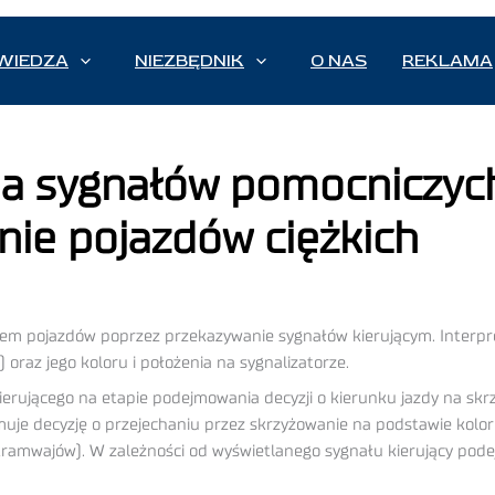
WIEDZA
NIEZBĘDNIK
O NAS
REKLAMA
a sygnałów pomocniczych 
nie pojazdów ciężkich
hem pojazdów poprzez przekazywanie sygnałów kierującym. Interpret
 oraz jego koloru i położenia na sygnalizatorze.
ierującego na etapie podejmowania decyzji o kierunku jazdy na sk
muje decyzję o przejechaniu przez skrzyżowanie na podstawie kolor
tramwajów). W zależności od wyświetlanego sygnału kierujący podej