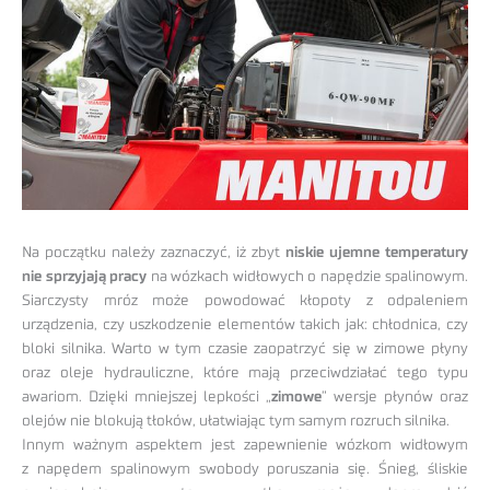
Na początku należy zaznaczyć, iż zbyt
niskie ujemne temperatury
nie sprzyjają pracy
na wózkach widłowych o napędzie spalinowym.
Siarczysty mróz może powodować kłopoty z odpaleniem
urządzenia, czy uszkodzenie elementów takich jak: chłodnica, czy
bloki silnika. Warto w tym czasie zaopatrzyć się w zimowe płyny
oraz oleje hydrauliczne, które mają przeciwdziałać tego typu
awariom. Dzięki mniejszej lepkości „
zimowe
” wersje płynów oraz
olejów nie blokują tłoków, ułatwiając tym samym rozruch silnika.
Innym ważnym aspektem jest zapewnienie wózkom widłowym
z napędem spalinowym swobody poruszania się. Śnieg, śliskie