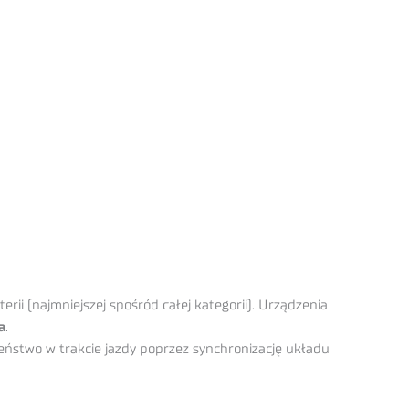
rii (najmniejszej spośród całej kategorii). Urządzenia
a
.
eństwo w trakcie jazdy poprzez synchronizację układu