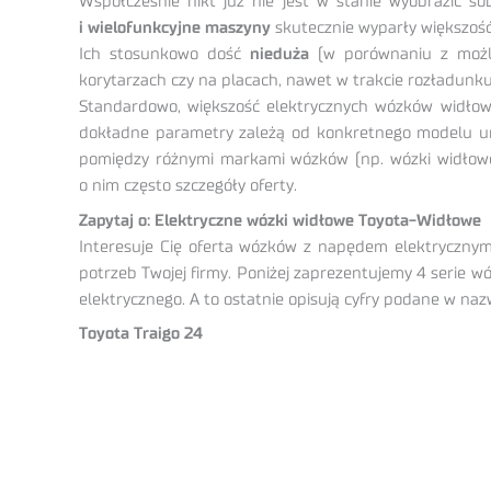
Współcześnie nikt już nie jest w stanie wyobrazić 
i wielofunkcyjne maszyny
skutecznie wyparły większoś
Ich stosunkowo dość
nieduża
(w porównaniu z możli
korytarzach czy na placach, nawet w trakcie rozładunk
Standardowo, większość elektrycznych wózków widłow
dokładne parametry zależą od konkretnego modelu urzą
pomiędzy różnymi markami wózków (np. wózki widłow
o nim często szczegóły oferty.
Zapytaj o: Elektryczne wózki widłowe Toyota-Widłowe
Interesuje Cię oferta wózków z napędem elektrycznym
potrzeb Twojej firmy. Poniżej zaprezentujemy 4 serie wó
elektrycznego. A to ostatnie opisują cyfry podane w na
Toyota Traigo 24