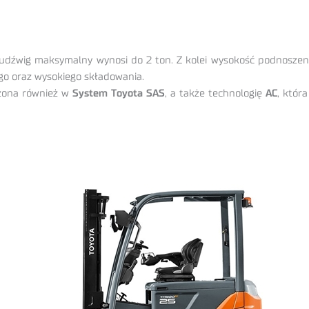
h udźwig maksymalny wynosi do 2 ton. Z kolei wysokość podnosze
o oraz wysokiego składowania.
żona również w
System Toyota SAS
, a także technologię
AC
, któr