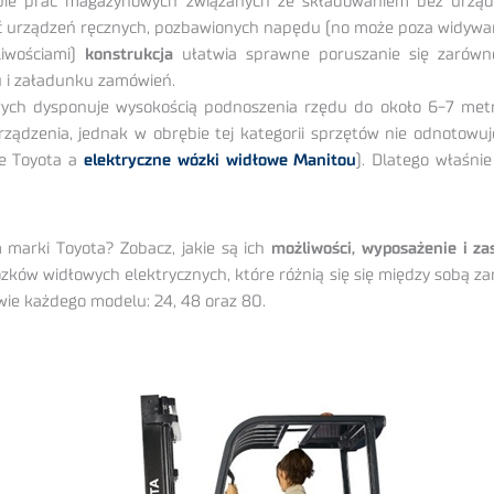
sobie prac magazynowych związanych ze składowaniem bez urządz
ć urządzeń ręcznych, pozbawionych napędu (no może poza widywa
wościami)
konstrukcja
ułatwia sprawne poruszanie się zarówn
u i załadunku zamówień.
ych dysponuje wysokością podnoszenia rzędu do około 6-7 metró
dzenia, jednak w obrębie tej kategorii sprzętów nie odnotowuj
e Toyota a
elektryczne wózki widłowe Manitou
). Dlatego właśni
 marki Toyota? Zobacz, jakie są ich
możliwości, wyposażenie i z
zków widłowych elektrycznych, które różnią się się między sobą za
zwie każdego modelu: 24, 48 oraz 80.