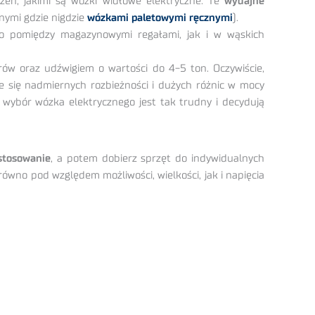
eń, jakimi są wózki widłowe elektryczne. Te
wydajne
nymi gdzie nigdzie
wózkami paletowymi ręcznymi
).
o pomiędzy magazynowymi regałami, jak i w wąskich
w oraz udźwigiem o wartości do 4-5 ton. Oczywiście,
e się nadmiernych rozbieżności i dużych różnic w mocy
e wybór wózka elektrycznego jest tak trudny i decydują
astosowanie
, a potem dobierz sprzęt do indywidualnych
równo pod względem możliwości, wielkości, jak i napięcia