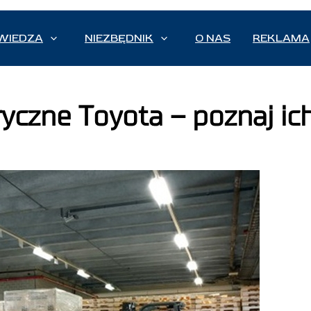
WIEDZA
NIEZBĘDNIK
O NAS
REKLAMA
yczne Toyota – poznaj ich