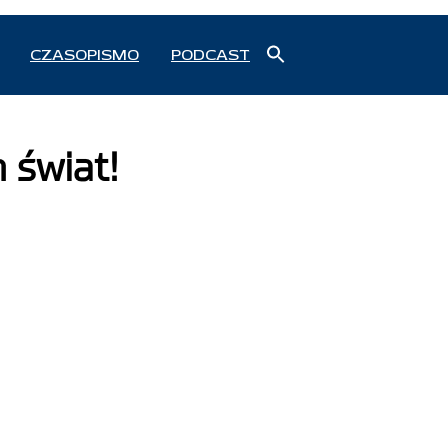
Search
CZASOPISMO
PODCAST
for:
Search Button
 świat!