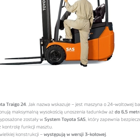
ta Traigo 24
. Jak nazwa wskazuje – jest maszyna o 24-woltowej bate
dysponują maksymalną wysokością unoszenia ładunków aż
do 6,5 metr
 wyposażone zostały w
System Toyota SAS
, który zapewnia bezpiecz
 kontrolę funkcji masztu.
ielkiej konstrukcji –
występują w wersji 3-kołowej
.