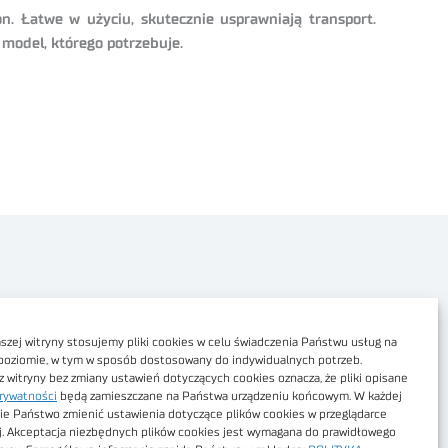
. Łatwe w użyciu, skutecznie usprawniają transport.
 model, którego potrzebuje.
Polityka prywatności
Dostępność cyfrowa
zej witryny stosujemy pliki cookies w celu świadczenia Państwu usług na
poziomie, w tym w sposób dostosowany do indywidualnych potrzeb.
Regulamin Portalu
z witryny bez zmiany ustawień dotyczących cookies oznacza, że pliki opisane
rywatności
będą zamieszczane na Państwa urządzeniu końcowym. W każdej
Regulamin sklepu
ie Państwo zmienić ustawienia dotyczące plików cookies w przeglądarce
j. Akceptacja niezbędnych plików cookies jest wymagana do prawidłowego