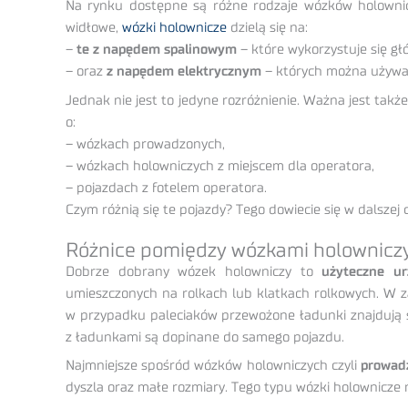
Na rynku dostępne są różne rodzaje wózków holowni
widłowe,
wózki holownicze
dzielą się na:
–
te z napędem spalinowym
– które wykorzystuje się g
– oraz
z napędem elektrycznym
– których można używa
Jednak nie jest to jedyne rozróżnienie. Ważna jest tak
o:
– wózkach prowadzonych,
– wózkach holowniczych z miejscem dla operatora,
– pojazdach z fotelem operatora.
Czym różnią się te pojazdy? Tego dowiecie się w dalszej 
Różnice pomiędzy wózkami holownicz
Dobrze dobrany wózek holowniczy to
użyteczne ur
umieszczonych na rolkach lub klatkach rolkowych. W za
w przypadku paleciaków przewożone ładunki znajdują s
z ładunkami są dopinane do samego pojazdu.
Najmniejsze spośród wózków holowniczych czyli
prowad
dyszla oraz małe rozmiary. Tego typu wózki holownicze 