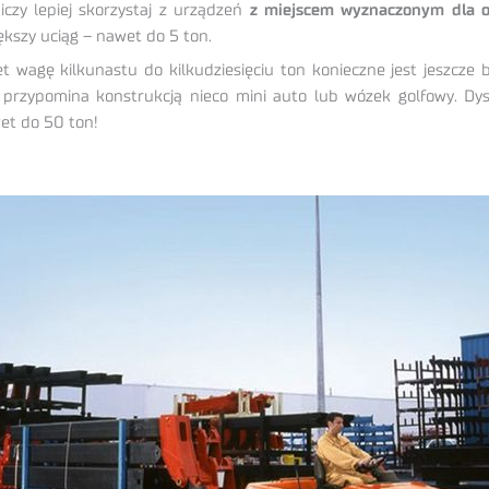
iczy lepiej skorzystaj z urządzeń
z miejscem wyznaczonym dla o
ększy uciąg – nawet do 5 ton.
t wagę kilkunastu do kilkudziesięciu ton konieczne jest jeszcze 
y przypomina konstrukcją nieco mini auto lub wózek golfowy. Dy
et do 50 ton!