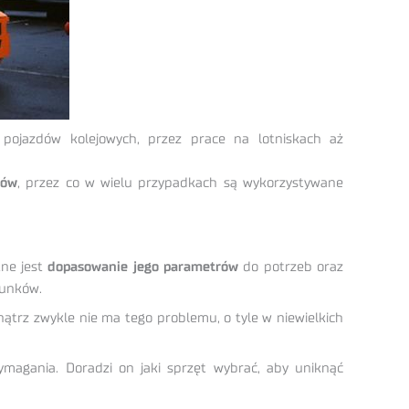
pojazdów kolejowych, przez prace na lotniskach aż
ków
, przez co w wielu przypadkach są wykorzystywane
tne jest
dopasowanie jego parametrów
do potrzeb oraz
dunków.
ątrz zwykle nie ma tego problemu, o tyle w niewielkich
magania. Doradzi on jaki sprzęt wybrać, aby uniknąć