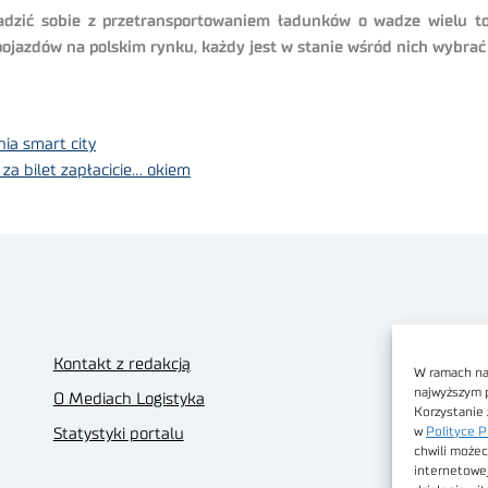
adzić sobie z przetransportowaniem ładunków o wadze wielu ton
 pojazdów na polskim rynku, każdy jest w stanie wśród nich wybrać
ia smart city
za bilet zapłacicie… okiem
Kontakt z redakcją
W ramach nas
najwyższym 
O Mediach Logistyka
Korzystanie 
w
Polityce P
Statystyki portalu
chwili możec
internetowe