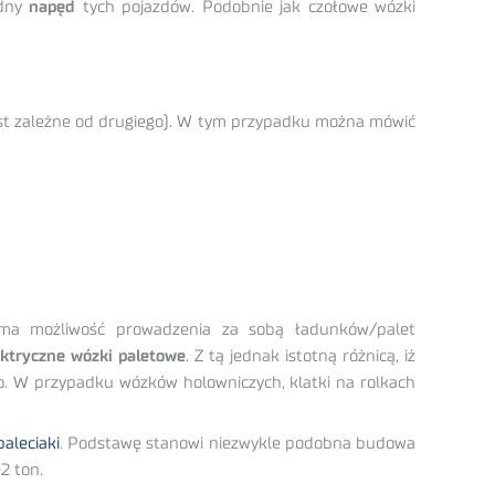
odny
napęd
tych pojazdów. Podobnie jak czołowe wózki
 jest zależne od drugiego). W tym przypadku można mówić
ma możliwość prowadzenia za sobą ładunków/palet
ektryczne wózki paletowe
. Z tą jednak istotną różnicą, iż
o. W przypadku wózków holowniczych, klatki na rolkach
paleciaki
. Podstawę stanowi niezwykle podobna budowa
2 ton.