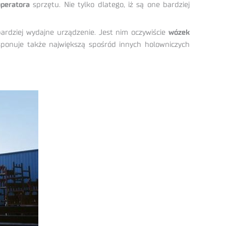
peratora
sprzętu. Nie tylko dlatego, iż są one bardziej
bardziej wydajne urządzenie. Jest nim oczywiście
wózek
sponuje także największą spośród innych holowniczych