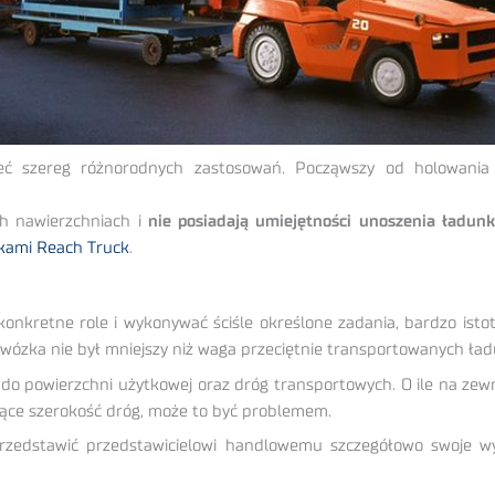
ć szereg różnorodnych zastosowań. Począwszy od holowania 
ch nawierzchniach i
nie posiadają umiejętności unoszenia ładun
kami Reach Truck
.
onkretne role i wykonywać ściśle określone zadania, bardzo isto
wózka nie był mniejszy niż waga przeciętnie transportowanych ła
do powierzchni użytkowej oraz dróg transportowych. O ile na zewn
jące szerokość dróg, może to być problemem.
przedstawić przedstawicielowi handlowemu szczegółowo swoje wy