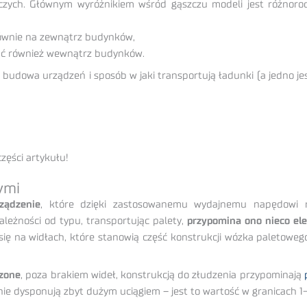
czych. Głównym wyróżnikiem wśród gąszczu modeli jest różnor
łównie na zewnątrz budynków,
ć również wewnątrz budynków.
że budowa urządzeń i sposób w jaki transportują ładunki (a jedno
części artykułu!
ymi
ządzenie
, które dzięki zastosowanemu wydajnemu napędowi 
leżności od typu, transportując palety,
przypomina ono nieco el
ię na widłach, które stanowią część konstrukcji wózka paletoweg
zone
, poza brakiem wideł, konstrukcją do złudzenia przypominają
nie dysponują zbyt dużym uciągiem – jest to wartość w granicach 1-