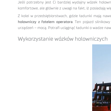
Jeśli potrzebny jest Ci bardziej wydajny wózek holown
komfortowe, ale głównie z uwagi na fakt, iż posiadają wi
Z kolei w przedsiębiorstwach, gdzie ładunki mają nawe
holowniczy z fotelem operatora
. Ten pojazd silnikow
urządzeń – mocą. Potrafi uciągnąć ładunki o wadze naw
Wykorzystanie wózków holowniczych