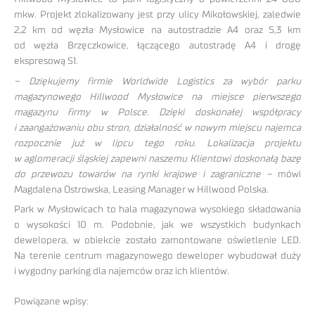
mkw. Projekt zlokalizowany jest przy ulicy Mikołowskiej, zaledwie
2,2 km od węzła Mysłowice na autostradzie A4 oraz 5,3 km
od węzła Brzęczkowice, łączącego autostradę A4 i drogę
ekspresową S1.
– Dziękujemy firmie Worldwide Logistics za wybór parku
magazynowego Hillwood Mysłowice na miejsce pierwszego
magazynu firmy w Polsce. Dzięki doskonałej współpracy
i zaangażowaniu obu stron, działalność w nowym miejscu najemca
rozpocznie już w lipcu tego roku. Lokalizacja projektu
w aglomeracji śląskiej zapewni naszemu Klientowi doskonałą bazę
do przewozu towarów na rynki krajowe i zagraniczne –
mówi
Magdalena Ostrowska, Leasing Manager w Hillwood Polska.
Park w Mysłowicach to hala magazynowa wysokiego składowania
o wysokości 10 m. Podobnie, jak we wszystkich budynkach
dewelopera, w obiekcie zostało zamontowane oświetlenie LED.
Na terenie centrum magazynowego deweloper wybudował duży
i wygodny parking dla najemców oraz ich klientów.
Powiązane wpisy: