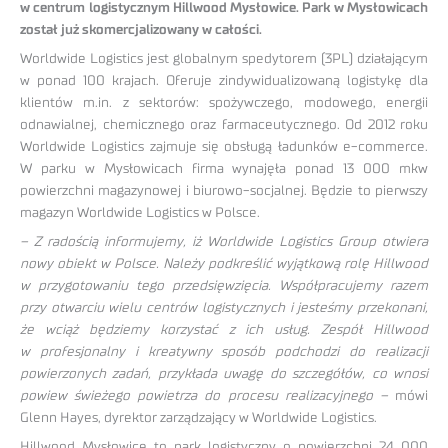
w centrum logistycznym Hillwood Mysłowice. Park w Mysłowicach
został już skomercjalizowany w całości.
Worldwide Logistics jest globalnym spedytorem (3PL) działającym
w ponad 100 krajach. Oferuje zindywidualizowaną logistykę dla
klientów m.in. z sektorów: spożywczego, modowego, energii
odnawialnej, chemicznego oraz farmaceutycznego. Od 2012 roku
Worldwide Logistics zajmuje się obsługą ładunków e-commerce.
W parku w Mysłowicach firma wynajęła ponad 13 000 mkw
powierzchni magazynowej i biurowo-socjalnej. Będzie to pierwszy
magazyn Worldwide Logistics w Polsce.
– Z radością informujemy, iż Worldwide Logistics Group otwiera
nowy obiekt w Polsce. Należy podkreślić wyjątkową rolę Hillwood
w przygotowaniu tego przedsięwzięcia. Współpracujemy razem
przy otwarciu wielu centrów logistycznych i jesteśmy przekonani,
że wciąż będziemy korzystać z ich usług. Zespół Hillwood
w profesjonalny i kreatywny sposób podchodzi do realizacji
powierzonych zadań, przykłada uwagę do szczegółów, co wnosi
powiew świeżego powietrza do procesu realizacyjnego –
mówi
Glenn Hayes, dyrektor zarządzający w Worldwide Logistics.
Hillwood Mysłowice to park logistyczny o powierzchni 24 000