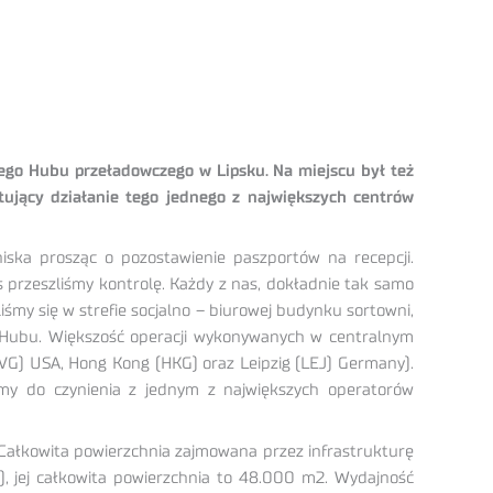
ego Hubu przeładowczego w Lipsku. Na miejscu był też
ntujący działanie tego jednego z największych centrów
iska prosząc o pozostawienie paszportów na recepcji.
przeszliśmy kontrolę. Każdy z nas, dokładnie tak samo
śmy się w strefie socjalno – biurowej budynku sortowni,
o Hubu. Większość operacji wykonywanych w centralnym
VG) USA, Hong Kong (HKG) oraz Leipzig (LEJ) Germany).
my do czynienia z jednym z największych operatorów
. Całkowita powierzchnia zajmowana przez infrastrukturę
), jej całkowita powierzchnia to 48.000 m2. Wydajność