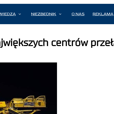
WIEDZA
NIEZBĘDNIK
O NAS
REKLAMA
ajwiększych centrów prze