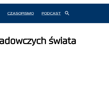
Search
CZASOPISMO
PODCAST
for:
Search Button
ładowczych świata