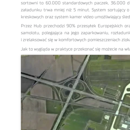
sortowni to 60.000 standardowych paczek, 36.000 d
załadunku trwa mniej niż 5 minut. System sortujący 
kreskowych oraz system kamer video umożliwiający śledz
Przez Hub przechodzi 90% przesyłek Europejskich ora
samolotu, polegająca na jego zaparkowaniu, rozładun
i zrelaksować się w komfortowych pomieszczeniach zlok
Jak to wygląda w praktyce przekonać się możecie na wła