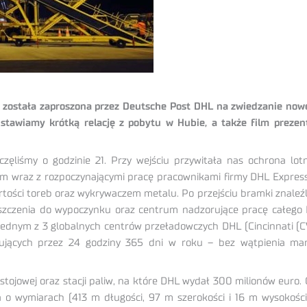
a została zaproszona przez Deutsche Post DHL na zwiedzanie now
edstawiamy krótką relację z pobytu w Hubie, a także film preze
ęliśmy o godzinie 21. Przy wejściu przywitała nas ochrona lotn
ym wraz z rozpoczynającymi pracę pracownikami firmy DHL Express 
tości toreb oraz wykrywaczem metalu. Po przejściu bramki znaleźli
ieszczenia do wypoczynku oraz centrum nadzorujące pracę całeg
 jednym z 3 globalnych centrów przeładowczych DHL (Cincinnati (C
acujących przez 24 godziny 365 dni w roku – bez wątpienia ma
stojowej oraz stacji paliw, na które DHL wydał 300 milionów euro
o wymiarach (413 m długości, 97 m szerokości i 16 m wysokości