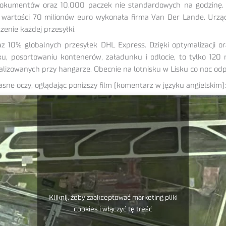
okumentów oraz 10.000 paczek nie standardowych na godzinę. 
o wartości 70 milionów euro wykonała firma Van Der Lande. Urz
enie każdej przesyłki.
z 10% globalnych przesyłek DHL Express. Dzięki optymalizacji
ku, posortowaniu kontenerów, załadunku i odlocie, to tylko 12
alizowanych przy hangarze. Obecnie na lotnisku w Lisku co noc od
sne oczy, oglądając poniższy film (komentarz w języku angielskim):
Kliknij, żeby zaakceptować marketing pliki
cookies i włączyć tę treść