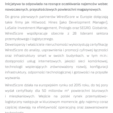
Inicjatywa ta odpowiada na rosnące oczekiwania najemców wobec
nowoczesnych, przyszłościowych powierzchni magazynowych.
Do grona pierwszych partnerów WiredScore w Europie dołączają
takie firmy jak Hillwood, Hines (jako Development Manager),
LaSalle Investment Management, Prologis oraz SEGRO. Globalnie,
WiredScore współpracuje obecnie z 28 liderami sektora
przemysłowego i logistycznego.
Deweloperzy i właściciele nieruchomości wykorzystują certyfikację
WiredScore do analizy, usprawnienia i promocji cyfrowej łączności
oraz infrastruktury smart w swoich budynkach, w tym m.in.:
dostępności usług internetowych, jakości sieci komórkowej,
technologii wspierających zrównoważony rozwój, konfiguracji
infrastruktury, odporności technologicznej i gotowości na przyszłe
wyzwania.
WiredScore działa na europejskim rynku od 2015 roku, do tej pory
wydał certyfikaty dla 50 milionów m² powierzchni biurowych
i mieszkaniowych. Wejście na polski rynek przemysłowo-
logistyczny następuje w kluczowym momencie, gdy najemcy coraz
częściej stawiają na efektywność operacyjną oraz zaawansowane
technologie.