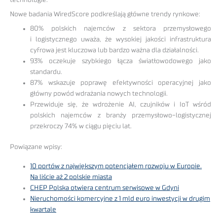
Nowe badania WiredScore podkreślają główne trendy rynkowe:
80% polskich najemców z sektora przemysłowego
i logistycznego uważa, że wysokiej jakości infrastruktura
cyfrowa jest kluczowa lub bardzo ważna dla działalności.
93% oczekuje szybkiego łącza światłowodowego jako
standardu.
87% wskazuje poprawę efektywności operacyjnej jako
główny powód wdrażania nowych technologii.
Przewiduje się, że wdrożenie AI, czujników i IoT wśród
polskich najemców z branży przemysłowo-logistycznej
przekroczy 74% w ciągu pięciu lat.
Powiązane wpisy:
10 portów z największym potencjałem rozwoju w Europie.
Na liście aż 2 polskie miasta
CHEP Polska otwiera centrum serwisowe w Gdyni
Nieruchomości komercyjne z 1 mld euro inwestycji w drugim
kwartale