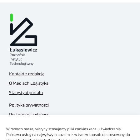
Kontakt z redakcją
O Mediach Logistyka
Statystyki portalu
Polityka prywatności
Dostępność cyfrowa
Regulamin Portalu
W ramach naszej witryny stosujemy pliki cookies w celu świadczenia
Regulamin sklepu
Państwu usług na najwyższym poziomie, w tym w sposób dostosowany do