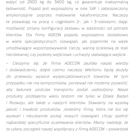
ważyć od 2900 kg do 3400 kg, co gwarantuje maksymalną
ładowność. Pojazd jest wyposażony w osie SAF i zabezpieczony
antykorozyjnie poprzez malowanie kataforetyczne. Naczepy
te pozwalają na pracę z ciągnikami 2-, jak i 3-osiowymi, dając
możliwość zmiany konfiguracji zestawu w zależności od potrzeb
klientów. Dla firmy ADEON pojazdy wyposażono dodatkowo
w wiele specjalistycznych rozwiązań, jak pojemniki na węże
umożliwiające wypompowywanie cieczy, wannę ociekową ze stali
nierdzewnej, czy podesty wejściowe i uchwyty ułatwiające wejście.
–
Cieszymy się, że firma ADECON zaufała naszej wiedzy
i doświadczeniu, dzięki czemu naczepy Wieltonu będą służyły
do przewozu wysoce wyspecjalizowanych towarów. W tym
przypadku nie ma kompromisów, ponieważ nie możemy pozwolić,
aby ładunek podczas transportu został uszkodzony. Nasze
produkty poddajemy wielu testom nie tylko w Dziale Badań
i Rozwoju, ale także u naszych klientów. Stawiamy na wysoką
jakość i trwałość produktów. Jesteśmy firmą, która nie boi się
wyzwań i nieustannie szukaj nowych rozwiązań, chcąc spełnić
najbardziej specyficzne oczekiwania klientów. Mamy nadzieję, że
to udany początek naszej współpracy z firmą ADECON –
powiedział