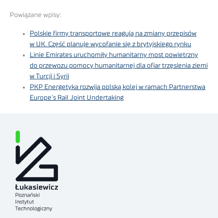
Powiązane wpisy:
Polskie firmy transportowe reagują na zmiany przepisów
w UK. Część planuje wycofanie się z brytyjskiego rynku
Linie Emirates uruchomiły humanitarny most powietrzny
do przewozu pomocy humanitarnej dla ofiar trzęsienia ziemi
w Turcji i Syrii
PKP Energetyka rozwija polską kolej w ramach Partnerstwa
Europe’s Rail Joint Undertaking