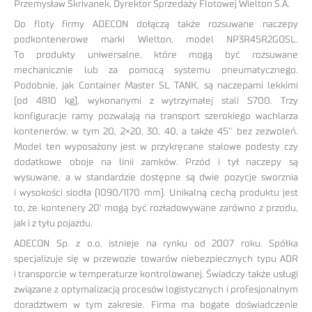
Przemysław Skrivanek, Dyrektor Sprzedaży Flotowej Wielton S.A.
Do floty firmy ADECON dołączą także rozsuwane naczepy
podkontenerowe marki Wielton, model NP3R45R2GOSL.
To produkty uniwersalne, które mogą być rozsuwane
mechanicznie lub za pomocą systemu pneumatycznego.
Podobnie, jak Container Master SL TANK, są naczepami lekkimi
(od 4810 kg), wykonanymi z wytrzymałej stali S700. Trzy
konfiguracje ramy pozwalają na transport szerokiego wachlarza
kontenerów, w tym 20, 2×20, 30, 40, a także 45’’ bez zezwoleń.
Model ten wyposażony jest w przykręcane stalowe podesty czy
dodatkowe oboje na linii zamków. Przód i tył naczepy są
wysuwane, a w standardzie dostępne są dwie pozycje sworznia
i wysokości siodła (1090/1170 mm). Unikalną cechą produktu jest
to, że kontenery 20’ mogą być rozładowywane zarówno z przodu,
jak i z tyłu pojazdu.
ADECON Sp. z o.o. istnieje na rynku od 2007 roku. Spółka
specjalizuje się w przewozie towarów niebezpiecznych typu ADR
i transporcie w temperaturze kontrolowanej. Świadczy także usługi
związane z optymalizacją procesów logistycznych i profesjonalnym
doradztwem w tym zakresie. Firma ma bogate doświadczenie