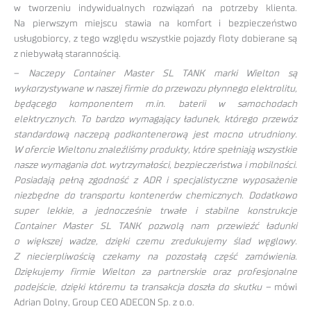
w tworzeniu indywidualnych rozwiązań na potrzeby klienta.
Na pierwszym miejscu stawia na komfort i bezpieczeństwo
usługobiorcy, z tego względu wszystkie pojazdy floty dobierane są
z niebywałą starannością.
–
Naczepy Container Master SL TANK marki Wielton są
wykorzystywane w naszej firmie do przewozu płynnego elektrolitu,
będącego komponentem m.in. baterii w samochodach
elektrycznych. To bardzo wymagający ładunek, którego przewóz
standardową naczepą podkontenerową jest mocno utrudniony.
W ofercie Wieltonu znaleźliśmy produkty, które spełniają wszystkie
nasze wymagania dot. wytrzymałości, bezpieczeństwa i mobilności.
Posiadają pełną zgodność z ADR i specjalistyczne wyposażenie
niezbędne do transportu kontenerów chemicznych. Dodatkowo
super lekkie, a jednocześnie trwałe i stabilne konstrukcje
Container Master SL TANK pozwolą nam przewieźć ładunki
o większej wadze, dzięki czemu zredukujemy ślad węglowy.
Z niecierpliwością czekamy na pozostałą część zamówienia.
Dziękujemy firmie Wielton za partnerskie oraz profesjonalne
podejście, dzięki któremu ta transakcja doszła do skutku –
mówi
Adrian Dolny, Group CEO ADECON Sp. z o.o.