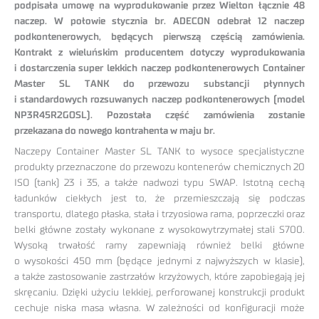
podpisała umowę na wyprodukowanie przez Wielton łącznie 48
naczep. W połowie stycznia br. ADECON odebrał 12 naczep
podkontenerowych, będących pierwszą częścią zamówienia.
Kontrakt z wieluńskim producentem dotyczy wyprodukowania
i dostarczenia super lekkich naczep podkontenerowych Container
Master SL TANK do przewozu substancji płynnych
i standardowych rozsuwanych naczep podkontenerowych (model
NP3R45R2GOSL). Pozostała część zamówienia zostanie
przekazana do nowego kontrahenta w maju br.
Naczepy Container Master SL TANK to wysoce specjalistyczne
produkty przeznaczone do przewozu kontenerów chemicznych 20
ISO (tank) 23 i 35, a także nadwozi typu SWAP. Istotną cechą
ładunków ciekłych jest to, że przemieszczają się podczas
transportu, dlatego płaska, stała i trzyosiowa rama, poprzeczki oraz
belki główne zostały wykonane z wysokowytrzymałej stali S700.
Wysoką trwałość ramy zapewniają również belki główne
o wysokości 450 mm (będące jednymi z najwyższych w klasie),
a także zastosowanie zastrzałów krzyżowych, które zapobiegają jej
skręcaniu. Dzięki użyciu lekkiej, perforowanej konstrukcji produkt
cechuje niska masa własna. W zależności od konfiguracji może