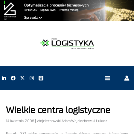
Wielkie centra logistyczne
14 kwietnia, 2008 | Wojciechowski Adam,Wojciechowski Łukasz
Początki XXI wieku zaowocowały w Europie dalszym rozwojem infrastruktury