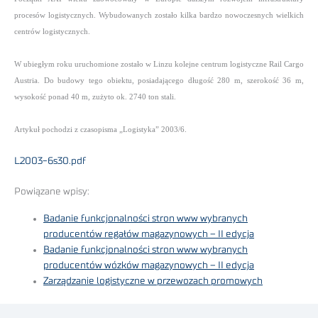
procesów logistycznych. Wybudowanych zostało kilka bardzo nowoczesnych wielkich
centrów logistycznych.
W ubiegłym roku uruchomione zostało w Linzu kolejne centrum logistyczne Rail Cargo
Austria. Do budowy tego obiektu, posiadającego długość 280 m, szerokość 36 m,
wysokość ponad 40 m, zużyto ok. 2740 ton stali.
Artykuł pochodzi z czasopisma „Logistyka” 2003/6.
L2003-6s30.pdf
Powiązane wpisy:
Badanie funkcjonalności stron www wybranych
producentów regałów magazynowych – II edycja
Badanie funkcjonalności stron www wybranych
producentów wózków magazynowych – II edycja
Zarządzanie logistyczne w przewozach promowych