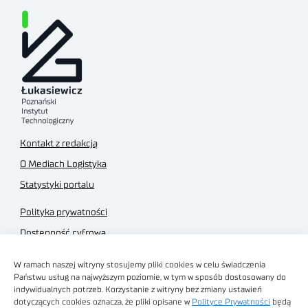
Kontakt z redakcją
O Mediach Logistyka
Statystyki portalu
Polityka prywatności
Dostępność cyfrowa
Regulamin Portalu
W ramach naszej witryny stosujemy pliki cookies w celu świadczenia
Regulamin sklepu
Państwu usług na najwyższym poziomie, w tym w sposób dostosowany do
indywidualnych potrzeb. Korzystanie z witryny bez zmiany ustawień
dotyczących cookies oznacza, że pliki opisane w
Polityce Prywatności
będą