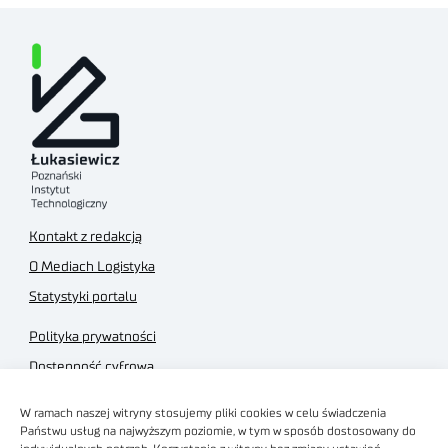
Kontakt z redakcją
O Mediach Logistyka
Statystyki portalu
Polityka prywatności
Dostępność cyfrowa
Regulamin Portalu
W ramach naszej witryny stosujemy pliki cookies w celu świadczenia
Regulamin sklepu
Państwu usług na najwyższym poziomie, w tym w sposób dostosowany do