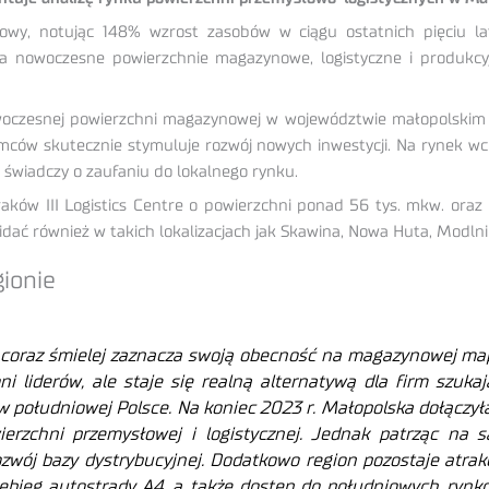
wy, notując 148% wzrost zasobów w ciągu ostatnich pięciu la
a nowoczesne powierzchnie magazynowe, logistyczne i produkcy
woczesnej powierzchni magazynowej w województwie małopolskim w
mców skutecznie stymuluje rozwój nowych inwestycji. Na rynek wch
 świadczy o zaufaniu do lokalnego rynku.
ów III Logistics Centre o powierzchni ponad 56 tys. mkw. oraz
idać również w takich lokalizacjach jak Skawina, Nowa Huta, Modln
ionie
 coraz
śmielej zaznacza swoj
ą obecno
ść na magazynowej mapi
ni lider
ów, ale staje si
ę realn
ą alternatyw
ą dla firm szukaj
w po
łudniowej Polsce. Na koniec 2023 r. Ma
łopolska do
łączy
ł
ierzchni przemys
łowej i logistycznej. Jednak patrząc na
ój bazy dystrybucyjnej. Dodatkowo region pozostaje atrakcy
ebieg autostrady A4, a tak
że dost
ęp do po
łudniowych rynk