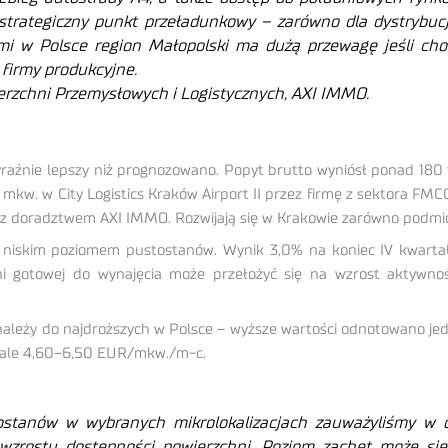
strategiczny punkt prze
ładunkowy
– zar
ówno dla dystrybucji
i w Polsce region Małopolski ma dużą przewagę jeśli cho
firmy produkcyjne.
erzchni Przemysłowych i Logistycznych, AXI IMMO.
nie lepszy niż prognozowano. Popyt brutto wyniósł ponad 180 t
. mkw. w City Logistics Kraków Airport II przez firmę z sektora 
z doradztwem AXI IMMO. Rozwijają się w Krakowie zarówno podmiot
o niskim poziomem pustostanów. Wynik 3,0% na koniec IV kwartał
i gotowej do wynajęcia może przełożyć się na wzrost aktywnośc
leży do najdroższych w Polsce – wyższe wartości odnotowano jedy
ziale 4,60–6,50 EUR/mkw./m-c.
ostanów w wybranych mikrolokalizacjach zauważyliśmy w o
zrostu dostępności powierzchni. Poziom zachęt może się 