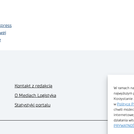
xpress
wej
ę
Kontakt z redakcją
W ramach nas
najwyższym 
O Mediach Logistyka
Korzystanie 
w
Polityce P
Statystyki portalu
chwili możec
internetowe
działania wi
PRYWATNOŚ