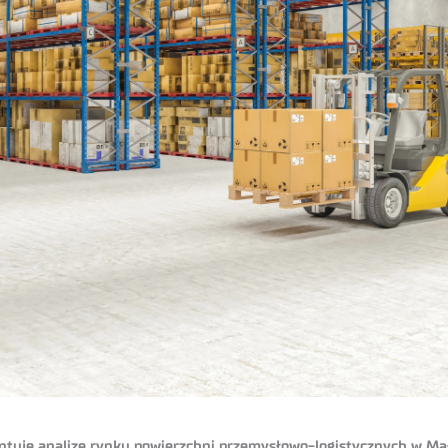
tuje analizę rynku powierzchni przemysłowo-logistycznych w Mał