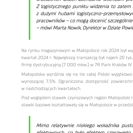
Z logistycznego punktu widzenia to zatem 
z du
żymi hubami logistyczno-przemysłowym
pracowników – co mogą docenić szczególnie 
– mówi
Marta Nowik, Dyrektor w Dziale Powi
Na rynku magazynowym w Małopolsce rok 2024 był wyraź
kwartał 2024 r. Największą transakcją był najem 20 tys
firmę dystrybucyjną (7 000 mkw.) w 7R Park Kraków IV 
Małopolska wyróżnia się na tle całej Polski wyjątkow
wynoszącej 7,5%. Ograniczona dostępność powierzchn
w nadchodzących kwartałach.
Pod względem stawek czynszowych region Małopolski na
stawki bazowe kształtowały się w Małopolsce w przed
Mimo relatywnie niskiego wskaźnika pust
efektywnych, co było efektem czasowego w