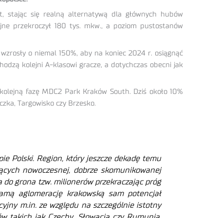
t, stając się realną alternatywą dla głównych hubów
jne przekroczył 180 tys. mkw., a poziom pustostanów
zrosły o niemal 150%, aby na koniec 2024 r. osiągnąć
odzą kolejni A-klasowi gracze, a dotychczas obecni jak
 kolejną fazę MDC2 Park Kraków South. Dziś około 10%
iczka, Targowisko czy Brzesko.
e Polski. Region, kt
óry jeszcze dekad
ę temu
ących nowoczesnej, dobrze skomunikowanej
a do grona tzw. milioner
ów przekraczaj
ąc pr
óg
 samą aglomerację krakowską sam potencjał
jny m.in. ze względu na szczególnie istotny
ów takich jak Czechy, S
łowacja czy Rumunia.