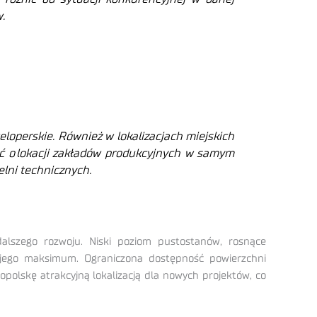
.
loperskie. Również w lokalizacjach miejskich
ć o
lokacji zak
ład
ów produkcyjnych w samym
elni technicznych.
lszego rozwoju. Niski poziom pustostanów, rosnące
ojego maksimum. Ograniczona dostępność powierzchni
łopolskę atrakcyjną lokalizacją dla nowych projektów, co