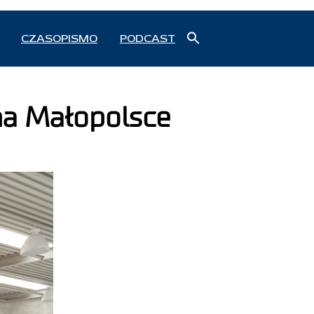
Search
CZASOPISMO
PODCAST
for:
Search Button
 na Małopolsce