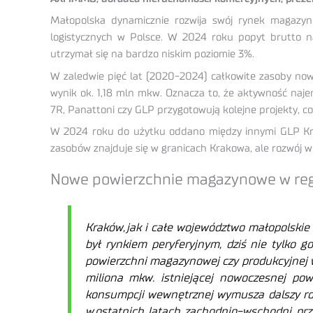
Małopolska dynamicznie rozwija swój rynek magazyno
logistycznych w Polsce. W 2024 roku popyt brutto n
utrzymał się na bardzo niskim poziomie 3%.
W zaledwie pięć lat (2020-2024) całkowite zasoby no
wynik ok. 1,18 mln mkw. Oznacza to, że aktywność naje
7R, Panattoni czy GLP przygotowują kolejne projekty, co
W 2024 roku do użytku oddano między innymi GLP Krak
zasobów znajduje się w granicach Krakowa, ale rozwój w
Nowe powierzchnie magazynowe w reg
Kraków,
jak i ca
łe wojew
ództwo ma
łopolskie
by
ł rynkiem peryferyjnym, dzi
ś nie tylko go
powierzchni magazynowej czy produkcyjnej 
miliona mkw. istniej
ącej nowoczesnej pow
konsumpcji wewnętrznej wymusza dalszy rozw
w
ostatnich latach zachodnio-wschodni prz