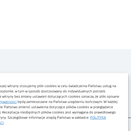
Polityka prywatności
Dostępność cyfrowa
zej witryny stosujemy pliki cookies w celu świadczenia Państwu usług na
poziomie, w tym w sposób dostosowany do indywidualnych potrzeb.
Regulamin Portalu
z witryny bez zmiany ustawień dotyczących cookies oznacza, że pliki opisane
rywatności
będą zamieszczane na Państwa urządzeniu końcowym. W każdej
Regulamin sklepu
ie Państwo zmienić ustawienia dotyczące plików cookies w przeglądarce
j. Akceptacja niezbędnych plików cookies jest wymagana do prawidłowego
tryny. Szczegółowe informacje znajdą Państwo w zakładce:
POLITYKA
CI
.