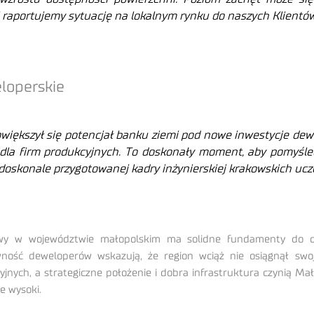
 i raportujemy sytuację na lokalnym rynku do naszych Klientów
loperskie
większył się potencjał banku ziemi pod nowe inwestycje dewe
ą dla firm produkcyjnych. To doskonały moment, aby pomyśle
 doskonale przygotowanej kadry in
żynierskiej krakowskich ucz
owy w województwie małopolskim ma solidne fundamenty do da
ność deweloperów wskazują, że region wciąż nie osiągnął sw
yjnych, a strategiczne położenie i dobra infrastruktura czynią Ma
je wysoki.