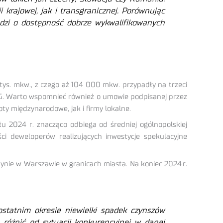
 krajowej, jak i transgranicznej. Por
ównuj
ąc
dzi o dostępność dobrze wykwalifikowanych
ys. mkw., z czego aż 104 000 mkw. przypadły na trzeci
FMCG. Warto wspomnieć również o umowie podpisanej przez
y międzynarodowe, jak i firmy lokalne.
u 2024 r. znacząco odbiega od średniej ogólnopolskiej
i deweloperów realizujących inwestycje spekulacyjne
nie w Warszawie w granicach miasta. Na koniec 2024 r.
statnim okresie niewielki spadek czynszów
różnić od sytuacji konkurencyjnej w danej