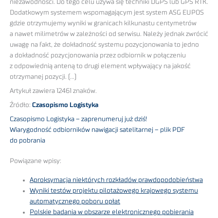
niezawodności. Do tego celu używa się techniki DGPS lub GPS RTK.
Dodatkowym systemem wspomagającym jest system ASG EUPOS
gdzie otrzymujemy wyniki w granicach kilkunastu centymetrów
a nawet milimetrów w zależności od serwisu. Należy jednak zwrócić
uwagę na fakt, że dokładność systemu pozycjonowania to jedno
a dokładność pozycjonowania przez odbiornik w połączeniu
z odpowiednią anteną to drugi element wpływający na jakość
otrzymanej pozycji. (…)
Artykuł zawiera 12461 znaków.
Źródło:
Czasopismo Logistyka
Czasopismo Logistyka – zaprenumeruj już dziś!
Wiarygodność odbiorników nawigacji satelitarnej – plik PDF
do pobrania
Powiązane wpisy:
Aproksymacja niektórych rozkładów prawdopodobieństwa
Wyniki testów projektu pilotażowego krajowego systemu
automatycznego poboru opłat
Polskie badania w obszarze elektronicznego pobierania