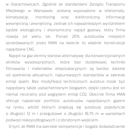
w Starachowicach. Zgodnie ze standardami Zarządu Transportu
Miejskiego w Warszawie, zostaną wyposażone w biletomaty,
klimatyzację, monitoring oraz elektroniczną informację
wewnętrzną i zewnętrzną. Jednak ich najważniejszym wyróżnikiem
będzie ekologiczny i ekonomiczny napęd gazowy, który firma
rozwija od wielu lat. Ponad 20% autobusów miejskich
sprzedawanych przez MAN na świecie to właśnie konstrukcje
napędzane CNG.
Napęd na gaz ziemny stanowi alternatywę dla konwencjonalnych
silników wysokoprężnych, które bez dodatkowej techniki
filtrowania i materiałów eksploatacyjnych są bardzo dalekie
od spełnienia aktualnych, najsurowszych standardów w zakresie
emisji spalin. Bez modyfikacji technicznych autobus może być
napędzany także uszlachetnionym biogazem, dzięki czemu jest on
niemal neutralny pod względem emisji CO2. Obecnie firma MAN
oferuje najszersze portfolio autobusów napędzanych gazem
na rynku, wśród których znajdują się autobusy pojedyncze
o długości 12 m i przegubowe o długości 18,75 m w wariantach
podwozi niskopodłogowych i z obniżonym wejściem.
O tym, że MAN ma szerokie kompetencje i bogate doświadczenie