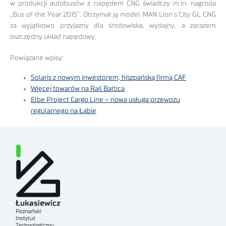
w produkcji autobusów z napędem CNG świadczy m.in. nagroda
„Bus of the Year 2015”. Otrzymał ją model MAN Lion’s City GL CNG
za wyjątkowo przyjazny dla środowiska, wydajny, a zarazem
oszczędny układ napędowy.
Powiązane wpisy:
Solaris z nowym inwestorem, hiszpańską firmą CAF
Więcej towarów na Rail Baltica
Elbe Project Cargo Line – nowa usługa przewozu
regularnego na Łabie