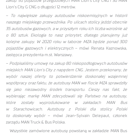
zakup 50 pojazdów przegubowych MAN Lion’s City CNG i 30 MAN
Lion’s City G CNG o długości 12 metrów.
–
To największe zakupy autobusów niskoemisyjnych w historii
naszego miejskiego przewoźnika. Po ulicach stolicy jeździ obecnie
35 autobusów gazowych, a w przyszłym roku ich liczba wzrośnie aż
o 80 sztuk. Ekologia to nasz priorytet, dlatego planujemy już
kolejne zakupy. W 2020 roku w taborze MZA będzie ponad 300
pojazdów gazowych i elektrycznych
– mówi Renata Kaznowska,
zastępca prezydenta m.st. Warszawy.
–
Podpisaliśmy umowę na zakup 80 niskopodłogowych autobusów
miejskich MAN Lion’s City z napędem CNG. Jestem przekonany, że
wybór naszej oferty to potwierdzenie doskonałej wzajemnej
współpracy oraz faktu, że autobusy MAN we flocie MZA sprawdziły
się jako niezawodny środek transportu. Cieszy nas fakt, że
wybierając markę MAN zdecydowali się Państwo na autobusy,
które zostały wyprodukowane w zakładach MAN Bus
w Starachowicach. Autobusy z Polski dla stolicy Polski
to doskonały wybór
– mówi Jean-Sylvain Delepaut, członek
zarządu MAN Truck & Bus Polska.
Wszystkie zamówione autobusy powstaną w zakładzie MAN Bus