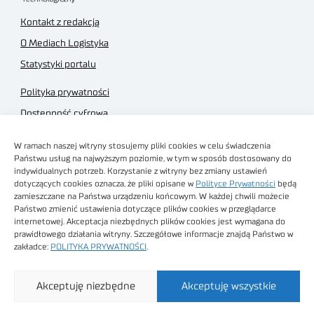
Kontakt z redakcją
O Mediach Logistyka
Statystyki portalu
Polityka prywatności
Dostępność cyfrowa
Regulamin Portalu
W ramach naszej witryny stosujemy pliki cookies w celu świadczenia
Regulamin sklepu
Państwu usług na najwyższym poziomie, w tym w sposób dostosowany do
indywidualnych potrzeb. Korzystanie z witryny bez zmiany ustawień
dotyczących cookies oznacza, że pliki opisane w
Polityce Prywatności
będą
zamieszczane na Państwa urządzeniu końcowym. W każdej chwili możecie
Państwo zmienić ustawienia dotyczące plików cookies w przeglądarce
internetowej. Akceptacja niezbędnych plików cookies jest wymagana do
Obrazy stockowe
prawidłowego działania witryny. Szczegółowe informacje znajdą Państwo w
autorstwa
zakładce:
POLITYKA PRYWATNOŚCI
.
Sieć Badawcza Łukasiewicz - Poznański Instytut
Akceptuję niezbędne
Akceptuję wszystkie
Technologiczny