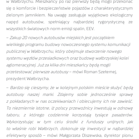
w Wałbrzychu. Mieszkańcy po raz pierwszy będą mogli przekonać
się o komforcie i bezpieczeństwie pojazdów z charakterystycznym
zielonym jamnikiem. Na uwagę zasługuje wyjątkowo ekologiczny
napęd autobusów, spełniający najbardziej rygorystyczną ze
wszystkich światowych norm emisji spalin, EEV.
–
Zakup 20 nowych autobusów miejskich jest początkiem
wielkiego programu budowy nowoczesnego systemu komunikacji
publicznej w Wałbrzychu, który obejmuje stworzenie nowego
systemu węzłów przesiadkowych oraz budowę wałbrzyskiej kolei
aglomeracyjnej. Już za kilka dni mieszkańcy będą mogli
przetestować pierwsze autobusy
– mówi Roman Szełemej,
prezydent Wałbrzycha.
–
Bardzo się cieszymy, że w kolejnym polskim mieście służyć będą
autobusy naszej marki. Zdajemy sobie jednocześnie sprawę
z pokładanych w nas oczekiwaniach i obiecujemy ich nie zawieść.
To niezmiernie istotne, iż polscy przewoźnicy inwestują w odnowę
taboru, z którego codziennie korzystają tysiące pasażerów.
Wykorzystując w tym celu środki z funduszy unijnych, jak
to właśnie robi Wałbrzych, dokonuje się inwestycji w najbardziej
efektywny sposób
– mówi Małgorzata Olszewska, dyrektor pionu