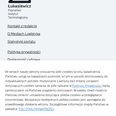
Kontakt z redakcją
O Mediach Logistyka
Statystyki portalu
Polityka prywatności
Dostępność cyfrowa
Regulamin Portalu
W ramach naszej witryny stosujemy pliki cookies w celu świadczenia
Regulamin sklepu
Państwu usług na najwyższym poziomie, w tym w sposób dostosowany do
indywidualnych potrzeb. Korzystanie z witryny bez zmiany ustawień
dotyczących cookies oznacza, że pliki opisane w
Polityce Prywatności
będą
zamieszczane na Państwa urządzeniu końcowym. W każdej chwili możecie
Państwo zmienić ustawienia dotyczące plików cookies w przeglądarce
internetowej. Akceptacja niezbędnych plików cookies jest wymagana do
Obrazy stockowe
prawidłowego działania witryny. Szczegółowe informacje znajdą Państwo w
autorstwa
zakładce:
POLITYKA PRYWATNOŚCI
.