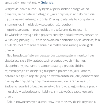
sprzedaży i marketingu w
Solarisie
.
Wszystkie nowe autobusy będą w pełni niskopodłogowe co
oznacza, że na całej ich długości, jak i przy wejściach do nich nie
będzie nawet jednego stopnia. Znacząco ułatwia to korzystanie
z komunikacji miejskiej, w szczególności osobom
niepełnosprawnym oraz rodzicom z wózkami dziecięcymi.
To właśnie z myślą o nich pojazdy zostały dodatkowo wyposażone
w funkcję przyklęku, która pozwala na obniżenie wysokości wejścia
z 320 do 250 mm oraz manualnie rozkładaną rampę w drugich
drzwiach.
Nad bezpieczeństwem pasażerów czuwa system monitoringu
składający się z 3 (w autobusach przegubowych 4) kamer.
Uzupełniony jest kamerą zamontowaną z przodu Urbino,
rejestrującą to co dzieje się tuż przed pojazdem, jak i kamerą
cofania nie tylko rejestrującą obraz zza autobusu, ale jednocześnie
niezwykle przydatną przy manewrowaniu na terenie zajezdni.
Zadbano również o bezpieczeństwo kierowcy: jego miejsce pracy
mieści się w zabudowanej kabinie, z możliwością zablokowania
drzwi.
Zakup nowoczesnych autobusów jest możliwy dzięki uzyskaniu