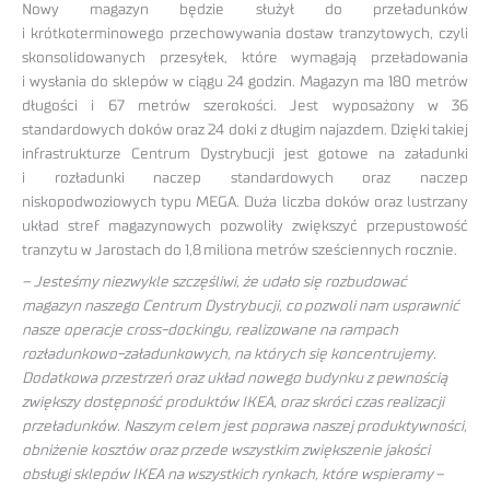
Nowy magazyn będzie służył do przeładunków
i krótkoterminowego przechowywania dostaw tranzytowych, czyli
skonsolidowanych przesyłek, które wymagają przeładowania
i wysłania do sklepów w ciągu 24 godzin. Magazyn ma 180 metrów
długości i 67 metrów szerokości. Jest wyposażony w 36
standardowych doków oraz 24 doki z długim najazdem. Dzięki takiej
infrastrukturze Centrum Dystrybucji jest gotowe na załadunki
i rozładunki naczep standardowych oraz naczep
niskopodwoziowych typu MEGA. Duża liczba doków oraz lustrzany
układ stref magazynowych pozwoliły zwiększyć przepustowość
tranzytu w Jarostach do 1,8 miliona metrów sześciennych rocznie.
– Jesteśmy niezwykle szczęśliwi, że udało się rozbudować
magazyn naszego Centrum Dystrybucji, co pozwoli nam usprawnić
nasze operacje cross-dockingu, realizowane na rampach
rozładunkowo-załadunkowych, na których się koncentrujemy.
Dodatkowa przestrzeń oraz układ nowego budynku z pewnością
zwiększy dostępność produktów IKEA, oraz skróci czas realizacji
przeładunków. Naszym celem jest poprawa naszej produktywności,
obniżenie kosztów oraz przede wszystkim zwiększenie jakości
obsługi sklepów IKEA na wszystkich rynkach, które wspieramy
–