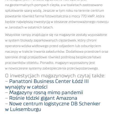
na geotermalnych pompach ciepła, a w toaletach zastosowano
spłukiwanie szarą wodą. Jeszcze w tym roku na terenie centrum
powstanie również farma fotowoltaiczna o mocy 770 kWP, która
będzie największą inwestycją w obszarze zrównoważonego rozwoju
w Jarostach w ostatnich latach.
Wszystkie rampy znajdujące się na magazynie zostały wyposażone
w system blokady zaparkowanych ciężarówek, który chroni
operatora wózka widłowego przed odjazdem lub odsunięciem
naczepy w trakcie trwania załadunków. Dodatkowa przestrzeń oraz
szerokie drogi przejazdowe również podniosą bezpieczeństwo
pracowników obiektu. Ponadto, magazyn wyposażony jest
w nowoczesne systemy zabezpieczenia przeciwpożarowego.
O inwestycjach magazynowych czytaj także:
–
Panattoni Business Center Łódź III
wynajęty w całości
–
Magazyny rosną mimo pandemii
–
Rośnie łódzki gigant Amazona
–
Nowe centrum logistyczne DB Schenker
w Luksemburgu