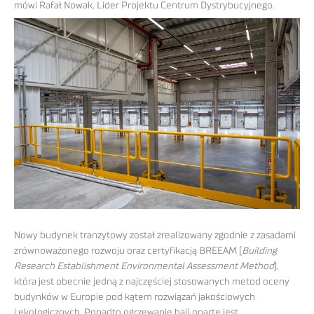
mówi Rafał Nowak, Lider Projektu Centrum Dystrybucyjnego.
Nowy budynek tranzytowy został zrealizowany zgodnie z zasadami
zrównoważonego rozwoju oraz certyfikacją BREEAM (
Building
Research Establishment Environmental Assessment Method
),
która jest obecnie jedną z najczęściej stosowanych metod oceny
budynków w Europie pod kątem rozwiązań jakościowych
i ekologicznych. Ponadto ogrzewanie hali oparte jest