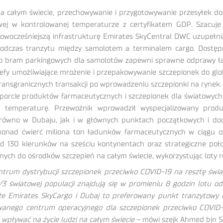
 całym świecie, przechowywanie i przygotowywanie przesyłek do dy
w kontrolowanej temperaturze z certyfikatem GDP. Szacuje si
owocześniejszą infrastrukturę Emirates SkyCentral DWC uzupełnia j
podczas tranzytu między samolotem a terminalem cargo. Dostęp
do bram parkingowych dla samolotów zapewni sprawne odprawy ła
efy umożliwiające mrożenie i przepakowywanie szczepionek do glob
 transgranicznych transakcji po wprowadzeniu szczepionki na rynek.
orcie produktów farmaceutycznych i szczepionek dla światowych 
na temperaturę. Przewoźnik wprowadził wyspecjalizowany pro
arówno w Dubaju, jak i w głównych punktach początkowych i do
onad ćwierć miliona ton ładunków farmaceutycznych w ciągu os
 130 kierunków na sześciu kontynentach oraz strategiczne poł
ych do ośrodków szczepień na całym świecie, wykorzystując loty re
ntrum dystrybucji szczepionek przeciwko COVID-19 na resztę świat
/3 światowej populacji znajdują się w promieniu 8 godzin lotu od
że Emirates SkyCargo i Dubaj to preferowany punkt tranzytowy 
anego centrum operacyjnego dla szczepionek przeciwko COVID-19
wpływać na życie ludzi na całym świecie
– mówi szejk Ahmed bin S