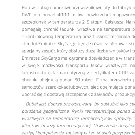
Hub w Dubaju umożliwi przewoźnikowi loty do fabryk na
DWC ma ponad 4000 m kw. powierzchni magazynowej 
szczepionek w temperaturze 2-8 stopni Celsjusza. Najn
pomagają chronić ładunki wrażliwe na temperaturę 
z kontrolowaną temperaturą oraz bliskość terminala 
chłodni Emirates SkyCargo będzie również oferować str
specjalny zespół, który obsłuży dużą liczbę wniosków i
Emirates SkyCargo ma ogromne doświadczenie w transp
w swoje możliwości transportu leków wrażliwych 
infrastrukturę farmaceutyczną z certyfikatem GDP z
obecnie obejmują ponad 30 miast. Firma przewiozła p
samolotów szerokokadłubowych, sieć obejmująca ponad
uporać się z dostawą szczepionek z zakładów produkcyjn
–
Dubaj jest dobrze przygotowany, by posłużyć jako ce
położenie geograficzne. Rynki reprezentujące ponad 2
wrażliwych na temperaturę farmaceutyków sprawiły, 
klientów branży farmaceutycznej. Utworzenie dedykow
zasięg i kompetencje, możemy w ten sposób pozytywnie 