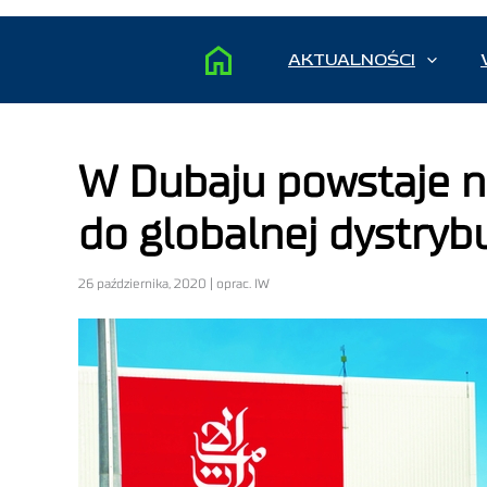
AKTUALNOŚCI
W Dubaju powstaje n
do globalnej dystryb
26 października, 2020 | oprac. IW