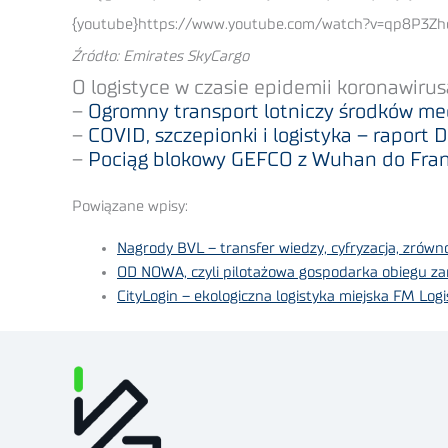
{youtube}https://www.youtube.com/watch?v=qp8P3Zh
Źródło: Emirates SkyCargo
O logistyce w czasie epidemii koronawirusa
–
Ogromny transport lotniczy środków m
–
COVID, szczepionki i logistyka – raport 
–
Pociąg blokowy GEFCO z Wuhan do Fran
Powiązane wpisy:
Nagrody BVL – transfer wiedzy, cyfryzacja, zrów
OD NOWA, czyli pilotażowa gospodarka obiegu za
CityLogin – ekologiczna logistyka miejska FM Logi