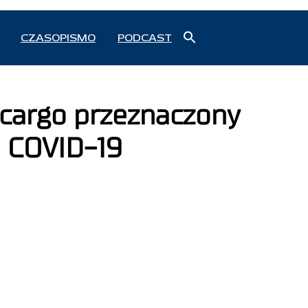
Search
CZASOPISMO
PODCAST
for:
Search Button
 cargo przeznaczony
o COVID-19