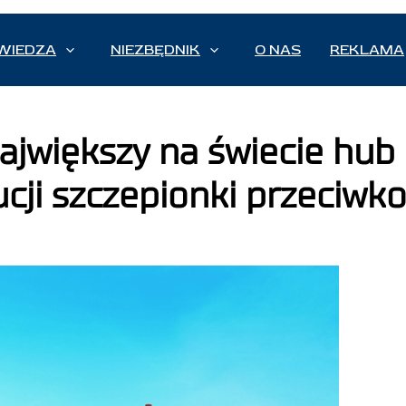
WIEDZA
NIEZBĘDNIK
O NAS
REKLAMA
ajwiększy na świecie hub
ucji szczepionki przeciwk