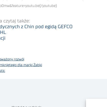
o0mw&feature=youtu.be{/youtube}
 czytaj także:
edycznych z Chin pod egidą GEFCO
DHL
cji
noważony rozwój
mkniętego dla marki Żabki
stic