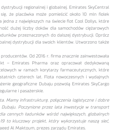
strybucji regionalnej i globalnej. Emirates SkyCentral
ę, że placówka może pomieścić około 10 mln fiolek
edna z największych na świecie flot Cool Dollys, które
ność dużej liczby doków dla samochodów ciężarowych
dunków przeznaczonych do dalszej dystrybucji. Oprócz
alnej dystrybucji dla swoich klientów. Utworzono także
producentów. Od 2016 r. firma znacznie zainwestowała
dukt – Emirates Pharma oraz opracował dedykowaną
celowych w ramach korytarzy farmaceutycznych, które
tatnich czterech lat. Flota nowoczesnych i wydajnych
ożenie geograficzne Dubaju pozwolą Emirates SkyCargo
gularne i pasażerskie.
a. Mamy infrastrukturę, połączenia logistyczne i dobre
 Dubaju. Poczynione przez lata inwestycje w transport
dla cennych ładunków wśród największych, globalnych
 to kluczowy projekt, który wykorzystuje naszą sieć,
aeed Al Maktoum, prezes zarządu Emirates.