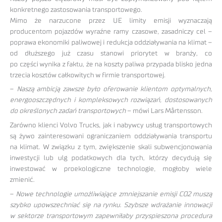
konkretnego zastosowania transportowego.
Mimo że narzucone przez UE limity emisji wyznaczają
producentom pojazdów wyraźne ramy czasowe, zasadniczy cel –
poprawa ekonomiki paliwowej i redukcja oddziaływania na klimat –
od dłuższego już czasu stanowi priorytet w branży, co
po części wynika z faktu, że na koszty paliwa przypada blisko jedna
trzecia kosztów całkowitych w firmie transportowej.
–
Naszą ambicją zawsze było oferowanie klientom optymalnych,
energooszczędnych i kompleksowych rozwiązań, dostosowanych
do określonych zadań transportowych
– mówi Lars Mårtensson.
Zarówno klienci Volvo Trucks, jak i nabywcy usług transportowych
są żywo zainteresowani ograniczaniem oddziaływania transportu
na klimat. W związku z tym, zwiększenie skali subwencjonowania
inwestycji lub ulg podatkowych dla tych, którzy decydują się
inwestować w proekologiczne technologie, mogłoby wiele
zmienić.
–
Nowe technologie umożliwiające zmniejszanie emisji CO2 muszą
szybko upowszechniać się na rynku. Szybsze wdrażanie innowacji
w sektorze transportowym zapewniłaby przyspieszona procedura