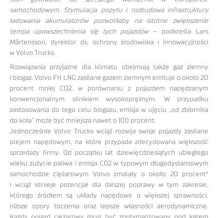
samochodowym. Stymulacja popytu i rozbudowa infrastruktury
ładowania akumulatorów pozwoliłaby na istotne zwiększenie
tempa upowszechnienia się tych pojazdów
– podkreśla Lars
Mårtensson, dyrektor ds. ochrony środowiska i innowacyjności
w Volvo Trucks.
Rozwiązania przyjazne dla klimatu obejmują także gaz ziemny
i biogaz. Volvo FH LNG zasilane gazem ziemnym emituje o około 20
procent mniej CO2, w porównaniu z pojazdem napędzanym
konwencjonalnym silnikiem wysokoprężnym. W przypadku
zastosowania do tego celu biogazu, emisja w ujęciu „od zbiornika
do koła” może być mniejsza nawet o 100 procent.
Jednocześnie Volvo Trucks wciąż rozwija swoje pojazdy zasilane
olejem napędowym, na które przypada zdecydowana większość
sprzedaży firmy. Od początku lat dziewięćdziesiątych ubiegłego
wieku zużycie paliwa i emisja CO2 w typowym długodystansowym
samochodzie ciężarowym Volvo zmalały o około 20 procent*
i wciąż istnieje potencjał dla dalszej poprawy w tym zakresie,
którego źródłem są układy napędowe o większej sprawności,
niższe opory toczenia oraz lepsze własności aerodynamiczne.
Każdy pojazd ciężarowy musi być zoptymalizowany pod kątem