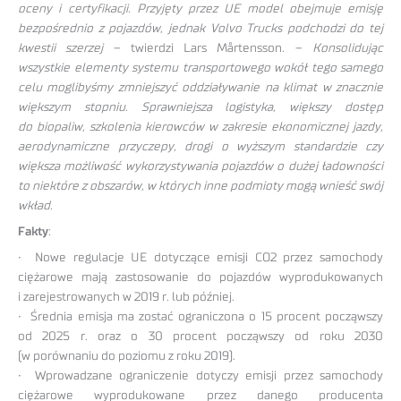
oceny i certyfikacji.
Przyjęty przez UE model obejmuje emisję
bezpośrednio z pojazdów, jednak Volvo Trucks podchodzi do tej
kwestii szerzej
– twierdzi Lars Mårtensson. –
Konsolidując
wszystkie elementy systemu transportowego wokół tego samego
celu moglibyśmy zmniejszyć oddziaływanie na klimat w znacznie
większym stopniu. Sprawniejsza logistyka, większy dostęp
do biopaliw, szkolenia kierowców w zakresie ekonomicznej jazdy,
aerodynamiczne przyczepy, drogi o wyższym standardzie czy
większa możliwość wykorzystywania pojazdów o dużej ładowności
to niektóre z obszarów, w których inne podmioty mogą wnieść swój
wkład.
Fakty
:
• Nowe regulacje UE dotyczące emisji CO2 przez samochody
ciężarowe mają zastosowanie do pojazdów wyprodukowanych
i zarejestrowanych w 2019 r. lub później.
• Średnia emisja ma zostać ograniczona o 15 procent począwszy
od 2025 r. oraz o 30 procent począwszy od roku 2030
(w porównaniu do poziomu z roku 2019).
• Wprowadzane ograniczenie dotyczy emisji przez samochody
ciężarowe wyprodukowane przez danego producenta