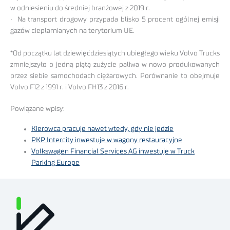
w odniesieniu do średniej branżowej z 2019 r.
• Na transport drogowy przypada blisko 5 procent ogólnej emisji
gazów cieplarnianych na terytorium UE.
*Od początku lat dziewięćdziesiątych ubiegłego wieku Volvo Trucks
zmniejszyło o jedną piątą zużycie paliwa w nowo produkowanych
przez siebie samochodach ciężarowych. Porównanie to obejmuje
Volvo F12 z 1991 r. i Volvo FH13 z 2016 r.
Powiązane wpisy:
Kierowca pracuje nawet wtedy, gdy nie jedzie
PKP Intercity inwestuje w wagony restauracyjne
Volkswagen Financial Services AG inwestuje w Truck
Parking Europe