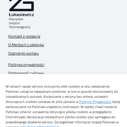
Kontakt z redakcją
O Mediach Logistyka
Statystyki portalu
Polityka prywatności
Dostępność cyfrowa
Regulamin Portalu
W ramach naszej witryny stosujemy pliki cookies w celu świadczenia
Regulamin sklepu
Państwu usług na najwyższym poziomie, w tym w sposób dostosowany do
indywidualnych potrzeb. Korzystanie z witryny bez zmiany ustawień
dotyczących cookies oznacza, że pliki opisane w
Polityce Prywatności
będą
zamieszczane na Państwa urządzeniu końcowym. W każdej chwili możecie
Państwo zmienić ustawienia dotyczące plików cookies w przeglądarce
internetowej. Akceptacja niezbędnych plików cookies jest wymagana do
Obrazy stockowe
prawidłowego działania witryny. Szczegółowe informacje znajdą Państwo w