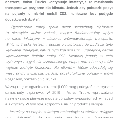
obszarze, Volvo Trucks kontynuuje inwestycje w rozwiązania
transportowe przyjazne dla klimatu. Jednak aby pobudzić popyt
na pojazdy o niskiej emisji CO2, konieczne jest podjęcie
dodatkowych działań.
– Ograniczenie emisji spalin przez samochody ciężarowe
to niezwykle ważne zadanie, mające fundamentalny wpływ
na nasze inicjatywy w obszarze zrównoważonego transportu.
W Volvo Trucks jesteśmy dobrze przygotowani do podjęcia tego
wyzwania. Kolejnym, naturalnym krokiem Unii Europejskiej będzie
wprowadzenie limitów emisji CO2. Niemniej jednak, w celu
szybszego osiągnięcia wspomnianego etapu, potrzebne są także
większe zachęty finansowe dla klientów, którzy zdecydują się
wieść prym, wybierając bardziej proekologiczne pojazdy
– mówi
Roger Alm, prezes Volvo Trucks.
Ważną rolę w ograniczaniu emisji CO2 mogą odegrać elektryczne
samochody ciężarowe. W 2018 r. Volvo Trucks wprowadziło
na rynek swoje pierwsze modele pojazdów wyposażonych w napęd
elektryczny. W tym roku rozpocznie się ich produkcja seryjna.
–
Jesteśmy na etapie, w którym technologia ta wkrótce osiągnie
stan gotowości do szerszego wdrożenia w transporcie