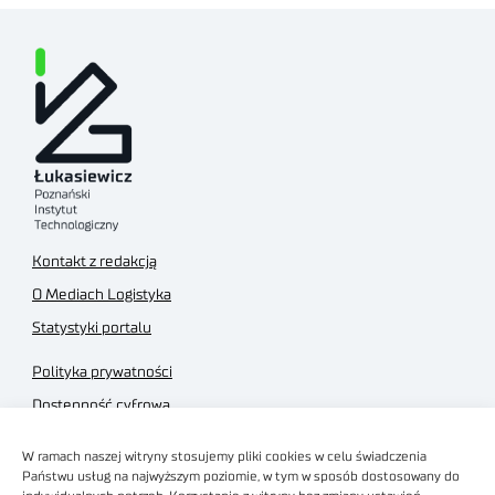
Kontakt z redakcją
O Mediach Logistyka
Statystyki portalu
Polityka prywatności
Dostępność cyfrowa
Regulamin Portalu
W ramach naszej witryny stosujemy pliki cookies w celu świadczenia
Regulamin sklepu
Państwu usług na najwyższym poziomie, w tym w sposób dostosowany do