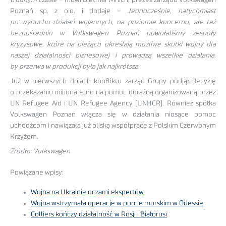
Poznań sp. z o.o. i dodaje –
Jednocześnie, natychmiast
po wybuchu działań wojennych, na poziomie koncernu, ale też
bezpośrednio w Volkswagen Poznań powołaliśmy zespoły
kryzysowe, które na bieżąco określają możliwe skutki wojny dla
naszej działalności biznesowej i prowadzą wszelkie działania,
by przerwa w produkcji była jak najkrótsza.
Już w pierwszych dniach konfliktu zarząd Grupy podjął decyzję
o przekazaniu miliona euro na pomoc doraźną organizowaną przez
UN Refugee Aid i UN Refugee Agency (UNHCR). Również spółka
Volkswagen Poznań włącza się w działania niosące pomoc
uchodźcom i nawiązała już bliską współpracę z Polskim Czerwonym
Krzyżem.
Zródło: Volkswagen
Powiązane wpisy:
Wojna na Ukrainie oczami ekspertów
Wojna wstrzymała operacje w porcie morskim w Odessie
Colliers kończy działalność w Rosji i Białorusi