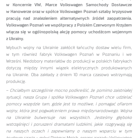
w Koncernie VW, Marce Volkswagen Samochody Dostawcze
w Hanowerze oraz w spółce Volkswagen Poznań sztaby kryzysowe
pracują nad znalezieniem alternatywnych źródeł zaopatrzenia.
Volkswagen Poznań we współpracy z Polskim Czerwonym Krzyżem
włącza się w ogólnopolską akcję pomocy uchodźcom wojennym
z Ukrainy.
Wybuch wojny na Ukrainie zakłócił łańcuchy dostaw wielu firm,
w tym również fabryk Volkswagen Poznań w Poznaniu i we
Wrześni. Niedobory materiałów do produkcji w polskich fabrykach
dotyczą między innymi wiązek elektrycznych produkowanych
na Ukrainie. Oba zakłady z dniem 10 marca czasowo wstrzymają
produkcję.
–
Chciałbym szczególnie mocno podkreślić, że pomimo zaistniałej
sytuacji, nasza Grupa i spółka Volkswagen Poznań chce udzielać
pomocy wszędzie tam, gdzie jest to możliwe, i pomagać ofiarom
wojny, która jest pogwałceniem prawa międzynarodowego. Wojna
na Ukrainie bulwersuje nas wszystkich. Jesteśmy głęboko
wstrząśnięci i poruszeni dramatami ludzkimi, jakie rozgrywają się
na naszych oczach i zapewniamy o naszym wsparciu w tym
trudnym czasie
– mówi Dietmar Mnich, prezes zarządu Volkswagen