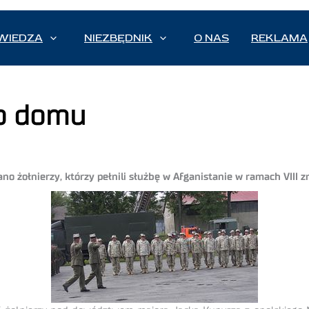
WIEDZA
NIEZBĘDNIK
O NAS
REKLAMA
do domu
ano żołnierzy, którzy pełnili służbę w Afganistanie w ramach VII