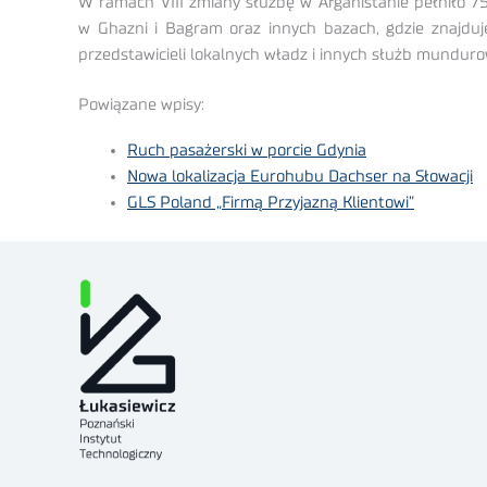
W ramach VIII zmiany służbę w Afganistanie pełniło 7
w Ghazni i Bagram oraz innych bazach, gdzie znajduje
przedstawicieli lokalnych władz i innych służb munduro
Powiązane wpisy:
Ruch pasażerski w porcie Gdynia
Nowa lokalizacja Eurohubu Dachser na Słowacji
GLS Poland „Firmą Przyjazną Klientowi”