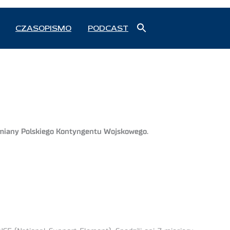
Search
CZASOPISMO
PODCAST
for:
Search Button
I zmiany Polskiego Kontyngentu Wojskowego.