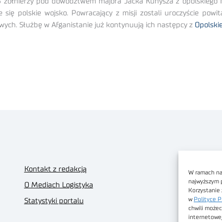
5 żołnierzy pod dowództwem majora Jacka Kunysza z opolskiego NS
 się polskie wojsko. Powracający z misji zostali uroczyście po
wych. Służbę w Afganistanie już kontynuują ich następcy z
Opolskie
Kontakt z redakcją
W ramach nas
najwyższym 
O Mediach Logistyka
Korzystanie 
w
Polityce P
Statystyki portalu
chwili możec
internetowe