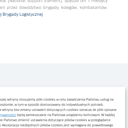
E (National Support Element). Spędzili oni 7 miesięcy
witani przez dowództwo brygady, kolegów, kombatantów,
j Brygady Logistycznej
.
Polityka prywatności
Dostępność cyfrowa
zej witryny stosujemy pliki cookies w celu świadczenia Państwu usług na
poziomie, w tym w sposób dostosowany do indywidualnych potrzeb.
Regulamin Portalu
z witryny bez zmiany ustawień dotyczących cookies oznacza, że pliki opisane
rywatności
będą zamieszczane na Państwa urządzeniu końcowym. W każdej
Regulamin sklepu
ie Państwo zmienić ustawienia dotyczące plików cookies w przeglądarce
j. Akceptacja niezbędnych plików cookies jest wymagana do prawidłowego